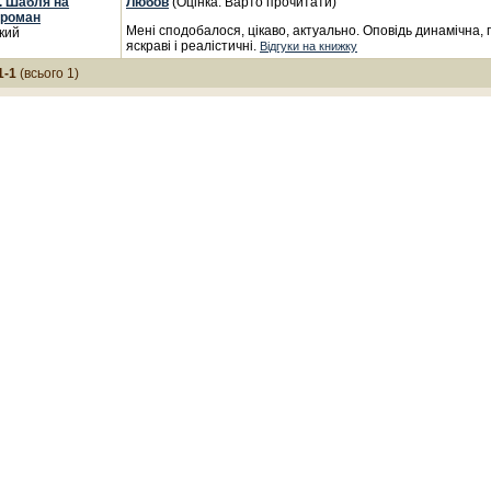
. Шабля на
Любов
(Оцінка: Варто прочитати)
 роман
Мені сподобалося, цікаво, актуально. Оповідь динамічна,
кий
яскраві і реалістичні.
Відгуки на книжку
1-1
(всього 1)