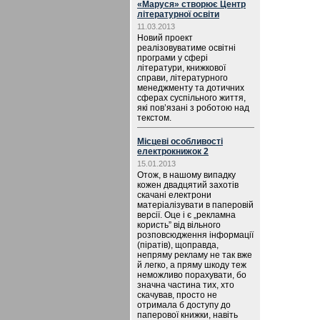
«Маруся» створює Центр
літературної освіти
11.03.2013
Новий проект
реалізовуватиме освітні
програми у сфері
літератури, книжкової
справи, літературного
менеджменту та дотичних
сферах суспільного життя,
які пов’язані з роботою над
текстом.
Місцеві особливості
електрокнижок 2
15.01.2013
Отож, в нашому випадку
кожен двадцятий захотів
скачані електрони
матеріалізувати в паперовій
версії. Оце і є „рекламна
користь” від вільного
розповсюдження інформації
(піратів), щоправда,
непряму рекламу не так вже
й легко, а пряму шкоду теж
неможливо порахувати, бо
значна частина тих, хто
скачував, просто не
отримала б доступу до
паперової книжки, навіть