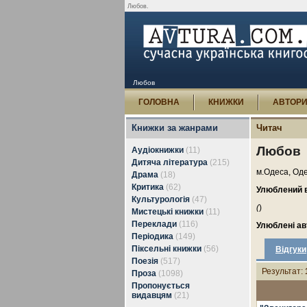
Любов.
Любов
ГОЛОВНА
КНИЖКИ
АВТОР
Книжки за жанрами
Читач
Любов
Аудіокнижки
(11)
Дитяча література
(215)
м.Одеса, Оде
Драма
(18)
Критика
(62)
Улюблений в
Культурологія
(47)
(
)
Мистецькі книжки
(11)
Переклади
(116)
Улюблені ав
Періодика
(149)
Піксельні книжки
(56)
Відгуки
Поезія
(517)
Результат:
Проза
(1098)
Пропонується
видавцям
(21)