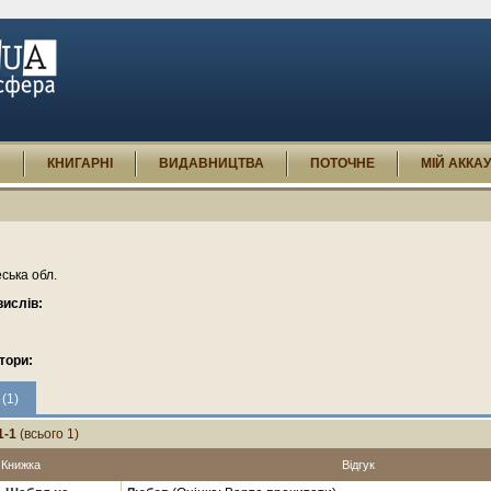
И
КНИГАРНІ
ВИДАВНИЦТВА
ПОТОЧНЕ
МІЙ АККА
ська обл.
ислів:
тори:
(1)
1-1
(всього 1)
Книжка
Відгук