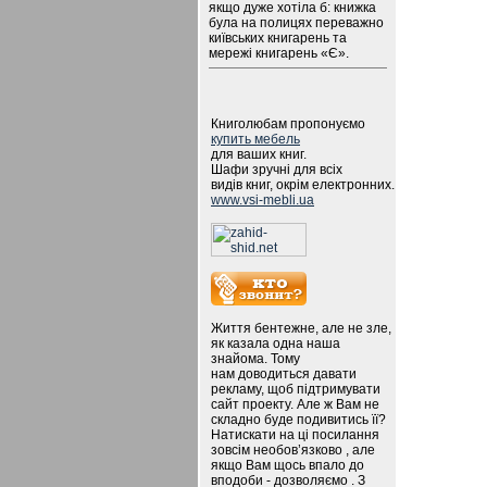
якщо дуже хотіла б: книжка
була на полицях переважно
київських книгарень та
мережі книгарень «Є».
Книголюбам пропонуємо
купить мебель
для ваших книг.
Шафи зручні для всіх
видів книг, окрім електронних.
www.vsi-mebli.ua
Життя бентежне, але не зле,
як казала одна наша
знайома. Тому
нам доводиться давати
рекламу, щоб підтримувати
сайт проекту. Але ж Вам не
складно буде подивитись її?
Натискати на ці посилання
зовсім необов’язково , але
якщо Вам щось впало до
вподоби - дозволяємо . З