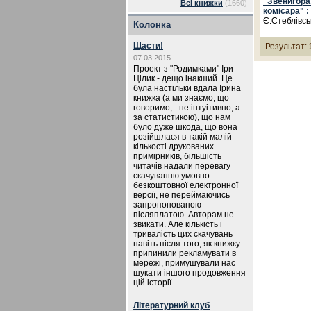
"Звенигора
Всі книжки
(1660)
комісара" :
Є.Стеблівсь
Колонка
Щасти!
Результат:
07.03.2015
Проект з "Родимками" Іри
Цілик - дещо інакший. Це
була настільки вдала Ірина
книжка (а ми знаємо, що
говоримо, - не інтуітивно, а
за статистикою), що нам
було дуже шкода, що вона
розійшлася в такій малій
кількості друкованих
примірників, більшість
читачів надали перевагу
скачуванню умовно
безкоштовної електронної
версії, не переймаючись
запропонованою
післяплатою. Авторам не
звикати. Але кількість і
тривалість цих скачувань
навіть після того, як книжку
припинили рекламувати в
мережі, примушували нас
шукати іншого продовження
цій історії.
Літературний клуб