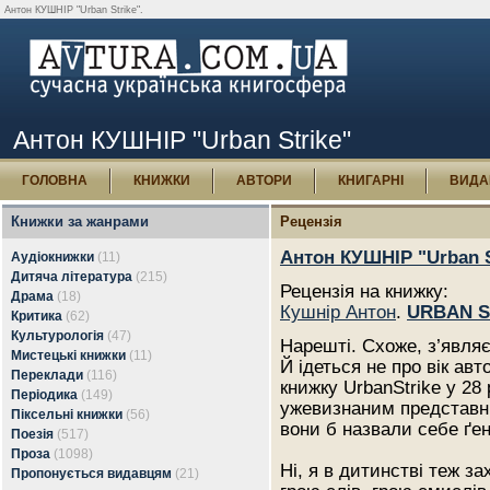
Антон КУШНІР "Urban Strike".
Антон КУШНІР "Urban Strike"
ГОЛОВНА
КНИЖКИ
АВТОРИ
КНИГАРНІ
ВИДА
Книжки за жанрами
Рецензія
Антон КУШНІР "Urban S
Аудіокнижки
(11)
Дитяча література
(215)
Рецензія на книжку:
Драма
(18)
Кушнір Антон
.
URBAN S
Критика
(62)
Культурологія
(47)
Нарешті. Схоже, з’являє
Мистецькі книжки
(11)
Й ідеться не про вік ав
Переклади
(116)
книжку UrbanStrike у 28 
Періодика
(149)
ужевизнаним представни
Піксельні книжки
(56)
вони б назвали себе ґен
Поезія
(517)
Проза
(1098)
Ні, я в дитинстві теж 
Пропонується видавцям
(21)