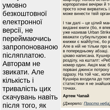
умовно
корпоративні вечірки й 
просто хоче вирватись і
безкоштовної
може винести твій органі
електронної
І так далі – це цілий м
виданні книги (бо, я вп
версії, не
уже називав Urban Stri
переймаючись
вважати субкультурою в
книжки є майбутнє, бо 
запропонованою
Але в ній не тільки про
в попередньому абзаці. К
післяплатою.
цікаво написана. Кушнір
розділу, на кшталт: «Р
Авторам не
номер один. Акція має 
порвані джинси потроху 
звикати. Але
одразу. На той час, кол
кількість і
Кушніра входила до топ
статистики я не знайшов
тривалість цих
точках.
скачувань навіть
Артем Чапай
після того, як
(Джерело:
Просто неба