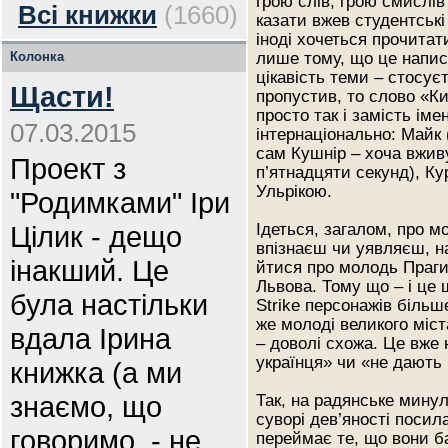
грою слів, грою смислів
Всі книжки
(1660)
казати вжев студентськ
іноді хочеться прочитат
Колонка
лише тому, що це напис
цікавість теми – стосу
Щасти!
пропустив, то слово «Ки
просто так і замість іме
07.03.2015
інтернаціонально: Майк 
сам Кушнір – хоча вжив
Проект з
п’ятнадцяти секунд), Ку
Ульрікою.
"Родимками" Іри
Цілик - дещо
Ідеться, загалом, про мо
впізнаєш чи уявляєш, н
інакший. Це
йтися про молодь Праги
Львова. Тому що – і це 
була настільки
Strike персонажів більш
же молоді великого міст
вдала Ірина
– доволі схожа. Це вже 
українця» чи «не дають 
книжка (а ми
знаємо, що
Так, на радянське мину
суворі дев’яності посил
говоримо, - не
переймає те, що вони ба