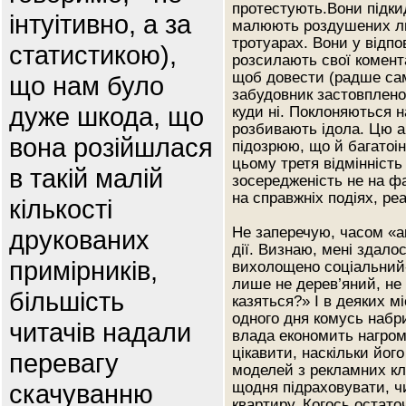
протестують.Вони підк
інтуітивно, а за
малюють роздушених лю
тротуарах. Вони у відпов
статистикою),
розсилають свої комента
щоб довести (радше сам
що нам було
забудовник застовпленог
дуже шкода, що
куди ні. Поклоняються н
розбивають ідола. Цю ак
вона розійшлася
підозрюю, що й багатоінш
цьому третя відмінність 
в такій малій
зосередженість не на фа
на справжніх подіях, ре
кількості
Не заперечую, часом «ак
друкованих
дії. Визнаю, мені здалос
примірників,
вихолощено соціальний-т
лише не дерев’яний, не
більшість
казяться?» І в деяких м
одного дня комусь набр
читачів надали
влада економить нагром
цікавити, наскільки йог
перевагу
моделей з рекламних клі
скачуванню
щодня підраховувати, ч
квартиру. Когось остат