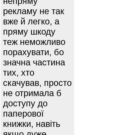
непряму
рекламу не так
вже й легко, а
пряму шкоду
теж неможливо
порахувати, бо
значна частина
тих, хто
скачував, просто
не отримала б
доступу до
паперової
книжки, навіть
якщо дуже