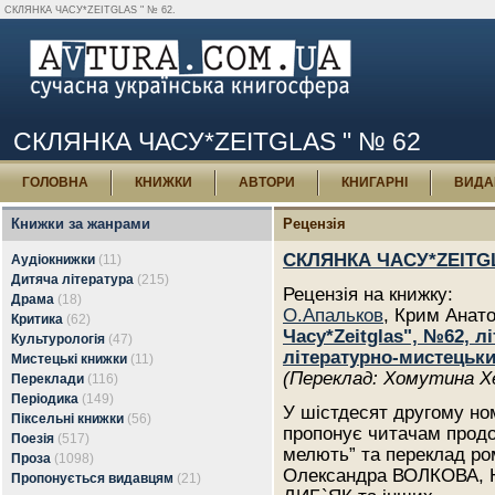
СКЛЯНКА ЧАСУ*ZEITGLAS " № 62.
СКЛЯНКА ЧАСУ*ZEITGLAS " № 62
ГОЛОВНА
КНИЖКИ
АВТОРИ
КНИГАРНІ
ВИДА
Книжки за жанрами
Рецензія
СКЛЯНКА ЧАСУ*ZEITGL
Аудіокнижки
(11)
Дитяча література
(215)
Рецензія на книжку:
Драма
(18)
О.Апальков
, Крим Анат
Критика
(62)
Часу*Zeitglas", №62, 
Культурологія
(47)
літературно-мистецьк
Мистецькі книжки
(11)
(Переклад: Хомутина Х
Переклади
(116)
Періодика
(149)
У шістдесят другому н
Піксельні книжки
(56)
пропонує читачам прод
Поезія
(517)
мелють” та переклад ро
Проза
(1098)
Олександра ВОЛКОВА, 
Пропонується видавцям
(21)