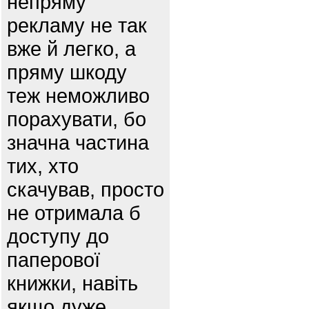
непряму
рекламу не так
вже й легко, а
пряму шкоду
теж неможливо
порахувати, бо
значна частина
тих, хто
скачував, просто
не отримала б
доступу до
паперової
книжки, навіть
якщо дуже