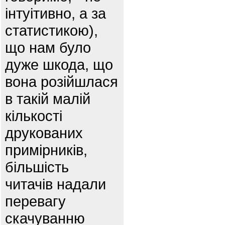
інтуітивно, а за
статистикою),
що нам було
дуже шкода, що
вона розійшлася
в такій малій
кількості
друкованих
примірників,
більшість
читачів надали
перевагу
скачуванню