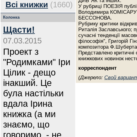
ДИБ`ЯК та інших.
Всі книжки
(1660)
У рубриці ПОЕЗІЯ публ
Володимира КОМІСАРУК
Колонка
БЕССОНОВА.
Рубрику критики відкри
Щасти!
Риталія Заславського; 
сучасні тенденції масово
07.03.2015
філософія”, Григорій Гі
композитора Ф.Шуберта
Проект з
Представлено критичні 
книжкових новинок нест
"Родимками" Іри
корреспондент
Цілик - дещо
(Джерело:
Свой вариан
інакший. Це
була настільки
вдала Ірина
книжка (а ми
знаємо, що
говоримо, - не