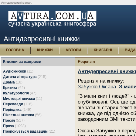
Антидепресивні книжки.
Антидепресивні книжки
ГОЛОВНА
КНИЖКИ
АВТОРИ
КНИГАРНІ
ВИДА
Книжки за жанрами
Рецензія
Антидепресивні книжк
Аудіокнижки
(11)
Дитяча література
(215)
Рецензія на книжку:
Драма
(18)
Забужко Оксана
.
З мапи
Критика
(62)
Культурологія
(47)
"З мапи книг і людей" - 
Мистецькі книжки
(11)
опубліковані. Ось ще од
Переклади
(116)
зібрати зі старих тексті
Періодика
(149)
книжка, де під однією о
Піксельні книжки
(56)
закордонним ЗМІ тексти
Поезія
(517)
Проза
(1098)
Оксана Забужко в передм
Пропонується видавцям
(21)