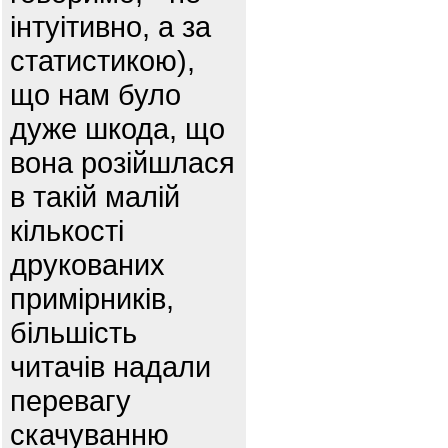
інтуітивно, а за
статистикою),
що нам було
дуже шкода, що
вона розійшлася
в такій малій
кількості
друкованих
примірників,
більшість
читачів надали
перевагу
скачуванню