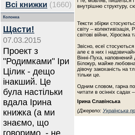
і те, мовляв, пишеться 
Всі книжки
(1660)
внутрішню структуру, с
Колонка
Тексти збірки стосуютьс
Щасти!
світу – колективізація,
світові війни, Хіросіма
07.03.2015
Звісно, есеї стосуються
Проект з
але є в них і надзвичай
Вінні-Пуха, наповнений
"Родимками" Іри
Білокур, майже любовна
Цілик - дещо
дівочу закоханість на тл
тільки це.
інакший. Це
Одним словом, гарна по
була настільки
читати в осінніх садах 
вдала Ірина
Ірина Славінська
книжка (а ми
(Джерело:
Українська 
знаємо, що
говоримо, - не