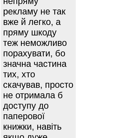
непряму
рекламу не так
вже й легко, а
пряму шкоду
теж неможливо
порахувати, бо
значна частина
тих, хто
скачував, просто
не отримала б
доступу до
паперової
книжки, навіть
якщо дуже