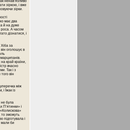
Так ненав’язливо
ти зіркою, і вже
ховуючи зірки.
ності
хо має два
 а й на дуже
а роса. А часом
гато дізнатися, і
 Хіба за
 він оголошує в
оль
 марципанів.
 на край країни,
істр вчасно
и. Так і з
 того він
суперечка між
 і Їжак із
і не була
х П’ятинки» і
, «Колискова»
, то зможуть
о підготувала і
ж мали би