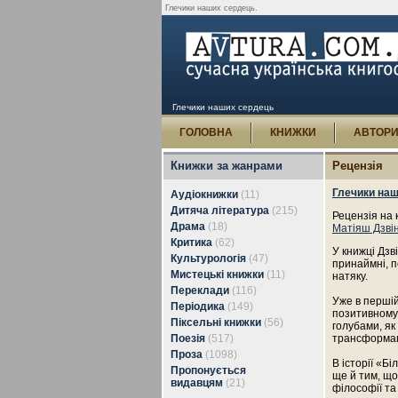
Глечики наших сердець.
Глечики наших сердець
ГОЛОВНА
КНИЖКИ
АВТОР
Книжки за жанрами
Рецензія
Глечики на
Аудіокнижки
(11)
Дитяча література
(215)
Рецензія на 
Драма
(18)
Матіяш Дзві
Критика
(62)
У книжці Дзв
Культурологія
(47)
принаймні, 
Мистецькі книжки
(11)
натяку.
Переклади
(116)
Уже в першій
Періодика
(149)
позитивному 
Піксельні книжки
(56)
голубами, як
Поезія
(517)
трансформаці
Проза
(1098)
В історії «Б
Пропонується
ще й тим, що
видавцям
(21)
філософії та 