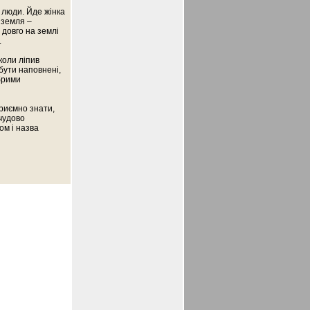
 люди. Йде жінка
к земля –
 довго на землі
.
коли ліпив
 бути наповнені,
брими
приємно знати,
 чудово
ом і назва