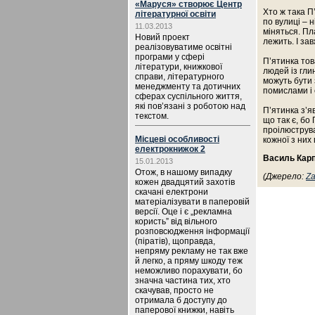
«Маруся» створює Центр
Хто ж така П
літературної освіти
по вулиці – н
11.03.2013
міняться. Пл
Новий проект
лежить. І зав
реалізовуватиме освітні
програми у сфері
П’ятинка тов
літератури, книжкової
людей із гли
справи, літературного
можуть бути 
менеджменту та дотичних
помислами і 
сферах суспільного життя,
які пов’язані з роботою над
П’ятинка з’я
текстом.
що так є, бо
проілюструва
Місцеві особливості
кожної з них
електрокнижок 2
Василь Кар
15.01.2013
Отож, в нашому випадку
(Джерело:
Za
кожен двадцятий захотів
скачані електрони
матеріалізувати в паперовій
версії. Оце і є „рекламна
користь” від вільного
розповсюдження інформації
(піратів), щоправда,
непряму рекламу не так вже
й легко, а пряму шкоду теж
неможливо порахувати, бо
значна частина тих, хто
скачував, просто не
отримала б доступу до
паперової книжки, навіть