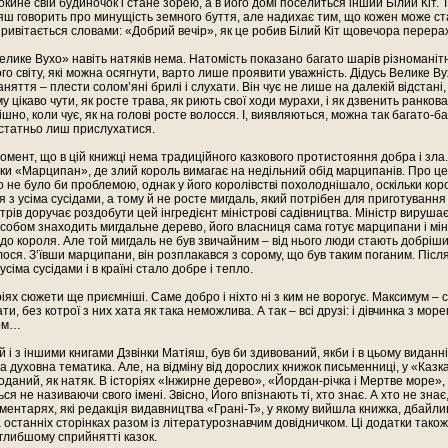
окине свій будиночок і стане зорею, а в його домі поселиться інший Білий Кіт. 
яш говорить про минущість земного буття, але надихає тим, що кожен може ста
привітається словами: «Добрий вечір», як це робив Білий Кіт щовечора перера
«Велике Вухо» навіть натяків нема. Натомість показано багато шарів різноманіт
о світу, які можна осягнути, варто лише проявити уважність. Дідусь Велике Ву
няття – плести солом’яні брилі і слухати. Він чує не лише на далекій відстані,
у цікаво чути, як росте трава, як риють свої ходи мурахи, і як дзвенить ранков
шно, коли чує, як на голові росте волосся. І, виявляються, можна так багато-ба
остатньо лиш прислухатися.
омент, що в цій книжці нема традиційного казкового протистояння добра і зла.
ки «Марципан», де злий король вимагає на недільний обід марципанів. Про це
то не було би проблемою, однак у його королівстві похолоднішало, оскільки кор
 з усіма сусідами, а тому й не росте мигдаль, який потрібен для приготування
стрів доручає роздобути цей інгредієнт міністрові садівництва. Міністр вирушає
собом знаходить мигдальне дерево, його власниця сама готує марципани і мін
 до короля. Але той мигдаль не був звичайним – від нього люди стають добрішим
ося. З’ївши марципани, він розплакався з сорому, що був таким поганим. Після
сіма сусідами і в країні стало добре і тепло.
ріях сюжети ще приємніші. Саме добро і ніхто ні з ким не ворогує. Максимум – 
и, без котрої з них хата як така неможлива. А так – всі друзі: і дівчинка з морем,
ком…
 і з іншими книгами Дзвінки Матіяш, був би здивований, якби і в цьому виданн
 духовна тематика. Але, на відміну від дорослих книжок письменниці, у «Казка
оданий, як натяк. В історіях «Інжирне дерево», «Йордан-річка і Мертве море»
ься не називаючи свого імені. Звісно, Його впізнають ті, хто знає. А хто не знає
оментарях, які редакція видавництва «Грані-Т», у якому вийшла книжка, дбайлив
 останніх сторінках разом із літературознавчим довідничком. Ці додатки тако
глибшому сприйнятті казок.