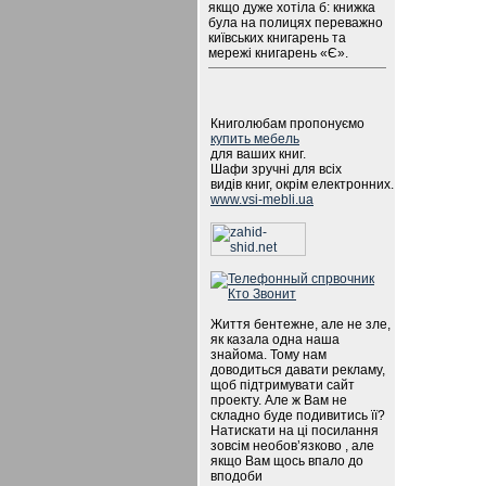
якщо дуже хотіла б: книжка
була на полицях переважно
київських книгарень та
мережі книгарень «Є».
Книголюбам пропонуємо
купить мебель
для ваших книг.
Шафи зручні для всіх
видів книг, окрім електронних.
www.vsi-mebli.ua
Життя бентежне, але не зле,
як казала одна наша
знайома. Тому нам
доводиться давати рекламу,
щоб підтримувати сайт
проекту. Але ж Вам не
складно буде подивитись її?
Натискати на ці посилання
зовсім необов’язково , але
якщо Вам щось впало до
вподоби