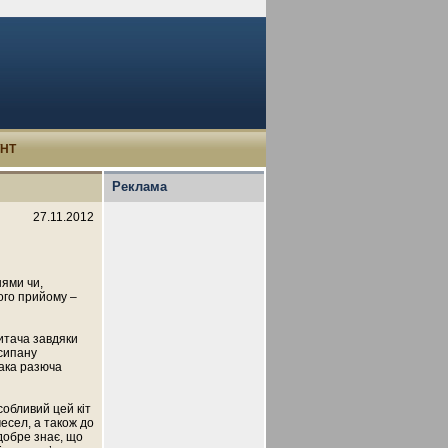
УНТ
Реклама
27.11.2012
нями чи,
ого прийому –
итача завдяки
асипану
така разюча
собливий цей кіт
месел, а також до
 добре знає, що