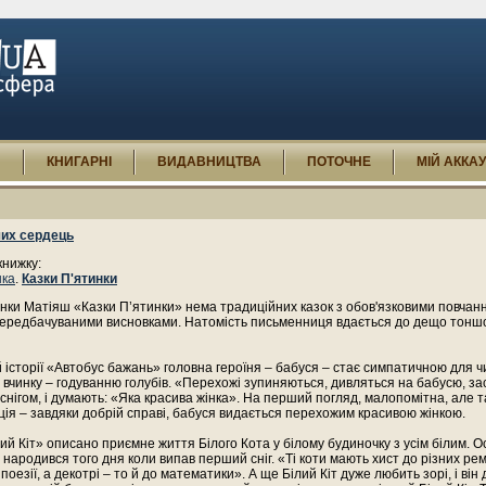
И
КНИГАРНІ
ВИДАВНИЦТВА
ПОТОЧНЕ
МІЙ АККА
ших сердець
книжку:
нка
.
Казки П'ятинки
інки Матіяш «Казки П’ятинки» нема традиційних казок з обов'язковими повчан
передбачуваними висновками. Натомість письменниця вдається до дещо тонш
 історії «Автобус бажань» головна героїня – бабуся – стає симпатичною для ч
вчинку – годуванню голубів. «Перехожі зупиняються, дивляться на бабусю, з
 снігом, і думають: «Яка красива жінка». На перший погляд, малопомітна, але 
я – завдяки добрій справі, бабуся видається перехожим красивою жінкою.
ілий Кіт» описано приємне життя Білого Кота у білому будиночку з усім білим. О
 народився того дня коли випав перший сніг. «Ті коти мають хист до різних ре
поезії, а декотрі – то й до математики». А ще Білий Кіт дуже любить зорі, і він