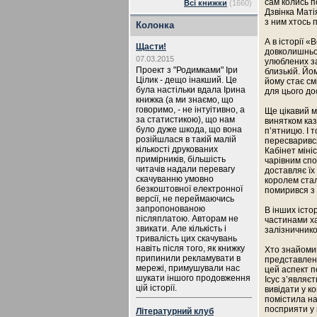
сам колись п
Всі книжки
(1660)
Дзвінка Маті
з ним хтось 
Колонка
А в історії 
Щасти!
довколишньог
07.03.2015
улюблених за
Проект з "Родимками" Іри
близькій. Йом
Цілик - дещо інакший. Це
йому стає смі
була настільки вдала Ірина
для цього д
книжка (а ми знаємо, що
говоримо, - не інтуітивно, а
Ще цікавий м
за статистикою), що нам
винятком каз
було дуже шкода, що вона
п’ятницю. І 
розійшлася в такій малій
пересварився
кількості друкованих
Кабінет міні
примірників, більшість
чарівним спо
читачів надали перевагу
доставляє їх
скачуванню умовно
королем стал
безкоштовної електронної
помирився з у
версії, не переймаючись
запропонованою
В інших істо
післяплатою. Авторам не
частинами хат
звикати. Але кількість і
залізнични
тривалість цих скачувань
навіть після того, як книжку
Хто знайомий
припинили рекламувати в
представлена
мережі, примушували нас
цей аспект п
шукати іншого продовження
Ісус з’являєт
цій історії.
вивідати у к
помістила на
посприяти у 
Літературний клуб