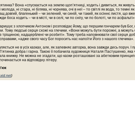
’ятинка? Вона «спускається на землю щоп’ятниці, ходить і дивиться, як живуть
і молода, ні стара, ні білява, ні чорнява, очі в неї – то світлі як вода, то темні я
ащ довгий, благенький – чи зелений, чи синій, чи такий, як осіннє листя, що вже
жди боса ходить – чи в місті, чи в селі, чи по снігу, чи по болоті, чи по асфальті»
аришує з хлопчиком Антоном і розповідає йому, що першим гончарем був Бог, 
ни. Тому людські серця схожі на глечики. «Вони можуть бути порожні, а можуть
з тріщиною, надщерблені чи розбиті». Тому треба наповнювати свої серця до
справами, «адже свого часу Бог поросить нас напоїти Його з нашого глечика».
вляється не в усіх казках, але, як запевняє авторка, вона завжди десь поруч. І 
 П’ятинка добра і гарна. Такою її побачила художниця Наталя Пастушенко, яка
ла книжку. Не можна не згадати, що казки розташовані за абетковим принцип
 починається на відповідну літеру.
п'юк
xid.net
)