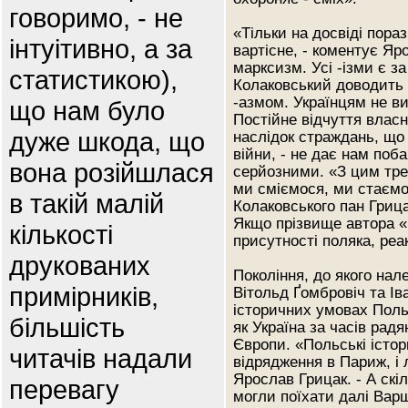
говоримо, - не
«Тільки на досвіді пора
інтуітивно, а за
вартісне, - коментує Яр
марксизм. Усі -ізми є 
статистикою),
Колаковський доводить 
-азмом. Українцям не ви
що нам було
Постійне відчуття власн
дуже шкода, що
наслідок страждань, що 
війни, - не дає нам поб
вона розійшлася
серйозними. «З цим тр
ми сміємося, ми стаємо
в такій малій
Колаковського пан Гриц
Якщо прізвище автора «
кількості
присутності поляка, реа
друкованих
Покоління, до якого на
примірників,
Вітольд Ґомбровіч та І
історичних умовах Поль
більшість
як Україна за часів радя
Європи. «Польські істор
читачів надали
відрядження в Париж, і 
Ярослав Грицак. - А скіл
перевагу
могли поїхати далі Варш