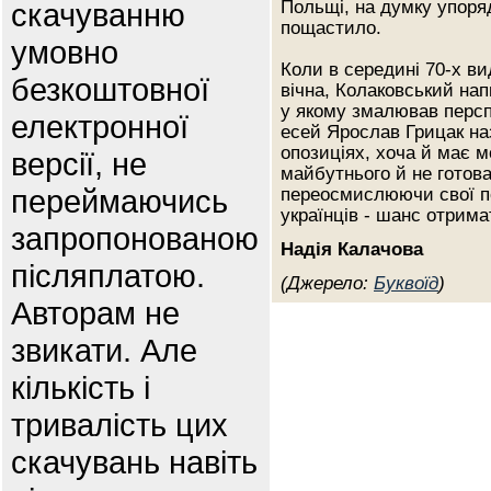
скачуванню
Польщі, на думку упоря
пощастило.
умовно
Коли в середині 70-х в
безкоштовної
вічна, Колаковський нап
у якому змалював перспе
електронної
есей Ярослав Грицак на
опозиціях, хоча й має м
версії, не
майбутнього й не готов
переймаючись
переосмислюючи свої по
українців - шанс отрима
запропонованою
Надія Калачова
післяплатою.
(Джерело:
Буквоїд
)
Авторам не
звикати. Але
кількість і
тривалість цих
скачувань навіть