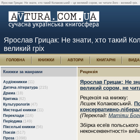
Ярослав Грицак: Не знати, хто такий Колаковський – це великий сором, не читати його - великий гріх.
Ярослав Грицак: Не знати, хто такий Кол
великий гріх
ГОЛОВНА
КНИЖКИ
АВТОРИ
КНИГАРНІ
ВИДА
Книжки за жанрами
Рецензія
Ярослав Грицак: Не зн
Аудіокнижки
(11)
великий сором, не чита
Дитяча література
(215)
Драма
(18)
Рецензія на книжку:
Критика
(62)
Лєшек Колаковський.
По
Культурологія
(47)
консервативно-лібера
Мистецькі книжки
(11)
(Переклад:
Матіяш Бог
Переклади
(116)
Періодика
(149)
Збірка есеїв польськог
Піксельні книжки
(56)
неконсеквентності» вий
Поезія
(517)
Проза
(1098)