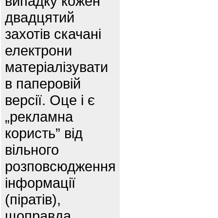
випадку кожен
двадцятий
захотів скачані
електрони
матеріалізувати
в паперовій
версії. Оце і є
„рекламна
користь” від
вільного
розповсюдження
інформації
(піратів),
щоправда,