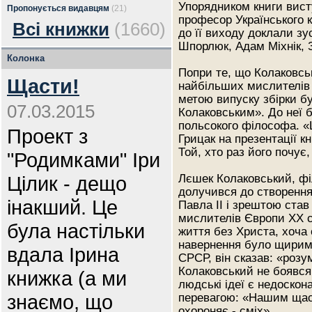
Упорядником книги висту
Пропонується видавцям
(21)
професор Українського 
Всі книжки
(1660)
до її виходу доклали зу
Шпорлюк, Адам Міхнік, 
Колонка
Попри те, що Колаковсь
Щасти!
найбільших мислителів н
метою випуску збірки бу
07.03.2015
Колаковським». До неї б
польсокого філософа. «
Проект з
Грицак на презентації кн
Той, хто раз його почує
"Родимками" Іри
Цілик - дещо
Лєшек Колаковський, фі
долучився до створення
інакший. Це
Павла ІІ і зрештою ста
мислителів Європи ХХ с
була настільки
життя без Христа, хоча 
навернення було щирим,
вдала Ірина
СРСР, він сказав: «розу
Колаковський не боявся
книжка (а ми
людські ідеї є недоско
знаємо, що
перевагою: «Нашим щаст
охороняє - сміх».