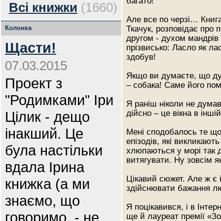
багато!
Всі книжки
(1660)
Але все по черзі… Книга
Колонка
Ткачук, розповідає про п
другом - духом мандрів 
Щасти!
прізвисько: Ласло як ла
здобув!
07.03.2015
Якщо ви думаєте, що ду
Проект з
– собака! Саме його пом
"Родимками" Іри
Я раніш ніколи не думав
Цілик - дещо
дійсно – це вікна в іншій
інакший. Це
Мені сподобалось те що 
епізодів, які викликают
була настільки
хлюпаються у морі так 
витягувати. Ну зовсім я
вдала Ірина
Цікавий сюжет. Але ж є 
книжка (а ми
здійснювати бажання лю
знаємо, що
Я поцікавився, і в Інтер
говоримо, - не
ще й лауреат премії «Зо