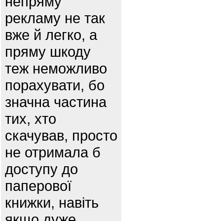
непряму
рекламу не так
вже й легко, а
пряму шкоду
теж неможливо
порахувати, бо
значна частина
тих, хто
скачував, просто
не отримала б
доступу до
паперової
книжки, навіть
якщо дуже