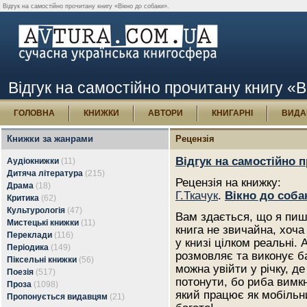
Відгук на самостійно прочитану книгу «Вікно до собаки».
Відгук на самостійно прочитану книгу «В
ГОЛОВНА
КНИЖКИ
АВТОРИ
КНИГАРНІ
ВИДА
Книжки за жанрами
Рецензія
Відгук на самостійно 
Аудіокнижки
(11)
Дитяча література
(215)
Рецензія на книжку:
Драма
(18)
Г.Ткачук
.
Вікно до соба
Критика
(62)
Культурологія
(47)
Вам здається, що я пишу
Мистецькі книжки
(11)
книга не звичайна, хоча 
Переклади
(116)
у книзі цілком реальні.
Періодика
(149)
розмовляє та виконує 
Піксельні книжки
(56)
можна увійти у річку, де
Поезія
(517)
потонути, бо риба вимк
Проза
(1098)
який працює як мобільн
Пропонується видавцям
(21)