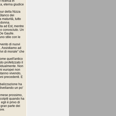
 ricerca in
a, eterna giudice
mour della Nizza
Stanco dei
 maturità, tutto
a donna.
sta ad Est, mentre
no conosciuto. Un
 De Gaulle.
uno stile con le
vvento di nuovi
tà. Assistiamo ad
ivi di morale” che
come quell'antico
o profetizzato il
dividualmente. Non
ani europei non
 stanno vivendo,
ioni precedenti. E
lobalizzazione ha
livellando un po'
l mese prossimo,
e colpiti quando ha
egli è privo di
 gran parte dei
ere.