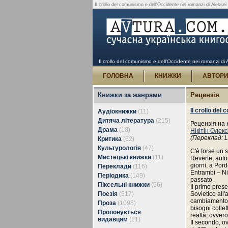
Il crollo del comunismo e dell'Occidente nei romanzi di Aleksei
Il crollo del comunismo e dell'Occidente nei romanzi di 
ГОЛОВНА
КНИЖКИ
АВТОР
Книжки за жанрами
Рецензія
Il crollo del
Аудіокнижки
(11)
Дитяча література
(215)
Рецензія на 
Драма
(18)
Нікітін Олекс
(Переклад: L
Критика
(62)
Культурологія
(47)
C'è forse un s
Мистецькі книжки
(11)
Reverte, autor
giorni, a Pord
Переклади
(116)
Entrambi – Nik
Періодика
(149)
passato.
Піксельні книжки
(56)
Il primo pres
Поезія
(517)
Sovietico all'
cambiamento e
Проза
(1098)
bisogni collet
Пропонується
realtà, ovver
видавцям
(21)
Il secondo, o