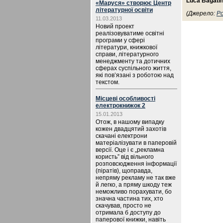
Luca Bagati
«Маруся» створює Центр
літературної освіти
(Джерело:
Po
11.03.2013
Новий проект
реалізовуватиме освітні
програми у сфері
літератури, книжкової
справи, літературного
менеджменту та дотичних
сферах суспільного життя,
які пов’язані з роботою над
текстом.
Місцеві особливості
електрокнижок 2
15.01.2013
Отож, в нашому випадку
кожен двадцятий захотів
скачані електрони
матеріалізувати в паперовій
версії. Оце і є „рекламна
користь” від вільного
розповсюдження інформації
(піратів), щоправда,
непряму рекламу не так вже
й легко, а пряму шкоду теж
неможливо порахувати, бо
значна частина тих, хто
скачував, просто не
отримала б доступу до
паперової книжки, навіть