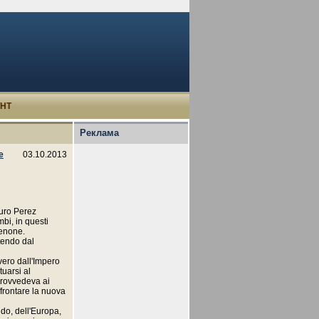
УНТ
Реклама
e
03.10.2013
turo Perez
bi, in questi
denone.
rtendo dal
vero dall'Impero
tuarsi al
provvedeva ai
ffrontare la nuova
ndo, dell'Europa,