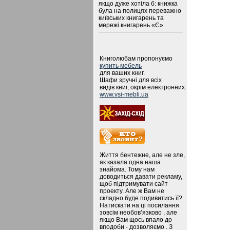
якщо дуже хотіла б: книжка
була на полицях переважно
київських книгарень та
мережі книгарень «Є».
Книголюбам пропонуємо
купить мебель
для ваших книг.
Шафи зручні для всіх
видів книг, окрім електронних.
www.vsi-mebli.ua
Життя бентежне, але не зле,
як казала одна наша
знайома. Тому нам
доводиться давати рекламу,
щоб підтримувати сайт
проекту. Але ж Вам не
складно буде подивитись її?
Натискати на ці посилання
зовсім необов’язково , але
якщо Вам щось впало до
вподоби - дозволяємо . З