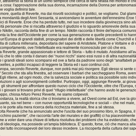
e, attraverso la storia di un uomo semplice che cerca di farsi strada nel mondo e che
na cosa: l'approvazione della sua donna, incarnazione della Donna per antonomasi
 voglia definirsi tale.
more, quella di Reverte, ma dai risvolti sociologici e politici, se vogliamo. Dal gla
la mondanità degli Anni Sessanta, si avvicendano le avventure dell'ennesimo Eroe 
ci di Reverte. Eroe che ha perduto tutto, nel suo incedere dalla giovinezza sino alla
nità personale che si riscatta attraverso il giudizio e lo sguardo amorevole della su
Nikitin, racconta della fine di un tempo. Nikitin racconta il finire del'epoca comuni
nta la fine dell'Occidente per come la sua generazione e quelle precedenti lo han
n'Europa di grandi statisti, propugnatori dei diritti e delle libertà come Churchill e
a di cultura millenaria, depositaria del sapere di Aristotele, Platone e Voltaire e di 
 comportamento, ove l'intellettuale era realmente riconosciuto per ciò che era.
a Reverte, grande appassionato e lettore di Storia – tutto è mutato. Assistiamo all'a
iù che lo stile conta il danaro dei “nuovi ricchi” siano essi russi o di altra nazionali
 i grandi ideali sono scomparsi ed ove a farla da padrone sono degli “analfabeti pr
elles, a politici incapaci di leggere la Storia ed i suoi continui cicli.
ropa, secondo Reverte, dunque, non potrà mai più risorgere. Egli stesso si sente 
 Secolo che sta alla finestra, ad osservare i barbari che saccheggiano Roma, avend
Egli ritiene, ad ogni modo, che la salvezza sociale e politica sia possibile solo in
oluzioni o agli sconvolgimenti collettivi. Purtroppo, oggi, aggiunge Reverte, ai giov
i gli strumenti per affrontare questo nuovo ciclo che l'Occidente, oltre che l'Europa,
 i giovani si trovano privi di quel “rifugio intellettuale” che hanno avuto le generaz
troppo, chiosa Arturo Perez Reverte, ne siamo colpevoli.
sostanza, la realtà storica che ci troviamo a vivere, ad Ovest come ad Est, ove la g
quanto, sia nel bene – con nuove opportunità tecnologiche e sociali – che nel male, 
o le porte alla mera ricerca della ricchezza materiale, fine a sé stessa.
lta Reverte (che ha annunciato anche l'uscita del suo prossimo libro, in Spagna, i
 cecchino paziente", che racconta l'arte dei murales e dei graffiti) ci ha piacevolment
e a voler dare una chiave di lettura risolutiva dei problemi che ha evidenziato, che 
o di ideologia, ma possiede un'ampia biblioteca. E' questo, forse, ciò che manca alla
del tutto inconsapevoli del loro stesso incedere. La riscoperta della cultura del sap