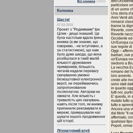
dell'Occident
Всі книжки
(1660)
particolare u
di un uomo che
Колонка
Una storia d'a
Anni Venti al
Щасти!
romanzi classi
07.03.2015
tranne la dig
Проект з "Родимками" Іри
Reverte, come 
Цілик - дещо інакший. Це
Reverte racco
була настільки вдала Ірина
Occidente ed u
книжка (а ми знаємо, що
Un'Europa cull
говоримо, - не інтуітивно, а
sue regole di
за статистикою), що нам
Oggi – afferm
було дуже шкода, що вона
barbari, ove p
розійшлася в такій малій
un'Europa ove
кількості друкованих
siedono a Brux
примірників, більшість
La vecchia Eu
читачів надали перевагу
romano del IV
скачуванню умовно
loro avvento. 
безкоштовної електронної
crede alle riv
версії, не переймаючись
sono stati dat
запропонованою
in quanto oggi
післяплатою. Авторам не
tutti noi, pur
звикати. Але кількість і
E' questa, in 
тривалість цих скачувань
mutato tutto 
навіть після того, як книжку
tutto e aprend
припинили рекламувати в
Ancora una vo
мережі, примушували нас
dal titolo "Il
шукати іншого продовження
affermato, com
цій історії.
qualsiasi tip
Popoli, ormai 
Літературний клуб