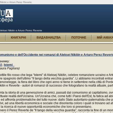
 Nikitin e Arturo Perez Reverte.
Aleksei Nikitin e Arturo Perez Reverte
И
КНИГАРНІ
ВИДАВНИЦТВА
ПОТОЧНЕ
МІЙ АККА
 comunismo e dell'Occidente nei romanzi di Aleksei Nikitin e Arturo Perez Revert
книжку:
ій
.
Istemi_
aura Pagliara)
ottile filo rosso che lega “Istemi” di Aleksej Nikitin, celebre romanziere ucraino e Ar
e spagnolo dell'ultimo “Il tango della vecchia guardia”. Li abbiamo incontrati entram
enonelegge, la fiera del libro che ogni anno si tiene in settembre nella città di Por
itin e Reverte - autori di romanzi di successo che fotografano la realtà attuale, pa
enta la storia di una generazione di amici, passati dal comunismo al capitalismo, ov
attuale realtà dell'Ucraina. Un'Ucraina che, come tutti i Paesi dell'Est, fa fatica ad abi
d affronta problematiche del tutto nuove: dallo Stato autoritario-paternalista che 
tivi, ad una libertà economica e sociale che disorienta coloro i quali si trovano ad a
o la ricerca di nuove opportunità economiche che loro si presentano.
vvero il Perez Reverte de “Il tango della vecchia guardia”, racconta la fine di un mo