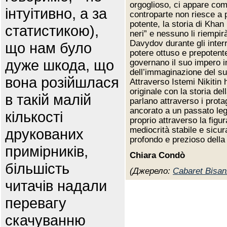
orgoglioso, ci appare come
інтуітивно, а за
controparte non riesce a 
potente, la storia di Khan 
статистикою),
neri” e nessuno li riempir
Davydov durante gli interr
що нам було
potere ottuso e prepotente
дуже шкода, що
governano il suo impero in
dell’immaginazione del su
вона розійшлася
Attraverso Istemi Nikitin 
originale con la storia del
в такій малій
parlano attraverso i prota
ancorato a un passato leg
кількості
proprio attraverso la fig
mediocrità stabile e sicur
друкованих
profondo e prezioso della
примірників,
Chiara Condò
більшість
(Джерело:
Cabaret Bisan
читачів надали
перевагу
скачуванню