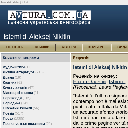
Istemi di Aleksej Nikitin.
Istemi di Aleksej Nikitin
ГОЛОВНА
КНИЖКИ
АВТОРИ
КНИГАРНІ
ВИДА
Книжки за жанрами
Рецензія
Istemi di Aleksej Nikitin
Аудіокнижки
(11)
Дитяча література
(215)
Рецензія на книжку:
Драма
(18)
Нікітін Олексій
.
Istemi_
Критика
(62)
(Переклад: Laura Pagliar
Культурологія
(47)
Мистецькі книжки
(11)
“Istemi fu l’ultimo signor
Переклади
(116)
contempo non è mai esisti
Періодика
(149)
pubblicato in Italia da Vol
Піксельні книжки
(56)
un accurato sfondo storico:
Поезія
(517)
Istemi è raccontato fa sì 
Проза
(1098)
dalle prime pagine verità e
Пропонується видавцям
(21)