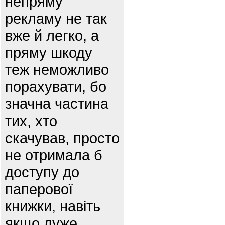
непряму
рекламу не так
вже й легко, а
пряму шкоду
теж неможливо
порахувати, бо
значна частина
тих, хто
скачував, просто
не отримала б
доступу до
паперової
книжки, навіть
якщо дуже