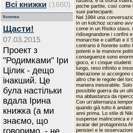
tuttavia, è la storia mali
Всі книжки
(1660)
poche partite, così come bl
suoi partecipanti.
Колонка
Nel 1984 una conversazion
in un kolchoz ucraino avv
Щасти!
come in un Risiko slavo, i
ridisegnandone i confini e 
07.03.2015
monarchie e califfati e i
contrario è fiorente sotto 
Проект з
potenti e le manovre poli
conseguenze sono enormi;
"Родимками" Іри
gioco, e i cinque studenti
Цілик - дещо
lungo, reso infinito e inso
liberazione si accorgono 
інакший. Це
altro che le regole del lor
maniera inesorabile. Solo
була настільки
possibile guerra da un ul
ma abbastanza da ripercorr
вдала Ірина
Con un’alternanza temporal
quando già tutto è andato
книжка (а ми
anni prima. Lo stile di Ni
знаємо, що
suspense malinconica e ma
avatar del protagonista A
говоримо, - не
pensieri e le osservazioni