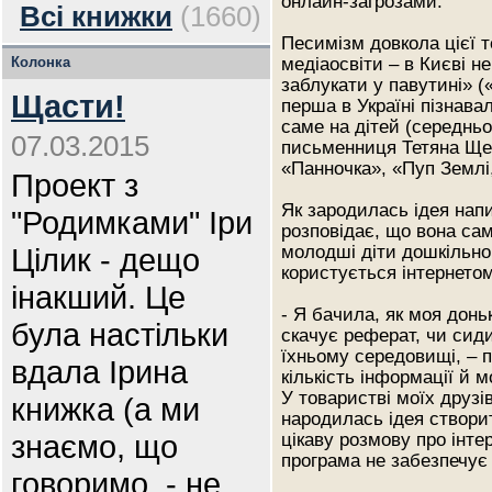
онлайн-загрозами.
Всі книжки
(1660)
Песимізм довкола цієї 
Колонка
медіаосвіти – в Києві н
заблукати у павутині» 
Щасти!
перша в Україні пізнава
саме на дітей (середньог
07.03.2015
письменниця Тетяна Щер
«Панночка», «Пуп Землі,
Проект з
Як зародилась ідея нап
"Родимками" Іри
розповідає, що вона сам
Цілик - дещо
молодші діти дошкільного
користується інтернетом
інакший. Це
- Я бачила, як моя доньк
була настільки
скачує реферат, чи сиди
їхньому середовищі, – 
вдала Ірина
кількість інформації й 
У товаристві моїх друзі
книжка (а ми
народилась ідея створит
знаємо, що
цікаву розмову про інте
програма не забезпечує 
говоримо, - не