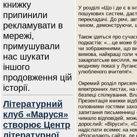
книжку
У розділі «Що і де є в 
припинили
пошукових систем, даєт
перекладачі. До речі, а
рекламувати в
чином, демонструючи, щ
мережі,
Також ідеться про сучас
подкастів: «…це може бу
примушували
чи зображеннями, що ви
нас шукати
вимова, найкращі голи ч
закарпатське весілля, 
іншого
модному показі у Луганс
улюбленого вчителя!».
продовження цій
Окремий розділ присвяч
історії.
електронних листах, на 
безпеці спілкування. Вл
Презентація книжки від
Літературний
головними гостями захо
клуб «Маруся»
запитання письменниці 
чимало відповідей, мож
створює Центр
дорослий: «Віруси!», «С
надіслати есемес на ном
літературної
«Розсилають сайти, де 