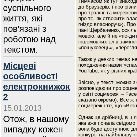
Тимчасом як тут знаход
суспільного
до браузерів, і про різ
про тролінг та мережев
життя, які
про те, як створити вла
гніздо власноруч»). Про
пов’язані з
пані Щербаченко, оскіл
мовою, але й не «по-дит
роботою над
іншомовних слів замінен
текстом.
«пошуковець», «перегля
Також у деяких темах на
Місцеві
походження назви «спам
YouTube, як у різних кр
особливості
Звісно, у тексті можна з
електрокнижок
розповідаючи про соцме
у світі соцмережі – Fac
2
сказано окремо). Все ж 
соцмереж і те, що «Вкон
15.01.2013
Отож, в нашому
Однак це дрібниці, в ці
яка вже почала свідомо 
випадку кожен
вона буде доступною для
конкурсі на найбільшу к