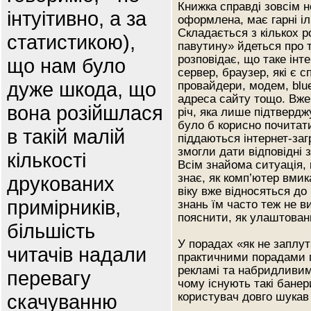
Книжка справді зовсім н
інтуітивно, а за
оформлена, має гарні і
Складається з кількох р
статистикою),
павутину» йдеться про 
розповідає, що таке інт
що нам було
сервер, браузер, які є 
дуже шкода, що
провайдери, модем, bluet
адреса сайту тощо. Вже
вона розійшлася
річ, яка лише підтвердж
було б корисно почитати
в такій малій
піддаються інтернет-заг
змогли дати відповідні 
кількості
Всім знайома ситуація, 
знає, як комп’ютер вми
друкованих
віку вже відносяться до
примірників,
знань їм часто теж не в
пояснити, як улаштовани
більшість
У порадах «як не заплут
читачів надали
практичними порадами п
рекламі та набридливим
перевагу
чому існують такі банер
скачуванню
користувач довго шукав 