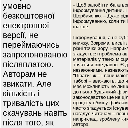
умовно
- Щоб запобігти багать
інформування дитини. І 
безкоштовної
Щербаченко. – Дуже рід
інформуванню, коли ти ї
електронної
інакше.
версії, не
Інформування, а не суб’
переймаючись
книжку. Зокрема, висві
різні точки зору. Напри
запропонованою
згадується проблема ав
матеріалів у таких місц
післяплатою.
точаться вже давно. Є д
незаконними, називають
Авторам не
“Пірати” ж – і вони ма
таборі – вважають, що 
звикати. Але
має можливість не лише
кількість і
до нього будь-який фіз
законодавство ще не ці
тривалість цих
процесу обміну файлами
часто згадується існува
скачувань навіть
нагадує читачам – перш 
наприклад, зроблену ки
після того, як
автора.