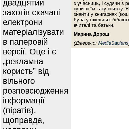
двадцятий
з учасниць, і судячи з р
купити їм таку книжку. 
захотів скачані
знайти у книгарнях (кош
була у шкільних бібліот
електрони
вчителі та батьки.
матеріалізувати
Марина Дорош
в паперовій
(Джерело:
MediaSapiens
версії. Оце і є
„рекламна
користь” від
вільного
розповсюдження
інформації
(піратів),
щоправда,