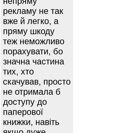
непряму
рекламу не так
вже й легко, а
пряму шкоду
теж неможливо
порахувати, бо
значна частина
тих, хто
скачував, просто
не отримала б
доступу до
паперової
книжки, навіть
якщо дуже