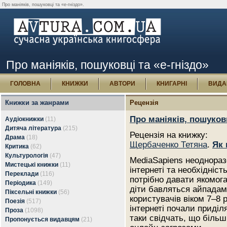
Про маніяків, пошуковці та «е-гніздо».
Про маніяків, пошуковці та «е-гніздо»
ГОЛОВНА
КНИЖКИ
АВТОРИ
КНИГАРНІ
ВИДА
Книжки за жанрами
Рецензія
Про маніяків, пошуковц
Аудіокнижки
(11)
Дитяча література
(215)
Рецензія на книжку:
Драма
(18)
Щербаченко Тетяна
.
Як 
Критика
(62)
Культурологія
(47)
MediaSapiens неоднораз
Мистецькі книжки
(11)
інтернеті та необхідніст
Переклади
(116)
потрібно давати якомога 
Періодика
(149)
діти бавляться айпадам
Піксельні книжки
(56)
користувачів віком 7–8 
Поезія
(517)
інтернеті почали приділ
Проза
(1098)
таки свідчать, що більші
Пропонується видавцям
(21)