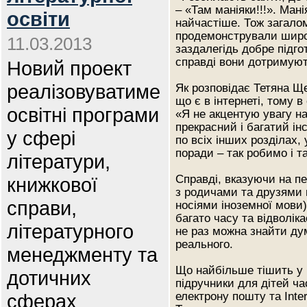
– «Там маніяки!!!». Мані
освіти
найчастіше. Тож загалом
продемонстрували широку
11.03.2013
заздалегідь добре підг
справді вони дотримуют
Новий проект
реалізовуватиме
Як розповідає Тетяна Ще
що є в інтернеті, тому 
освітні програми
«Я не акцентую увагу на
прекрасний і багатий ін
у сфері
по всіх інших розділах,
поради – так робимо і т
літератури,
Справді, вказуючи на пе
книжкової
з родичами та друзями н
справи,
носіями іноземної мови)
багато часу та відволіка
літературного
не раз можна знайти дум
реального.
менеджменту та
Що найбільше тішить у к
дотичних
підручники для дітей ч
сферах
електрону пошту та Inter