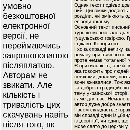
умовно
Однак текст подієво дов
ний. Динаміки додають 
безкоштовної
розділи, які змінюють о
епізоди фільму.
електронної
Основний текст писаний
турною мовою, але діал
версії, не
гуцульською говіркою. 
переймаючись
і цікаво. Колоритно.
І хоча справді велику ч
запропонованою
роману присвячено пері
проте немає тотальної ге
післяплатою.
Є прихильність, але й о
яка говорить про людей 
Авторам не
шляхами, долями, погля
вони вживалися. Тож як
звикати. Але
за доброю традиційною
кількість і
тему української історії
саме для вас. Немало 
тривалість цих
автор дуже добре знаєть
Часом складається враж
скачувань навіть
він справді один із „бан
із „совітів“, чи один, що
після того, як
мове свято до церкви у 