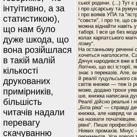
ської родини. (...) Тут є 
інтуітивно, а за
і про цісарську та румун
і про вояків УПА та “ястр
статистикою),
“совєти”, і про те, що с
можна віднайти навіть 
що нам було
таборі. І все це без мод
дуже шкода, що
колах карпатського магі
лізму“.
вона розійшлася
На останньому реченні 
хочеться наголосити. С
в такій малій
Дячук народився вже в 
Логічно, що всі історії, я
кількості
знає з переказів. Але, 
й реалії гуцульського св
друкованих
світів книжки — теж із р
примірників,
може, додано трохи уяв
ше, книжка написана ду
більшість
Реалії дійсно реальні і ні
„Біла ріка“ — справді д
читачів надали
книжка, але навряд чи 
на назвати початківцем.
перевагу
рівні“. Пише професійно
скачуванню
Ніяких промахів. Мінус
периментів. Усе доволі 