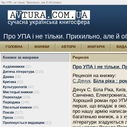
Про УПА і не тільки. Прихильно, але й об’єктивно.
Про УПА і не тільки. Прихильно, але й о
ГОЛОВНА
КНИЖКИ
АВТОРИ
КНИГАРНІ
ВИДА
Книжки за жанрами
Рецензія
Про УПА і не тільки. П
Аудіокнижки
(11)
Дитяча література
(215)
Рецензія на книжку:
Драма
(18)
С.Дячук
.
Біла ріка : ро
Критика
(62)
Культурологія
(47)
Дячук С. Біла Ріка, Київ,
Мистецькі книжки
(11)
Санченко, Електрокнига,
Переклади
(116)
Хороший роман про УПА
Періодика
(149)
перше, що впадає в око.
Піксельні книжки
(56)
про нашу армію написан
Поезія
(517)
багатенько книжок, а з 
Проза
(1098)
літератури згадуються 
Пропонується видавцям
(21)