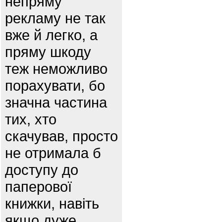
непряму
рекламу не так
вже й легко, а
пряму шкоду
теж неможливо
порахувати, бо
значна частина
тих, хто
скачував, просто
не отримала б
доступу до
паперової
книжки, навіть
якщо дуже