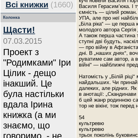
кучі новели Василя Порт
Всі книжки
(1660)
Василя Герасим’юка. І т
ємність — цілий роман.
Колонка
УПА, але про неї найбі
„Біла ріка“ — це перша 
Щасти!
молодого автора Сергія
А також перша частина т
07.03.2015
ступні дві будуть, наскі
— про війну в Афганіста
Проект з
дні. В „наших днях“, воч
руватиме сам автор, а в
"Родимками" Іри
війні“ — найближчі пре
Цілик - дещо
Натомість у „Білій ріці“
інакший. Це
найдальших. Чи принай
далеких, але рідних. Як
була настільки
в анотації: „Скандинави
б цей жанр родинною са
вдала Ірина
тор не вікінг, тож перед 
книжка (а ми
54
знаємо, що
культревю
культревю
говоримо, - не
трьох поколінь буковинс