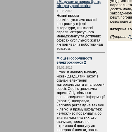
усвідомлюєш,
«Маруся» створює Центр
паралель, то
літературної освіти
досить молод
11.03.2013
закордонного
Новий проект
решт, погоди
реалізовуватиме освітні
революція ці
програми у сфері
літератури, книжкової
Катерина Х
справи, літературного
менеджменту та дотичних
(Джерело:
Д
сферах суспільного життя,
які пов’язані з роботою над
текстом.
Місцеві особливості
електрокнижок 2
15.01.2013
Отож, в нашому випадку
кожен двадцятий захотів
скачані електрони
матеріалізувати в паперовій
версії. Оце і є „рекламна
користь” від вільного
розповсюдження інформації
(піратів), щоправда,
непряму рекламу не так вже
й легко, а пряму шкоду теж
неможливо порахувати, бо
значна частина тих, хто
скачував, просто не
отримала б доступу до
паперової книжки, навіть