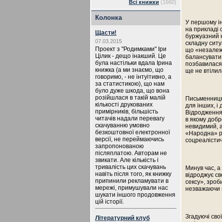
Всі книжки
(1660)
Колонка
У першому ін
на прикладі 
Щасти!
буржуазний н
07.03.2015
складну ситу
Проект з "Родимками" Іри
що «незалежн
Цілик - дещо інакший. Це
балансувати 
була настільки вдала Ірина
позбавилася 
книжка (а ми знаємо, що
ще не втілила
говоримо, - не інтуітивно, а
за статистикою), що нам
було дуже шкода, що вона
розійшлася в такій малій
Письменниця 
кількості друкованих
для інших, і
примірників, більшість
Відродження»
читачів надали перевагу
в якому добр
скачуванню умовно
невидимий, а
безкоштовної електронної
«Народна» р
версії, не переймаючись
соцреалістич
запропонованою
післяплатою. Авторам не
звикати. Але кількість і
тривалість цих скачувань
Минув час, а
навіть після того, як книжку
відроджує св
припинили рекламувати в
сексу», зроб
мережі, примушували нас
незважаючи н
шукати іншого продовження
цій історії.
Згадуючі сво
Літературний клуб