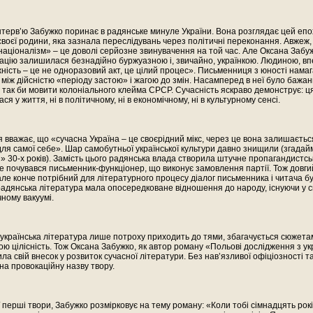
терв’ю Забужко поринає в радянське минуле України. Вона розглядає цей епо
своєї родини, яка зазнала переслідувань через політичні переконання. Авжеж,
аціоналізм» – це доволі серйозне звинувачення на той час. Але Оксана Забу
ацію залишилася безнадійно буржуазною і, звичайно, українкою. Людиною, вп
ість – це не одноразовий акт, це цілий процес». Письменниця з юності нама
між дійсністю «періоду застою» і жагою до змін. Насамперед в неї було бажан
так би мовити колоніального клейма СРСР. Сучасність яскраво демонструє: ц
ся у життя, ні в політичному, ні в економічному, ні в культурному сенсі.
вважає, що «сучасна Україна – це своєрідний мікс, через це вона залишаєтьс
 для самої себе». Шар самобутньої української культури давно знищили (згада
 30-х років). Замість цього радянська влада створила штучне пропагандистс
е почувався письменник-функціонер, що виконує замовлення партії. Тож довги
ле конче потрібний для літературного процесу діалог письменника і читача бу
адянська література мала опосередковане відношення до народу, існуючи у 
ному вакуумі.
 українська література лише потроху приходить до тями, збагачується сюжета
ою цілісність. Тож Оксана Забужко, як автор роману «Польові дослідження з ук
ила свій внесок у розвиток сучасної літератури. Без нав’язливої офіціозності та
а провокаційну назву твору.
ї перші твори, Забужко розмірковує на тему роману: «Коли тобі сімнадцять рокі