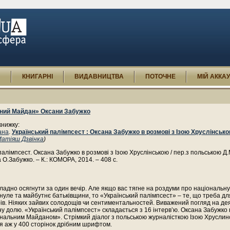
И
КНИГАРНІ
ВИДАВНИЦТВА
ПОТОЧНЕ
МІЙ АККА
ний Майдан» Оксани Забужко
книжку:
ана
.
Український палімпсест : Оксана Забужко в розмові з Ізою Хруслінськ
атіяш Дзвінка
)
палімпсест. Оксана Забужко в розмові з Ізою Хруслінською / пер.з польською Д.
 О.Забужко. – К.: КОМОРА, 2014. – 408 с.
ладно осягнути за один вечір. Але якщо вас тягне на роздуми про національну
нуле та майбутнє батьківщини, то «Український палімпсест» – те, що треба д
рів. Ніяких зайвих солодощів чи сентиментальностей. Виважений погляд на дея
ну долю. «Український палімпсест» складається з 16 інтерв’ю. Оксана Забужко
ональним Майданом». Стрімкий діалог з польською журналісткою Ізою Хруслин
я аж у 400 сторінок дрібним шрифтом.