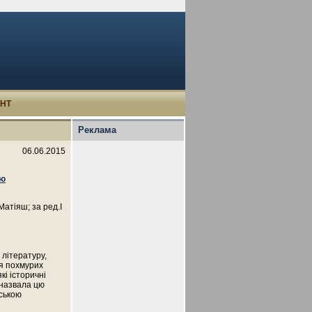
УНТ
Реклама
06.06.2015
ою
Матіяш; за ред.І
 літературу,
ля похмурих
кі історичні
 назвала цю
ською