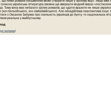
 що певні романи письменник може створити лише у зрілому віці». Якщо вже 
 сучасна українська література (можна ще ввернути модний вираз «постколон
а. Тому вона має небагато зрілих романів, що здатні вразити не лише українсь
 (хоч бельгійського, хоч зімбабвійського). Але обнадійлива перспектива існує. 
тися з Оксаною Забужко про схильність українців до бунту, то національна лі
лком реальна у майбутньому.
олод
руг читача
)