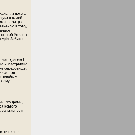
хальний досвід
 «український
жко попри цю
евненою в тому,
галася
ня, щоб Україна
я мрія Забужко
я загадковою і
ймо «Розстріляне
ьке середовище,
й час той
в слабким.
своєму
ми і жанрами,
раїнського
 вульгарності,
в, ти ще не