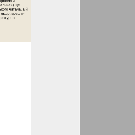
провести
іальна») ще
кого читача, а й
І якщо, врешті-
тературна