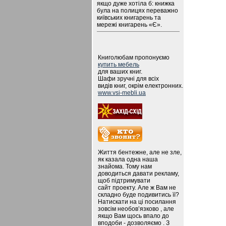
якщо дуже хотіла б: книжка
була на полицях переважно
київських книгарень та
мережі книгарень «Є».
Книголюбам пропонуємо
купить мебель
для ваших книг.
Шафи зручні для всіх
видів книг, окрім електронних.
www.vsi-mebli.ua
Життя бентежне, але не зле,
як казала одна наша
знайома. Тому нам
доводиться давати рекламу,
щоб підтримувати
сайт проекту. Але ж Вам не
складно буде подивитись її?
Натискати на ці посилання
зовсім необов’язково , але
якщо Вам щось впало до
вподоби - дозволяємо . З