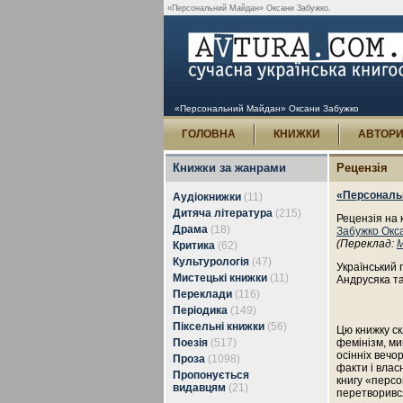
«Персональний Майдан» Оксани Забужко.
«Персональний Майдан» Оксани Забужко
ГОЛОВНА
КНИЖКИ
АВТОР
Книжки за жанрами
Рецензія
«Персональ
Аудіокнижки
(11)
Дитяча література
(215)
Рецензія на 
Драма
(18)
Забужко Окс
(Переклад:
М
Критика
(62)
Культурологія
(47)
Український 
Мистецькі книжки
(11)
Андрусяка та
Переклади
(116)
Періодика
(149)
Піксельні книжки
(56)
Цю книжку ск
Поезія
(517)
фемінізм, ми
осінніх вечо
Проза
(1098)
факти і влас
Пропонується
книгу «перс
видавцям
(21)
перетворивс