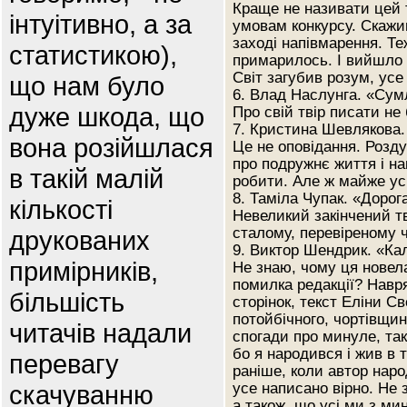
Краще не називати цей т
інтуітивно, а за
умовам конкурсу. Скажи
заході напівмарення. Т
статистикою),
примарилось. І вийшло 
Світ загубив розум, усе
що нам було
6. Влад Наслунга. «Сум
дуже шкода, що
Про свій твір писати не
7. Кристина Шевлякова.
вона розійшлася
Це не оповідання. Розду
про подружнє життя і на
в такій малій
робити. Але ж майже ус
8. Таміла Чупак. «Дорог
кількості
Невеликий закінчений тв
сталому, перевіреному 
друкованих
9. Виктор Шендрик. «Ка
примірників,
Не знаю, чому ця новела
помилка редакції? Навр
більшість
сторінок, текст Еліни С
потойбічного, чортівщин
читачів надали
спогади про минуле, так
бо я народився і жив в т
перевагу
раніше, коли автор наро
скачуванню
усе написано вірно. Не 
а також, що усі ми з мин