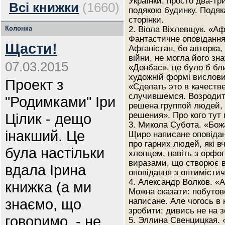
Українки, просто два-тр
Всі книжки
(1660)
подякою будинку. Подяка
сторінки.
Колонка
2. Віола Віхлевщук. «Аф
Фантастичне оповідання
Щасти!
Афганістан, бо авторка,
війни, не могла його зн
07.03.2015
«Донбас», це було б бли
художній формі вислови
Проект з
«Сделать это в качеств
случившемся. Возродить
"Родимками" Іри
решена группой людей,
Цілик - дещо
решения». Про кого тут
3. Микола Субота. «Бож
інакший. Це
Щиро написане оповіданн
про гарних людей, які 
була настільки
хлопцем, навіть з орф
виразами, що створює ві
вдала Ірина
оповідання з оптимісти
4. Александр Волков. «А
книжка (а ми
Можна сказати: побутов
знаємо, що
написане. Але чогось в
зробити: дивись не на з
говоримо, - не
5. Эллина Свенцицкая. 