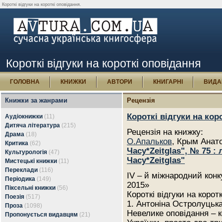
Короткі відгуки на короткі оповідання.
Короткі відгуки на короткі оповідання
ГОЛОВНА
КНИЖКИ
АВТОРИ
КНИГАРНІ
ВИДА
Книжки за жанрами
Рецензія
Короткі відгуки на кор
Аудіокнижки
(11)
Дитяча література
(215)
Рецензія на книжку:
Драма
(18)
О.Апальков
, Крым Анат
Критика
(62)
Часу*Zeitglas", № 75 
Культурологія
(47)
Часу*Zeitglas"
Мистецькі книжки
(11)
Переклади
(116)
IV – й міжнародний конк
Періодика
(149)
2015»
Піксельні книжки
(56)
Короткі відгуки на корот
Поезія
(517)
1. Антоніна Остролуцьк
Проза
(1098)
Невелике оповідання – к
Пропонується видавцям
(21)