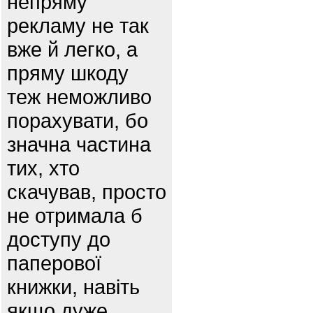
непряму
рекламу не так
вже й легко, а
пряму шкоду
теж неможливо
порахувати, бо
значна частина
тих, хто
скачував, просто
не отримала б
доступу до
паперової
книжки, навіть
якщо дуже