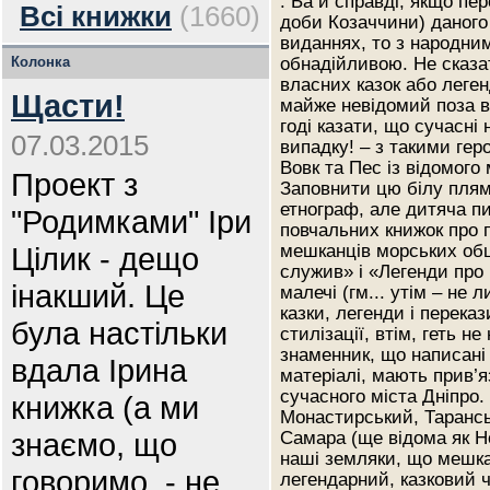
. Ба й справді, якщо пе
Всі книжки
(1660)
доби Козаччини) даного
виданнях, то з народним
Колонка
обнадійливою. Не сказа
власних казок або леген
Щасти!
майже невідомий поза в
годі казати, що сучасні
07.03.2015
випадку! – з такими гер
Вовк та Пес із відомого
Проект з
Заповнити цю білу пля
етнограф, але дитяча п
"Родимками" Іри
повчальних книжок про п
Цілик - дещо
мешканців морських обш
служив» і «Легенди про
інакший. Це
малечі (гм... утім – не 
казки, легенди і перека
була настільки
стилізації, втім, геть н
знаменник, що написані
вдала Ірина
матеріалі, мають прив’я
сучасного міста Дніпро.
книжка (а ми
Монастирський, Таранськ
знаємо, що
Самара (ще відома як Н
наші земляки, що мешк
говоримо, - не
легендарний, казковий ч