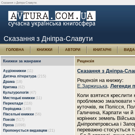
Сказання з Дніпра-Славути.
Сказання з Дніпра-Славути
ГОЛОВНА
КНИЖКИ
АВТОРИ
КНИГАРНІ
ВИДА
Книжки за жанрами
Рецензія
Сказання з Дніпра-Сла
Аудіокнижки
(11)
Дитяча література
(215)
Рецензія на книжку:
Драма
(18)
Е.Заржицька
.
Легенди п
Критика
(62)
Культурологія
(47)
Коли взятися креслити 
Мистецькі книжки
(11)
проблемою змалювати чі
Переклади
(116)
куточків, як Полісся, П
Періодика
(149)
Галичина, Карпати чи й К
Піксельні книжки
(56)
корінних земель Війська
Поезія
(517)
Дніпропетровська і Запо
Проза
(1098)
переважно стосується т
Пропонується видавцям
(21)