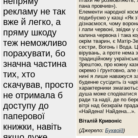
непряму
птахи не розмовляють; х
пана провчив»).
рекламу не так
Елементи народної космог
подибуємо у казці «Як з
вже й легко, а
дізнаємося, чому ворони
і лапи червоні, звідки у 
пряму шкоду
калина червона і така к
теж неможливо
окрім тварин, є Матір-З
сестри, Вогонь і Вода. 
порахувати, бо
вірувань, а проте нема 
традиційному українсько
значна частина
Зрештою, про кожну каз
окремо і ґрунтовно, але 
тих, хто
нині я лише наважуся з
буденне сусідить із чарі
скачував, просто
характерники змагаютьс
не отримала б
душа може сподіватися 
ради та надії, де по бе
доступу до
вітрі над безкраїм прад
«Найдена! Найдена...».
паперової
Віталій Кривоніс
книжки, навіть
(Джерело:
Буквоїд
)
якщо дуже