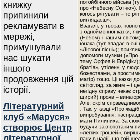
потойбічного війська (ту
книжку
про «Небесну Сотню»). Щ
припинили
когось рятувати – то ря
виглядаєш».
рекламувати в
Взагалі, у творах повно
з однойменної казки, як
мережі,
(Небом) і нашим світом;
юнака (тут впадає в очі
примушували
«Лісової пісні»); прикл
нас шукати
допомоги музики («Про 
тему Орфея й Еврідіки); 
іншого
братів», утіленні у людс
божествами, а простими
продовження цій
матір) тощо. Ці казки д
світогляд, за яким – і 
історії.
негідну справу чекає ст
щирий) прояв – винагор
Але, окрім справедливо
Літературний
. Так, у казці «Про жаді
клуб «Маруся»
випробування, насправд
мати Пилипиха. За сюжет
створює Центр
будучи заклопотаним пит
«легких грошей», виріши
літературної
пану в надії, що той ще