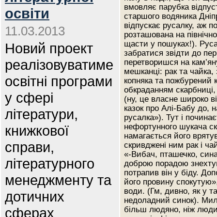
вмовляє парубка відпусти
освіти
старшого водяника Дніпр
відпускає русалку, аж по
11.03.2013
розташована на північн
щасти у пошуках!). Рус
Новий проект
забратися звідти до пе
реалізовуватиме
перетворишся на кам’яну
мешканці: рак та чайка,
освітні програми
копняка та пожбурений к
обкраданням скарбниці,
у сфері
(ну, це власне широко в
казок про Алі-Бабу до, 
літератури,
русалка»). Тут і почина
нефортунного шукача ска
книжкової
намагається його врятув
справи,
скривджені ним рак і ча
«-Вибач, пташечко, сина
літературного
доброю порадою знехтув
потрапив він у біду. До
менеджменту та
його провину спокутую»,
води. (Гм, дивно, як у т
дотичних
недоладний синок). Мил
сферах
більш людяно, ніж люди