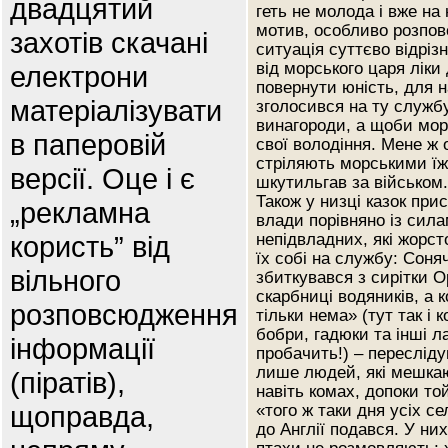
двадцятий
геть не молода і вже на
мотив, особливо розповс
захотів скачані
ситуація суттєво відріз
від морського царя ліки
електрони
повернути юність, для н
матеріалізувати
зголосився на ту службу
винагороди, а щоби мор
в паперовій
свої володіння. Мене ж 
стріляють морськими їж
версії. Оце і є
шкутильгав за військом.
Також у низці казок при
„рекламна
влади порівняно із сила
користь” від
непідвладних, які жорст
їх собі на службу: Соня
вільного
збиткувався з сирітки О
скарбниці водяників, а ко
розповсюдження
тільки нема» (тут так і 
бобри, гадюки та інші л
інформації
пробачить!) – пересліду
лише людей, які мешкают
(піратів),
навіть комах, допоки то
щоправда,
«того ж таки дня усіх с
до Англії подався. У них,