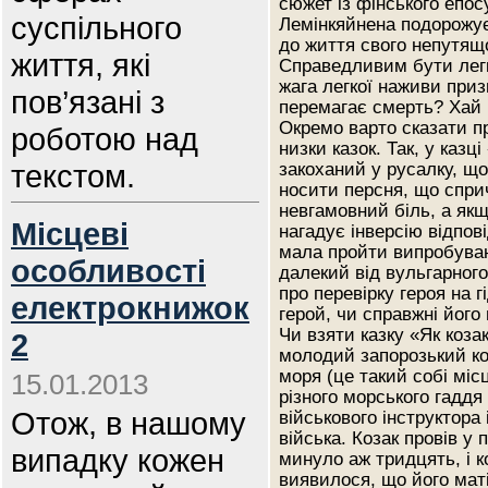
сюжет із фінського епос
суспільного
Лемінкяйнена подорожує
до життя свого непутящо
життя, які
Справедливим бути легк
жага легкої наживи при
пов’язані з
перемагає смерть? Хай 
Окремо варто сказати п
роботою над
низки казок. Так, у казц
текстом.
закоханий у русалку, що
носити персня, що спри
невгамовний біль, а як
Місцеві
нагадує інверсію відпов
мала пройти випробуван
особливості
далекий від вульгарног
про перевірку героя на г
електрокнижок
герой, чи справжні його 
Чи взяти казку «Як коз
2
молодий запорозький ко
моря (це такий собі міс
15.01.2013
різного морського гаддя 
Отож, в нашому
військового інструктор
війська. Козак провів у 
випадку кожен
минуло аж тридцять, і к
виявилося, що його мат