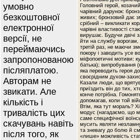
умовно
Головний герой, козачи
чарівний дарунок: бронз
безкоштовної
живих; бронзовий дає зм
срібний – викликати кор
електронної
чарівні властивості стаю
вирушає. Будучи двічі з
версії, не
йти на службу ворогам, 
переймаючись
третій раз, не маючи зм
покору і заводить усе в
запропонованою
міфопоетичні мотиви: к
батька); випробування (
післяплатою.
яка переводить героя до
своєрідним духом-захисн
Авторам не
Казали люди, що врятува
приїздить він до тих, х
звикати. Але
конче потрібна. Гомонят
кількість і
допомагав, коли той вій
Втім, яка тут мораль? 
тривалість цих
модус (нагадаємо, що м
саме специфічної воїнськ
скачувань навіть
мусить являти незламну 
та зневагу до болю й см
після того, як
«лише» можливість ста