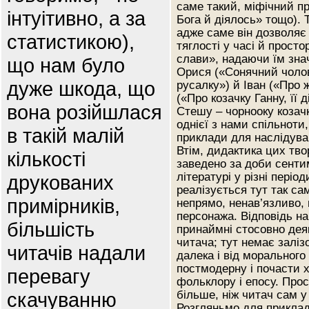
саме такий, міфічний пр
інтуітивно, а за
Бога й діялось» тощо). 
адже саме він дозволяє с
статистикою),
тяглості у часі й прост
слави», надаючи їм знач
що нам було
Орися («Сонячний чолов
дуже шкода, що
русалку») й Іван («Про ж
(«Про козачку Ганну, її
вона розійшлася
Стешу – чорнооку козач
однієї з нами спільноти,
в такій малій
приклади для наслідува
Втім, дидактика цих тво
кількості
заведено за доби сентим
літературі у різні періо
друкованих
реалізується тут так са
примірників,
непрямо, ненав’язливо, 
персонажа. Відповідь на
більшість
принаймні стосовно дея
читача; тут немає заліз
читачів надали
далека і від морального
постмодерну і почасти х
перевагу
фольклору і епосу. Прос
скачуванню
більше, ніж читач сам у
Розгляньмо для приклад