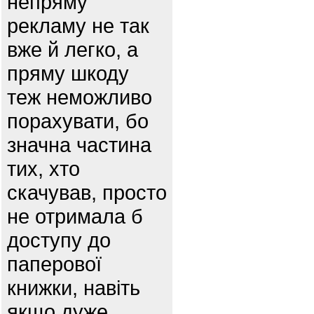
непряму
рекламу не так
вже й легко, а
пряму шкоду
теж неможливо
порахувати, бо
значна частина
тих, хто
скачував, просто
не отримала б
доступу до
паперової
книжки, навіть
якщо дуже