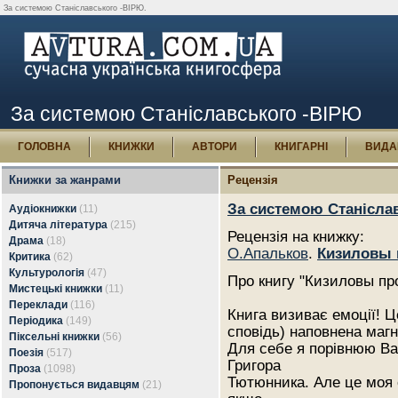
За системою Станіславського -ВІРЮ.
За системою Станіславського -ВІРЮ
ГОЛОВНА
КНИЖКИ
АВТОРИ
КНИГАРНІ
ВИДА
Книжки за жанрами
Рецензія
За системою Станісла
Аудіокнижки
(11)
Дитяча література
(215)
Рецензія на книжку:
Драма
(18)
О.Апальков
.
Кизиловы 
Критика
(62)
Культурологія
(47)
Про книгу "Кизиловы п
Мистецькі книжки
(11)
Переклади
(116)
Книга визиває емоції! Ц
Періодика
(149)
сповідь) наповнена магн
Піксельні книжки
(56)
Для себе я порівнюю Ва
Поезія
(517)
Григора
Проза
(1098)
Тютюнника. Але це моя 
Пропонується видавцям
(21)