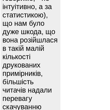
інтуітивно, а за
статистикою),
що нам було
дуже шкода, що
вона розійшлася
в такій малій
кількості
друкованих
примірників,
більшість
читачів надали
перевагу
скачуванню