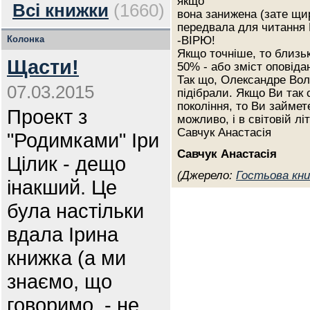
якщо
Всі книжки
(1660)
вона занижена (зате щир
передвала для читання 
Колонка
-ВІРЮ!
Якщо точніше, то близьк
Щасти!
50% - або зміст оповідан
Так що, Олександре Во
07.03.2015
підібрали. Якщо Ви так
покоління, то Ви займете
Проект з
можливо, і в світовій л
Савчук Анастасія
"Родимками" Іри
Савчук Анастасія
Цілик - дещо
(Джерело:
Гостьова кни
інакший. Це
була настільки
вдала Ірина
книжка (а ми
знаємо, що
говоримо, - не