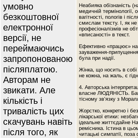
умовно
Неабияка обізнаність (на
медичній термінології, 
безкоштовної
вагітності, пологів і п
смислам тексту. І, як не
електронної
професіоналізмів не обт
«вписаності» в текст.
версії, не
переймаючись
Ефективно «працює» на 
зауваження-припущення,
запропонованою
була при надії.
післяплатою.
Жінка, що носить в собі
не кожна, на жаль, є гі
Авторам не
4. Авторська інтерпрет
звикати. Але
власне ЛЮДЯНІСТЬ. Баг
кількість і
тісному зв’язку з Морал
тривалість цих
Жорстко, конкретно і бе
лікарської етики: незба
скачувань навіть
ідеальне життєдайне На
ремісника. Істина в цьо
після того, як
читацькі симпатії, поза 