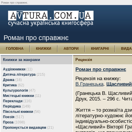
Роман про справжнє.
Роман про справжнє
ГОЛОВНА
КНИЖКИ
АВТОРИ
КНИГАРНІ
ВИДА
Книжки за жанрами
Рецензія
Роман про справжнє
Аудіокнижки
(11)
Дитяча література
(215)
Рецензія на книжку:
Драма
(18)
В.Гранецька
.
Щасливий 
Критика
(62)
Культурологія
(47)
(Гранецька В. Щасливий:
Мистецькі книжки
(11)
Друк, 2015. – 296 с. Чит
Переклади
(116)
Періодика
(149)
Життя – то розмаїта дзи
Піксельні книжки
(56)
літературно-художнє йо
Поезія
(517)
індивідуально-особистіс
Проза
(1098)
«Щасливий» Вікторії Гр
Пропонується видавцям
(21)