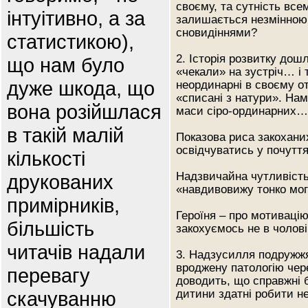
своєму, та сутність все
інтуітивно, а за
залишається незмінною.
сновидіннями?
статистикою),
2. Історія розвитку дош
що нам було
«чекали» на зустріч… і 
дуже шкода, що
неординарні в своєму от
«списані з натури». Нам
вона розійшлася
маси сіро-ординарних…
в такій малій
Показова риса закохани
освідчуватись у почуття
кількості
Надзвичайна чутливість
друкованих
«навдивовижу тонко мог
примірників,
Героїня – про мотиваці
більшість
закохуємось не в чоловік
читачів надали
3. Надзусилля подружжя
вроджену патологію чере
перевагу
доводить, що справжні 
скачуванню
дитини здатні робити н