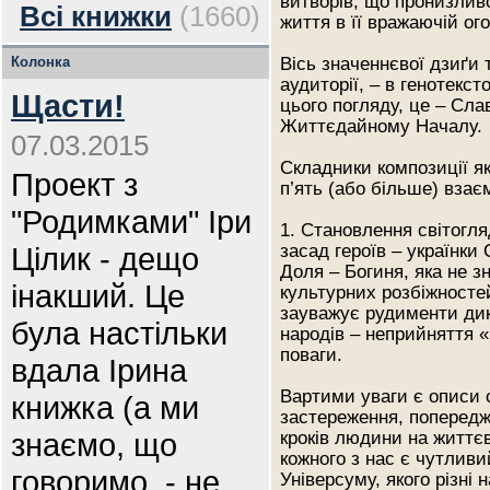
витворів, що пронизли
Всі книжки
(1660)
життя в її вражаючій ог
Колонка
Вісь значеннєвої дзиґи 
аудиторії, – в генотек
Щасти!
цього погляду, це – Сл
Життєдайному Началу.
07.03.2015
Складники композиції як
Проект з
п’ять (або більше) взає
"Родимками" Іри
1. Становлення світогл
Цілик - дещо
засад героїв – українки
Доля – Богиня, яка не з
інакший. Це
культурних розбіжносте
зауважує рудименти дик
була настільки
народів – неприйняття «ч
поваги.
вдала Ірина
Вартими уваги є описи с
книжка (а ми
застереження, поперед
знаємо, що
кроків людини на життєв
кожного з нас є чутлив
говоримо, - не
Універсуму, якого різні