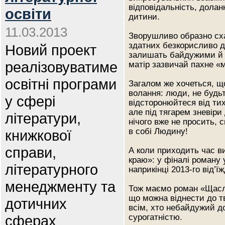
відповідальність, долан
освіти
дитини.
11.03.2013
Зворушливо образно сха
здатних безкорисливо д
Новий проект
залишать байдужими й т
реалізовуватиме
матір зазвичай пахне «
освітні програми
Загалом же хочеться, що
волання: люди, не будь
у сфері
відсторонюйтеся від тих
але під тягарем зневіри 
літератури,
нічого вже не просить,
в собі Людину!
книжкової
справи,
А коли приходить час ви
краю»: у фіналі роман
літературного
наприкінці 2013-го від’
менеджменту та
Тож маємо роман «Щасли
що можна віднести до т
дотичних
всім, хто небайдужий до
сферах
сурогатністю.