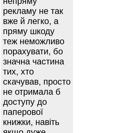
непряму
рекламу не так
вже й легко, а
пряму шкоду
теж неможливо
порахувати, бо
значна частина
тих, хто
скачував, просто
не отримала б
доступу до
паперової
книжки, навіть
якщо дуже