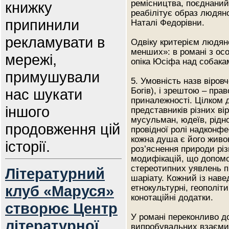
ремісництва, поєднаний
книжку
реабілітує образ людяно
припинили
Наталі Федорівни.
рекламувати в
Одвіку критерієм людяно
менших»: в романі з о
мережі,
опіка Юсіфа над собака
примушували
5. Умовність назв віров
нас шукати
Богів), і зрештою – пра
приналежності. Цілком д
іншого
представників різних ві
мусульман, юдеїв, рідно
продовження цій
провідної ролі надконфе
кожна душа є його живо
історії.
роз’яснення природи різ
модифікацій, що допом
стереотипних уявлень п
Літературний
шаріату. Кожний із наве
клуб «Маруся»
етнокультурні, геополіти
конотаційні додатки.
створює Центр
У романі переконливо д
літературної
випробувальних взаємин