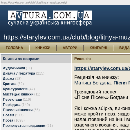
https://starylev.com.ua/club/blog/litnya-muzykapoeziyi.
https://starylev.com.ua/club/blog/litnya-m
ГОЛОВНА
КНИЖКИ
АВТОРИ
КНИГАРНІ
ВИДА
Книжки за жанрами
Рецензія
https://starylev.com.ua
Аудіокнижки
(11)
Дитяча література
(215)
Рецензія на книжку:
Драма
(18)
Матіяш Богдана
.
Пісня 
Критика
(62)
Культурологія
(47)
Трояндовий госпел
Мистецькі книжки
(11)
«Пісня Пісень» Богдани
Переклади
(116)
Періодика
(149)
Як і кожна збірка, вико
Піксельні книжки
(56)
може пройти повз, якщо
Поезія
(517)
налаштований на інші в
Проза
(1098)
взаємного кохання, надт
Пропонується видавцям
(21)