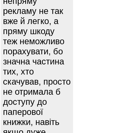
непряму
рекламу не так
вже й легко, а
пряму шкоду
теж неможливо
порахувати, бо
значна частина
тих, хто
скачував, просто
не отримала б
доступу до
паперової
книжки, навіть
якщо дуже