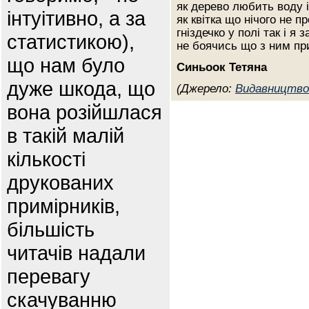
як дерево любить воду і
інтуітивно, а за
як квітка що нічого не 
гніздечко у полі так і 
статистикою),
не боячись що з ним пр
що нам було
Синьоок Тетяна
дуже шкода, що
(Джерело:
Видавництво
вона розійшлася
в такій малій
кількості
друкованих
примірників,
більшість
читачів надали
перевагу
скачуванню