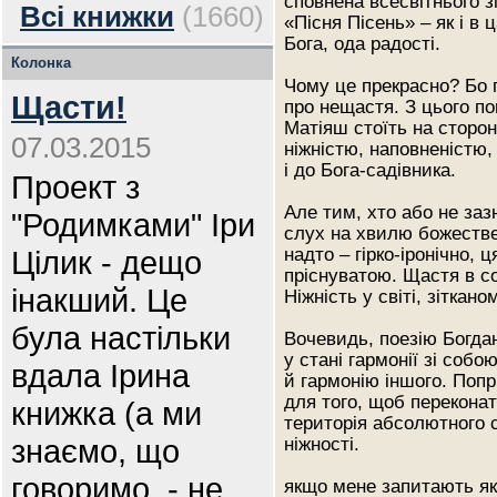
сповнена всесвітнього 
Всі книжки
(1660)
«Пісня Пісень» – як і в
Бога, ода радості.
Колонка
Чому це прекрасно? Бо 
Щасти!
про нещастя. З цього по
Матіяш стоїть на сторо
07.03.2015
ніжністю, наповненістю, 
і до Бога-садівника.
Проект з
Але тим, хто або не заз
"Родимками" Іри
слух на хвилю божествен
Цілик - дещо
надто – гірко-іронічно,
пріснуватою. Щастя в со
інакший. Це
Ніжність у світі, зіткан
була настільки
Вочевидь, поезію Богда
у стані гармонії зі соб
вдала Ірина
й гармонію іншого. Попр
для того, щоб переконати
книжка (а ми
територія абсолютного 
знаємо, що
ніжності.
говоримо, - не
якщо мене запитають я