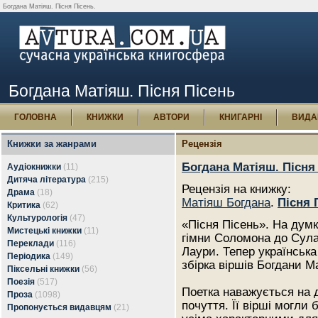
Богдана Матіяш. Пісня Пісень.
Богдана Матіяш. Пісня Пісень
ГОЛОВНА
КНИЖКИ
АВТОРИ
КНИГАРНІ
ВИДА
Книжки за жанрами
Рецензія
Богдана Матіяш. Пісня
Аудіокнижки
(11)
Дитяча література
(215)
Рецензія на книжку:
Драма
(18)
Матіяш Богдана
.
Пісня 
Критика
(62)
Культурологія
(47)
«Пісня Пісень». На дум
Мистецькі книжки
(11)
гімни Соломона до Сула
Переклади
(116)
Лаури. Тепер українськ
Періодика
(149)
збірка віршів Богдани М
Піксельні книжки
(56)
Поезія
(517)
Поетка наважується на д
Проза
(1098)
почуття. Її вірші могли
Пропонується видавцям
(21)