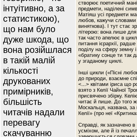
створює поетичний мані
інтуітивно, а за
предмети, наділені симво
Матіяш усі предмети ма
статистикою),
любов, кажучи словами 
виняткова). І тут стає 
що нам було
літерою: вона лише для
дуже шкода, що
так часто апелює в цикл
питання ієрархії, радше
вона розійшлася
поділу на сферу земну і
«братику сонце ти так д
в такій малій
у згаданому циклі.
кількості
Інші цикли («Пісні любо
до природи, взаємне сп
друкованих
<...> квітами іриса що р
примірників,
взято з Келії Чайної Тр
присвячено збірку. Келі
більшість
читає й пише. До того ж
Москальця, названа, за
читачів надали
Келії» (про неї «Критика
перевагу
Справді, як зазначено в 
скачуванню
усміхом, але й із печал
завершується словами «