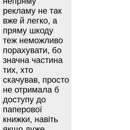
непряму
рекламу не так
вже й легко, а
пряму шкоду
теж неможливо
порахувати, бо
значна частина
тих, хто
скачував, просто
не отримала б
доступу до
паперової
книжки, навіть
якщо дуже