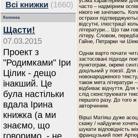
усіма характерними для 
Всі книжки
(1660)
часто – надмірним оспі
нікого не зачіпають. Ко
Колонка
острахи підтверджуються
відсутні, ілюстрації кол
Щасти!
літератури... Що там го
літеру. Словом, передб
07.03.2015
Гайне, Петрарки чи Шекс
Проект з
Однак варто почати чита
застосовані підходи пое
"Родимками" Іри
пунктограм, окремі син
Цілик - дещо
доцільний у поезії. Для
новонародженого тексту
інакший. Це
також мета літератури 
відбиває відчуття. Для
була настільки
слід сконструювати текс
першого разу. До того ж
вдала Ірина
авторчиним.
книжка (а ми
Вірші Матіяш дуже асоці
знаємо, що
скажу / найдужче хочет
шукати відповідність м
говоримо, - не
французький поет Артю