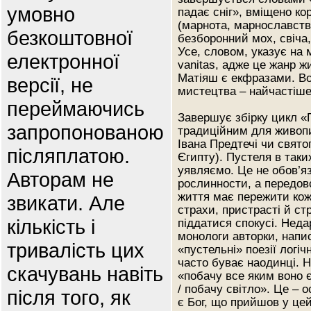
умовно
падає сніг», вміщено ко
(марнота, марнославств
безкоштовної
безборонний мох, свіча
Усе, словом, указує на
електронної
vanitas, адже це жанр жи
Матіяш є екфразами. В
версії, не
мистецтва – найчастіше
переймаючись
Завершує збірку цикл «
запропонованою
традиційним для живопи
Івана Предтечі чи свято
післяплатою.
Єгипту). Пустеля в таки
уявляємо. Це не обов’яз
Авторам не
рослинности, а передов
життя має пережити кож
звикати. Але
страхи, пристрасті й ст
кількість і
піддатися спокусі. Нед
монологи авторки, напис
тривалість цих
«пустельні» поезії логі
часто буває наодинці. 
скачувань навіть
«побачу все яким воно 
/ побачу світло». Це – о
після того, як
є Бог, що прийшов у цей 