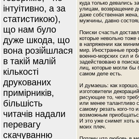
куда только девались з
інтуітивно, а за
улицам, возвращение до
даже собственная жена,
статистикою),
мужчины, давно состоящ
що нам було
Поиски счастья доставл
дуже шкода, що
которые невольно тоже 
в напряжении как миним
вона розійшлася
мир. Иностранные проф
военно-морских сил и б
в такій малій
задействовано в поиска
лиц, которые могли бы 
кількості
самом деле есть.
друкованих
И думаешь: как хорошо
примірників,
изготовители декораци
рисующие то, чего треб
більшість
или менее талантливо с
самому резать кого-то 
читачів надали
возможным приобщаться 
И это уже снимет хоть 
перевагу
моих плеч.
скачуванню
Потому что любовь в м