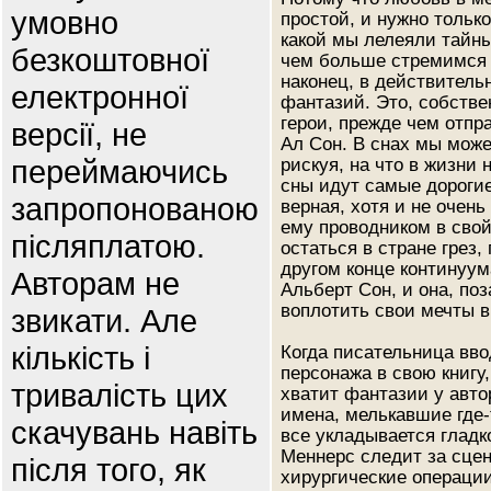
умовно
простой, и нужно только
какой мы лелеяли тайны
безкоштовної
чем больше стремимся 
наконец, в действитель
електронної
фантазий. Это, собствен
герои, прежде чем отпр
версії, не
Ал Сон. В снах мы мож
переймаючись
рискуя, на что в жизни 
сны идут самые дорогие
запропонованою
верная, хотя и не очен
ему проводником в свой
післяплатою.
остаться в стране грез,
другом конце континуум
Авторам не
Альберт Сон, и она, по
воплотить свои мечты в
звикати. Але
кількість і
Когда писательница вво
персонажа в свою книгу
тривалість цих
хватит фантазии у авто
имена, мелькавшие где-т
скачувань навіть
все укладывается гладко
Меннерс следит за сцен
після того, як
хирургические операции