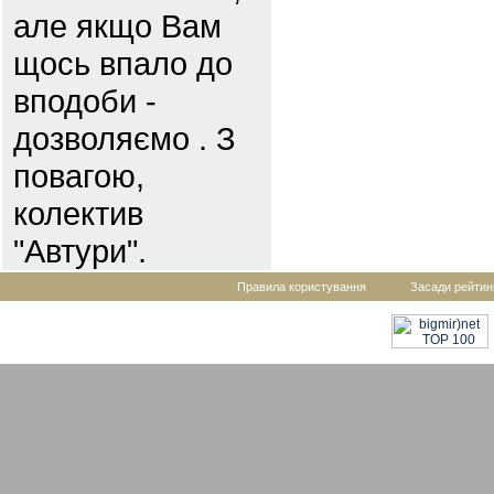
але якщо Вам
щось впало до
вподоби -
дозволяємо . З
повагою,
колектив
"Автури".
Правила користування
Засади рейтин