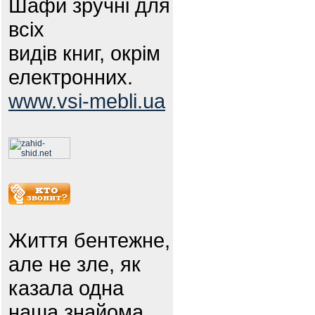
Шафи зручні для
всіх
видів книг, окрім
електронних.
www.vsi-mebli.ua
Життя бентежне,
але не зле, як
казала одна
наша знайома.