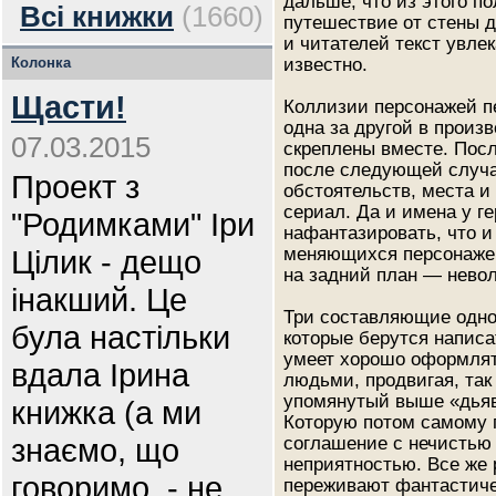
дальше, что из этого по
Всі книжки
(1660)
путешествие от стены д
и читателей текст увле
Колонка
известно.
Щасти!
Коллизии персонажей пе
одна за другой в прои
07.03.2015
скреплены вместе. Посл
после следующей случа
Проект з
обстоятельств, места и
сериал. Да и имена у г
"Родимками" Іри
нафантазировать, что и
Цілик - дещо
меняющихся персонажей
на задний план — невол
інакший. Це
Три составляющие одног
була настільки
которые берутся написа
умеет хорошо оформлять
вдала Ірина
людьми, продвигая, так 
упомянутый выше «дьяв
книжка (а ми
Которую потом самому 
знаємо, що
соглашение с нечистью 
неприятностью. Все же 
говоримо, - не
переживают фантастиче