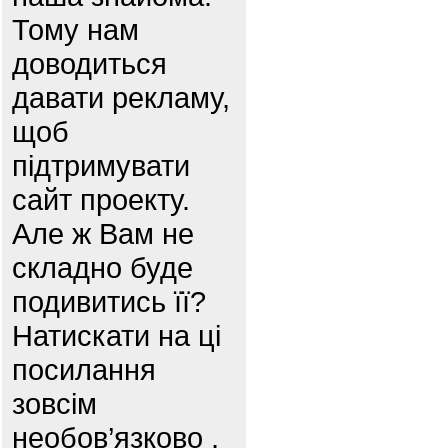
Тому нам
доводиться
давати рекламу,
щоб
підтримувати
сайт проекту.
Але ж Вам не
складно буде
подивитись її?
Натискати на ці
посилання
зовсім
необов’язково ,