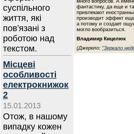
много вопросов. А имен
суспільного
фантастику, да еще и 
привлекают иностранны
життя, які
производит эффект ещ
а потому и создает ощу
пов’язані з
могло вообразиться.
роботою над
Владимир Кицелюк
текстом.
(Джерело:
"Зеркало нед
Місцеві
особливості
електрокнижок
2
15.01.2013
Отож, в нашому
випадку кожен