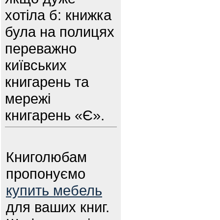
хотіла б: книжка
була на полицях
переважно
київських
книгарень та
мережі
книгарень «Є».
Книголюбам
пропонуємо
купить мебель
для ваших книг.