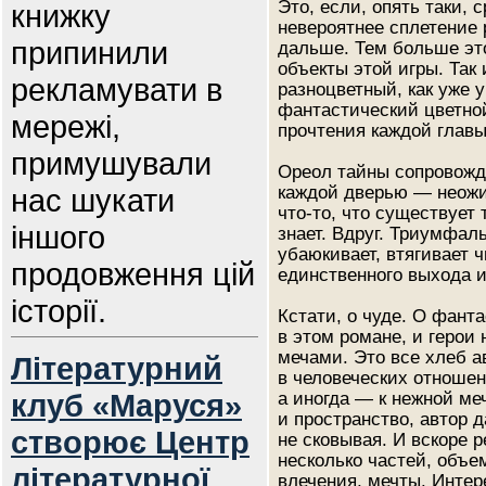
Это, если, опять таки, 
книжку
невероятнее сплетение 
припинили
дальше. Тем больше эт
объекты этой игры. Так
рекламувати в
разноцветный, как уже 
фантастический цветно
мережі,
прочтения каждой главы
примушували
Ореол тайны сопровожда
нас шукати
каждой дверью — неожи
что-то, что существует 
іншого
знает. Вдруг. Триумфал
убаюкивает, втягивает 
продовження цій
единственного выхода и
історії.
Кстати, о чуде. О фант
в этом романе, и герои
мечами. Это все хлеб а
Літературний
в человеческих отношен
клуб «Маруся»
а иногда — к нежной ме
и пространство, автор 
створює Центр
не сковывая. И вскоре 
несколько частей, объе
літературної
влечения, мечты. Интер