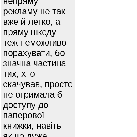
непряму
рекламу не так
вже й легко, а
пряму шкоду
теж неможливо
порахувати, бо
значна частина
тих, хто
скачував, просто
не отримала б
доступу до
паперової
книжки, навіть
якщо дуже