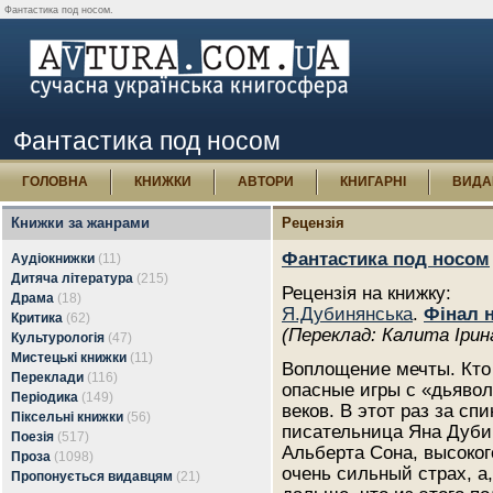
Фантастика под носом.
Фантастика под носом
ГОЛОВНА
КНИЖКИ
АВТОРИ
КНИГАРНІ
ВИДА
Книжки за жанрами
Рецензія
Фантастика под носом
Аудіокнижки
(11)
Дитяча література
(215)
Рецензія на книжку:
Драма
(18)
Я.Дубинянська
.
Фінал н
Критика
(62)
(Переклад: Калита Ірин
Культурологія
(47)
Мистецькі книжки
(11)
Воплощение мечты. Кто 
Переклади
(116)
опасные игры с «дьявол
Періодика
(149)
веков. В этот раз за с
Піксельні книжки
(56)
писательница Яна Дубин
Поезія
(517)
Альберта Сона, высоко
Проза
(1098)
очень сильный страх, а
Пропонується видавцям
(21)