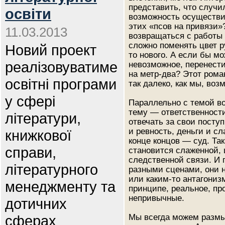
представить, что случи
освіти
возможность осуществит
этих «псов на привязи»
11.03.2013
возвращаться с работы 
сложно поменять цвет р
Новий проект
то нового. А если бы м
реалізовуватиме
невозможное, перенест
на метр-два? Этот рома
освітні програми
так далеко, как мы, воз
у сфері
Параллельно с темой во
тему — ответственности
літератури,
отвечать за свои посту
и ревность, деньги и сл
книжкової
конце концов — суд. Та
справи,
становится слаженной,
следственной связи. И 
літературного
разными сценами, они 
или каким-то антагониз
менеджменту та
принципе, реальное, пр
непривычные.
дотичних
сферах
Мы всегда можем размы