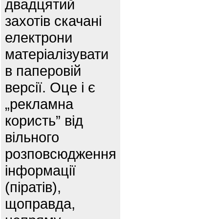
двадцятий
захотів скачані
електрони
матеріалізувати
в паперовій
версії. Оце і є
„рекламна
користь” від
вільного
розповсюдження
інформації
(піратів),
щоправда,