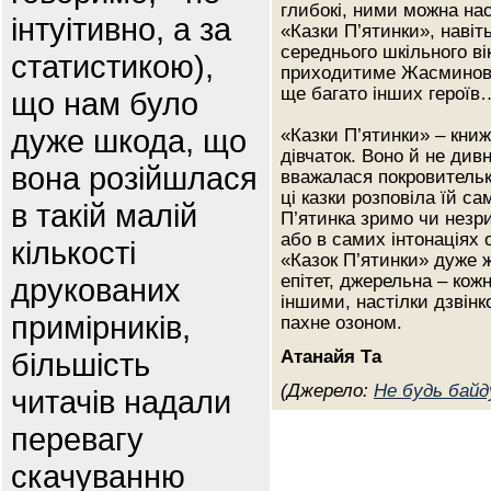
глибокі, ними можна на
інтуітивно, а за
«Казки П’ятинки», наві
середнього шкільного вік
статистикою),
приходитиме Жасминова ді
ще багато інших героїв
що нам було
дуже шкода, що
«Казки П’ятинки» – книж
дівчаток. Воно й не див
вона розійшлася
вважалася покровительк
ці казки розповіла їй с
в такій малій
П’ятинка зримо чи незри
або в самих інтонаціях о
кількості
«Казок П’ятинки» дуже 
епітет, джерельна – кож
друкованих
іншими, настілки дзвінк
примірників,
пахне озоном.
більшість
Атанайя Та
(Джерело:
Не будь байд
читачів надали
перевагу
скачуванню