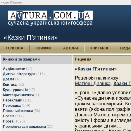
«Казки П’ятинки».
«Казки П’ятинки»
ГОЛОВНА
КНИЖКИ
АВТОРИ
КНИГАРНІ
ВИДА
Книжки за жанрами
Рецензія
«Казки П’ятинки»
Аудіокнижки
(11)
Дитяча література
(215)
Рецензія на книжку:
Драма
(18)
Матіяш Дзвінка
.
Казки 
Критика
(62)
Культурологія
(47)
«Грані-Т» давно уславил
Мистецькі книжки
(11)
«Сучасна дитяча проза»
Переклади
(116)
цілком закономірний. Кни
Періодика
(149)
взяти (якісна поліграфія
Піксельні книжки
(56)
Дзвінка Матіяш окремо д
Поезія
(517)
змісту і форми вигляда
Проза
(1098)
українським дітям…
Пропонується видавцям
(21)