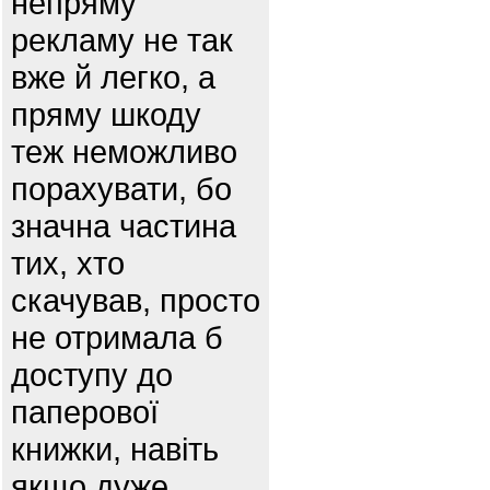
непряму
рекламу не так
вже й легко, а
пряму шкоду
теж неможливо
порахувати, бо
значна частина
тих, хто
скачував, просто
не отримала б
доступу до
паперової
книжки, навіть
якщо дуже