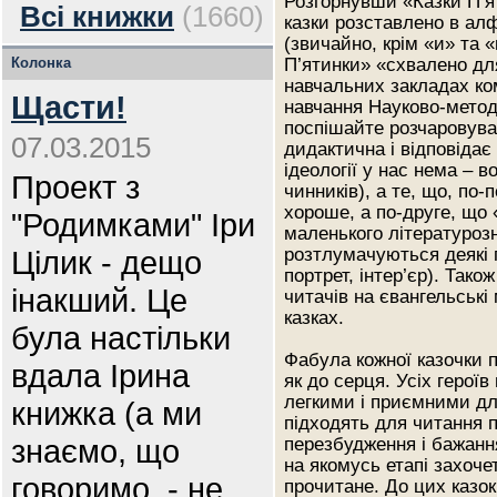
Розгорнувши «Казки П’ят
Всі книжки
(1660)
казки розставлено в алф
(звичайно, крім «и» та «
Колонка
П’ятинки» «схвалено дл
навчальних закладах ком
Щасти!
навчання Науково-метод
поспішайте розчаровуват
07.03.2015
дидактична і відповідає
ідеології у нас нема – 
Проект з
чинників), а те, що, по
хороше, а по-друге, що 
"Родимками" Іри
маленького літературозн
Цілик - дещо
розтлумачуються деякі п
портрет, інтер’єр). Тако
інакший. Це
читачів на євангельські
казках.
була настільки
Фабула кожної казочки п
вдала Ірина
як до серця. Усіх геро
легкими і приємними дл
книжка (а ми
підходять для читання 
знаємо, що
перезбудження і бажанн
на якомусь етапі захоче
говоримо, - не
прочитане. До цих казок