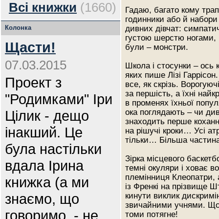
Всі книжки
(1660)
Гадаю, багато кому тра
годинники або й набори
Колонка
дивних дівчат: симпати
густою шерстю ногами, 
Щасти!
були – монстри.
07.03.2015
Школа і стосунки – ось к
яких пише Лізі Гаррісон
Проект з
все, як скрізь. Ворогуюч
за першість, а їхні найк
"Родимками" Іри
в променях їхньої попул
Цілик - дещо
ока поглядають – чи див
знаходить перше коханн
інакший. Це
на рішучі кроки… Усі атр
тільки… Більша частина
була настільки
Зірка місцевого баскетб
вдала Ірина
темні окуляри і ховає во
племінниця Клеопатри, 
книжка (а ми
із Френкі на прізвище 
знаємо, що
кинути виклик дискримін
звичайними учнями. Що 
говоримо, - не
томи потягне!