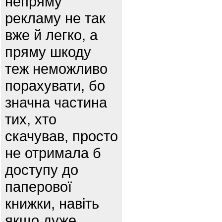
непряму
рекламу не так
вже й легко, а
пряму шкоду
теж неможливо
порахувати, бо
значна частина
тих, хто
скачував, просто
не отримала б
доступу до
паперової
книжки, навіть
якщо дуже