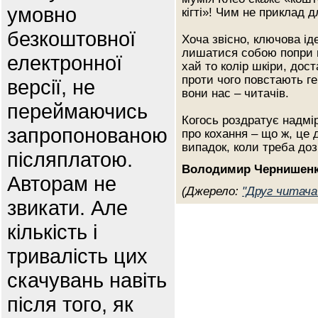
умовно
кігті»! Чим не приклад 
безкоштовної
Хоча звісно, ключова іде
лишатися собою попри в
електронної
хай то колір шкіри, дост
проти чого повстають ге
версії, не
вони нас – читачів.
переймаючись
Когось роздратує надмір
запропонованою
про кохання – що ж, це д
випадок, коли треба до
післяплатою.
Володимир Чернишен
Авторам не
(Джерело:
"Друг читача
звикати. Але
кількість і
тривалість цих
скачувань навіть
після того, як