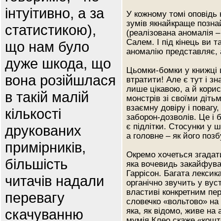
інтуітивно, а за
У кожному томі оповідь 
зумів якнайкраще позн
статистикою),
(реалізована аномалія –
Салем. І під кінець ви 
що нам було
аномалію представляє, а
дуже шкода, що
Цьомки-бомки у книжці ц
вона розійшлася
втратити! Але є тут і зн
лише цікавою, а й корис
в такій малій
монстрів зі своїми діть
взаємну довіру і повагу
кількості
заборон-дозволів. Це і 
є підлітки. Стосунки у ш
друкованих
а головне – як його позб
примірників,
Окремо хочеться згадат
більшість
яка вочевидь закайфувал
Гаррісон. Багата лексик
читачів надали
органічно звучить у вус
властиві конкретним пер
перевагу
словечко «вольтово» на 
скачуванню
яка, як відомо, живе на 
мумія Клео скаже «кошт