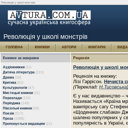
Революція у школі монстрів.
Революція у школі монстрів
ГОЛОВНА
КНИЖКИ
АВТОРИ
КНИГАРНІ
ВИДА
Книжки за жанрами
Рецензія
Революція у школі мо
Аудіокнижки
(11)
Дитяча література
(215)
Рецензія на книжку:
Драма
(18)
Лізі Гаррісон.
Нечиста с
Критика
(62)
(Переклад:
Н.Тисовська
Культурологія
(47)
Мистецькі книжки
(11)
Є у нас видавництво – ч
Переклади
(116)
Називається «Країна мр
Періодика
(149)
вампірську сагу Стефен
Піксельні книжки
(56)
«Щоденник слабака» Дже
Поезія
(517)
шалено популярних у св
Проза
(1098)
популярність в Україні, 
Пропонується видавцям
(21)