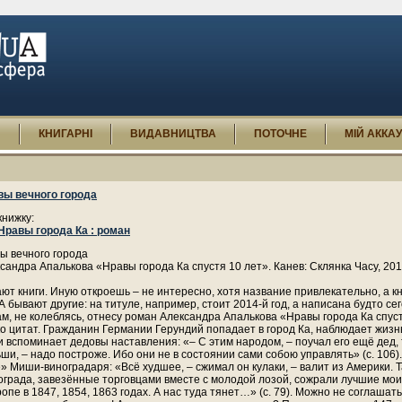
И
КНИГАРНІ
ВИДАВНИЦТВА
ПОТОЧНЕ
МІЙ АККА
вы вечного города
книжку:
Нравы города Ка : роман
ы вечного города
ксандра Апалькова «Нравы города Ка спустя 10 лет». Канев: Склянка Часу, 2014
т книги. Иную откроешь – не интересно, хотя название привлекательно, а к
 А бывают другие: на титуле, например, стоит 2014-й год, а написана будто се
ам, не колеблясь, отнесу роман Александра Апалькова «Нравы города Ка спуст
о цитат. Гражданин Германии Герундий попадает в город Ка, наблюдает жизн
 вспоминает дедовы наставления: «– С этим народом, – поучал его ещё дед, 
и, – надо построже. Ибо они не в состоянии сами собою управлять» (с. 106).
 Миши-виноградаря: «Всё худшее, – сжимал он кулаки, – валит из Америки. 
ограда, завезённые торговцами вместе с молодой лозой, сожрали лучшие мои 
ропе в 1847, 1854, 1863 годах. А нас туда тянет…» (с. 79). Можно не соглашать