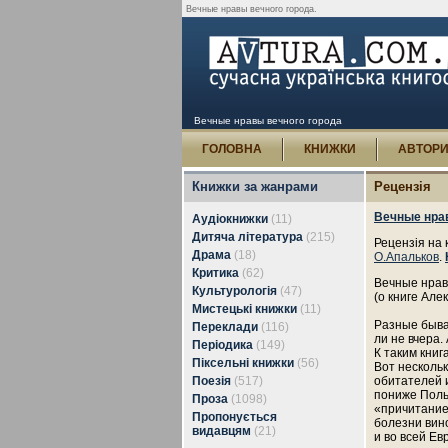
Вечные нравы вечного города.
Вечные нравы вечного города
ГОЛОВНА
КНИЖКИ
АВТОР
Книжки за жанрами
Рецензія
Вечные нра
Аудіокнижки
(11)
Дитяча література
(215)
Рецензія на 
Драма
(18)
О.Апальков
.
Критика
(62)
Вечные нрав
Культурологія
(47)
(о книге Але
Мистецькі книжки
(11)
Разные бываю
Переклади
(116)
ли не вчера.
Періодика
(149)
К таким книг
Піксельні книжки
(56)
Вот нескольк
Поезія
(517)
обитателей и
пониже Польш
Проза
(1098)
«причитание»
Пропонується
болезни вин
видавцям
(21)
и во всей Ев