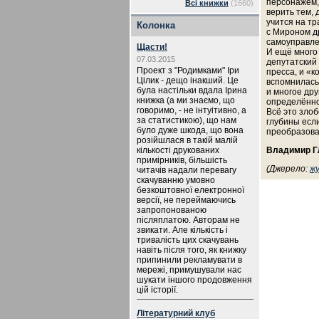
персонажем, 
Всі книжки
(1660)
верить тем,
учится на тр
Колонка
с Мироном др
самоуправле
Щасти!
И ещё много 
07.03.2015
депутатский 
Проект з "Родимками" Іри
пресса, и «
Цілик - дещо інакший. Це
вспомнилась
була настільки вдала Ірина
и многое дру
книжка (а ми знаємо, що
определённог
говоримо, - не інтуітивно, а
Всё это злоб
за статистикою), що нам
глубины если
було дуже шкода, що вона
преобразов
розійшлася в такій малій
кількості друкованих
Владимир 
примірників, більшість
(Джерело:
жу
читачів надали перевагу
скачуванню умовно
безкоштовної електронної
версії, не переймаючись
запропонованою
післяплатою. Авторам не
звикати. Але кількість і
тривалість цих скачувань
навіть після того, як книжку
припинили рекламувати в
мережі, примушували нас
шукати іншого продовження
цій історії.
Літературний клуб