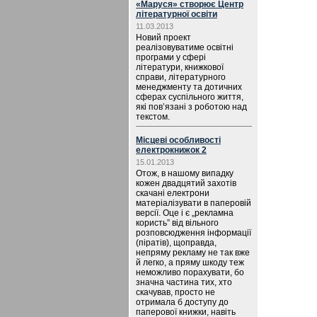
«Маруся» створює Центр
літературної освіти
11.03.2013
Новий проект
реалізовуватиме освітні
програми у сфері
літератури, книжкової
справи, літературного
менеджменту та дотичних
сферах суспільного життя,
які пов’язані з роботою над
текстом.
Місцеві особливості
електрокнижок 2
15.01.2013
Отож, в нашому випадку
кожен двадцятий захотів
скачані електрони
матеріалізувати в паперовій
версії. Оце і є „рекламна
користь” від вільного
розповсюдження інформації
(піратів), щоправда,
непряму рекламу не так вже
й легко, а пряму шкоду теж
неможливо порахувати, бо
значна частина тих, хто
скачував, просто не
отримала б доступу до
паперової книжки, навіть