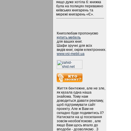
якщо дуже хотіла б: книжка
була на полицях переважно
київських книгарень та
мережі книгарень «Є».
Книголюбам пропонуємо
купить мебель
для ваших книг.
Шафи зручні для всіх
видів книг, окрім електронних.
www.vsi-mebli.ua
Життя бентежне, але не зле,
як казала одна наша
знайома. Тому нам
доводиться давати рекламу,
щоб підтримувати сайт
проекту. Але ж Вам не
складно буде подивитись її?
Натискати на ці посилання
зовсім необов’язково , але
якщо Вам щось впало до
вподоби - дозволяємо . З