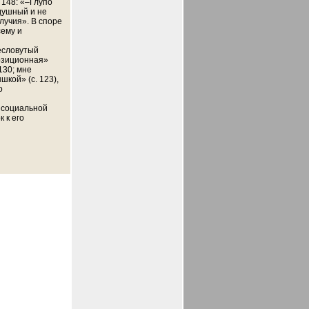
 148: «–Глупо
душный и не
лучия». В споре
сему и
ресловутый
позиционная»
130; мне
кой» (с. 123),
о
й социальной
 к его