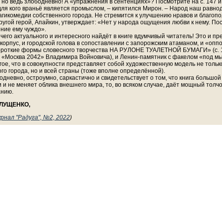
но ведь злободневно! А «упражнения в сентенциях»? Посмотрите на с. 147 и
 для кого враньё является промыслом, – кипятился Мирон. – Народ наш равно
агикомедии собственного города. Не стремится к улучшению нравов и благопо
угой герой, Апайкин, утверждает: «Нет у народа ощущения любви к нему. По
ние ему чуждо».
чего актуального и интересного найдёт в книге вдумчивый читатель! Это и п
корпус, и городской голова в сопоставлении с запорожским атаманом, и «оп
короткие формы словесного творчества НА РУЛОНЕ ТУАЛЕТНОЙ БУМАГИ» (с. 
 «Москва 2042» Владимира Войновича), и Ленин-памятник с факелом «под мыш
гое, что в совокупности представляет собой художественную модель не тольк
о города, но и всей страны (тоже вполне определённой).
одневно, остроумно, саркастично и свидетельствует о том, что книга большо
 и не меняет облика внешнего мира, то, во всяком случае, даёт мощный толчок
анию.
ГЛУЩЕНКО,
рнал "Радуга", №2, 2022
)