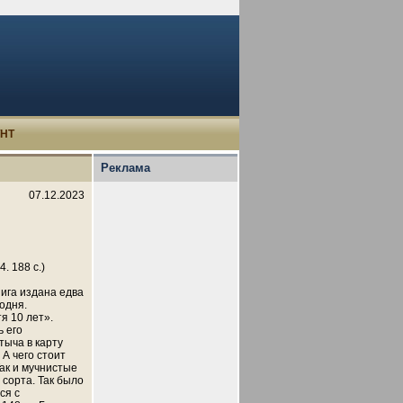
УНТ
Реклама
07.12.2023
. 188 с.)
нига издана едва
годня.
я 10 лет».
ь его
тыча в карту
 А чего стоит
Так и мучнистые
сорта. Так было
ся с