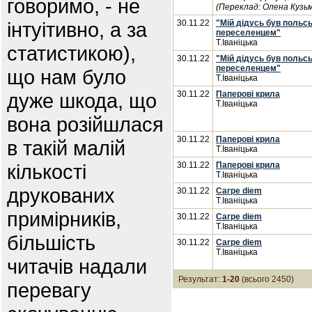
говоримо, - не
(Переклад: Олена Кузьм
інтуітивно, а за
30.11.22
"Мій дідусь був польс
переселенцем"
Т.Іваніцька
статистикою),
30.11.22
"Мій дідусь був польс
переселенцем"
що нам було
Т.Іваніцька
дуже шкода, що
30.11.22
Паперові крила
Т.Іваніцька
вона розійшлася
30.11.22
Паперові крила
в такій малій
Т.Іваніцька
кількості
30.11.22
Паперові крила
Т.Іваніцька
друкованих
30.11.22
Carpe diem
Т.Іваніцька
примірників,
30.11.22
Carpe diem
Т.Іваніцька
більшість
30.11.22
Carpe diem
Т.Іваніцька
читачів надали
Результат:
1-20
(всього 2450)
перевагу