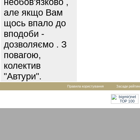
необов’язково ,
але якщо Вам
щось впало до
вподоби -
дозволяємо . З
повагою,
колектив
"Автури".
Правила користування
Засади рейтин