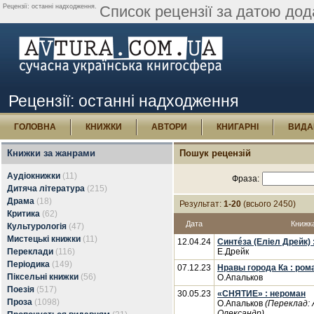
Рецензії: останні надходження.
Список рецензії за датою дод
Рецензії: останні надходження
ГОЛОВНА
КНИЖКИ
АВТОРИ
КНИГАРНІ
ВИДА
Книжки за жанрами
Пошук рецензій
Аудіокнижки
(11)
Фраза:
Дитяча література
(215)
Драма
(18)
Результат:
1-20
(всього 2450)
Критика
(62)
Дата
Книжк
Культурологія
(47)
Мистецькі книжки
(11)
12.04.24
Синтéза (Еліел Дрейк) :
Переклади
(116)
Е.Дрейк
Періодика
(149)
07.12.23
Нравы города Ка : ром
Піксельні книжки
(56)
О.Апальков
Поезія
(517)
30.05.23
«СНЯТИЕ» : нероман
Проза
(1098)
О.Апальков
(Переклад:
Олександр)