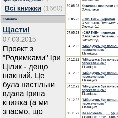
Пропонується видавцям
(21)
30.05.23
Кизиловы пропилеи : п
Всі книжки
(1660)
О.Апальков
Колонка
08.05.23
«СНЯТИЕ» : нероман
О.Апальков
(Переклад:
Олександр)
Щасти!
07.05.23
«СНЯТИЕ» : нероман
О.Апальков
(Переклад:
07.03.2015
Олександр)
Проект з
04.12.22
"Мій дідусь був польс
переселенцем"
Т.Іваніцька
"Родимками" Іри
04.12.22
"Мій дідусь був польс
переселенцем"
Цілик - дещо
Т.Іваніцька
інакший. Це
04.12.22
"Мій дідусь був польс
переселенцем"
Т.Іваніцька
була настільки
04.12.22
"Мій дідусь був польс
переселенцем"
вдала Ірина
Т.Іваніцька
книжка (а ми
04.12.22
"Мій дідусь був польс
переселенцем"
Т.Іваніцька
знаємо, що
30.11.22
life and death կյանքը և
Т.Іваніцька-Дячун, Sam 