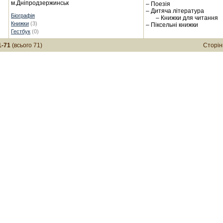
м.Дніпродзержинськ
– Поезія
– Дитяча література
Біографія
– Книжки для читання
Книжки
(3)
– Піксельні книжки
Гестбук
(0)
1-71
(всього 71)
Сторін