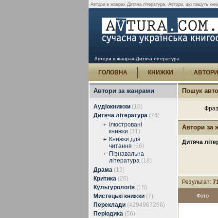
Автори в жанрах Дитяча література.
Автори, що пишуть книж
Автори в жанрах Дитяча література
ГОЛОВНА
КНИЖКИ
АВТОР
Автори за жанрами
Пошук авто
Аудіокнижки
(10)
Фраз
Дитяча література
(74)
Ілюстровані
+
Автори за 
книжки
(31)
Книжки для
+
Дитяча літе
читання
(56)
Пізнавальна
+
література
(18)
Драма
(13)
Критика
(26)
Результат:
7
Культурологія
(18)
Мистецькі книжки
(7)
Фото
Переклади
(4294967266)
Періодика
(56)