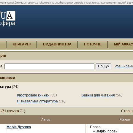
ки в жанрі Дитяча література. Можливість знайти книжки авторів у книгарнях, залишити читацький відгу
И
КНИГАРНІ
ВИДАВНИЦТВА
ПОТОЧНЕ
МІЙ АККА
рів
а:
Розширени
жанрами
ратура
(74)
Ілюстровані книжки
(31)
Книжки для читання
(56)
Пізнавальна література
(18)
1-71
(всього 71)
Сторін
Автор
Жанри
Марія Дружко
– Проза
– Збірки прози