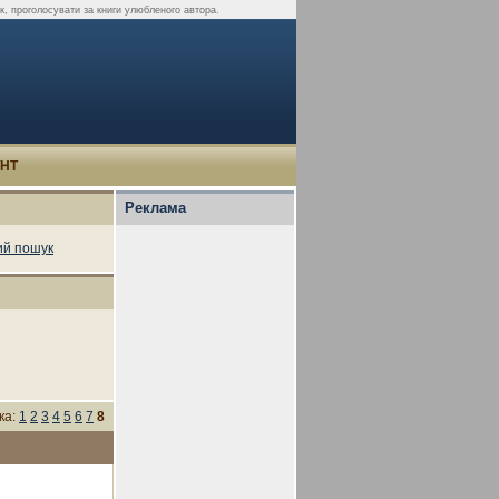
к, проголосувати за книги улюбленого автора.
УНТ
Реклама
й пошук
ка:
1
2
3
4
5
6
7
8