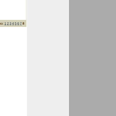
ка:
1
2
3
4
5
6
7
8