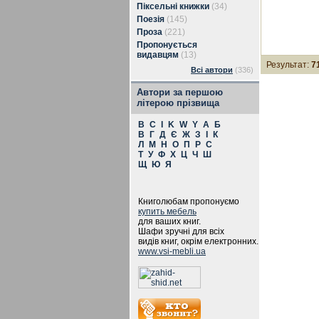
Піксельні книжки
(34)
Поезія
(145)
Проза
(221)
Пропонується
видавцям
(13)
Результат:
7
Всі автори
(336)
Автори за першою
літерою прізвища
B
C
I
K
W
Y
А
Б
В
Г
Д
Є
Ж
З
І
К
Л
М
Н
О
П
Р
С
Т
У
Ф
Х
Ц
Ч
Ш
Щ
Ю
Я
Книголюбам пропонуємо
купить мебель
для ваших книг.
Шафи зручні для всіх
видів книг, окрім електронних.
www.vsi-mebli.ua