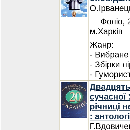
О.Ірванец
— Фоліо, 
м.Харків
Жанр:
- Вибране 
- Збірки л
- Гуморис
Двадцять
сучасної 
річниці н
: антолог
Г.Вдовиче