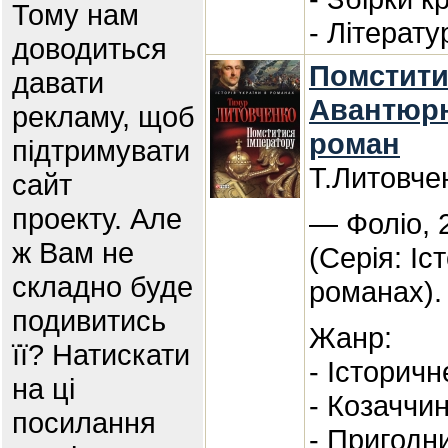
Тому нам
- Літерату
доводиться
Помстити
давати
Авантюрн
рекламу, щоб
роман
підтримувати
Т.Литовче
сайт
проекту. Але
— Фоліо, 
ж Вам не
(Серія: Іс
складно буде
романах).
подивитись
Жанр:
її? Натискати
- Історичн
на ці
- Козаччи
посилання
- Пригодн