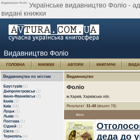
Видавництво Фоліо.
Українське видавництво Фоліо - адр
видані книжки
Видавництво Фоліо
ГОЛОВНА
КНИЖКИ
АВТОРИ
КНИГАРНІ
ВИДА
Видавництва по містам
Видавництво
Фоліо
Брустурів
(1)
Дніпропетровськ
(1)
Івано-Франківськ
(2)
м.Харків, Харківська обл.
Канів
(1)
Результат:
31-40
(всього 78)
Київ
(24)
Луцьк
(1)
Фото
Львів
(9)
Полтава
(1)
Отголосо
Сідней
(1)
Сіетл
(1)
деда до 
Тернопіль
(4)