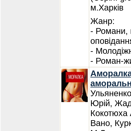
м.Харків
Жанр:
- Романи,
оповіданн
- Молодіж
- Роман-ж
Аморалка 
аморальн
Ульяненко
Юрій, Жад
Кокотюха 
Вано, Кур