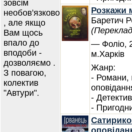
зовсім
Розкажи м
необов’язково
Баретич Р
, але якщо
(Переклад
Вам щось
впало до
— Фоліо, 
вподоби -
м.Харків
дозволяємо .
Жанр:
З повагою,
- Романи,
колектив
оповіданн
"Автури".
- Детекти
- Пригодн
Сатирикон
оповіданн