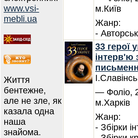
www.vsi-
м.Київ
mebli.ua
Жанр:
- Авторсь
33 герої у
інтерв'ю 
письмен
І.Славінс
Життя
бентежне,
— Фоліо, 
але не зле, як
м.Харків
казала одна
Жанр:
наша
- Збірки і
знайома.
- Збірки к