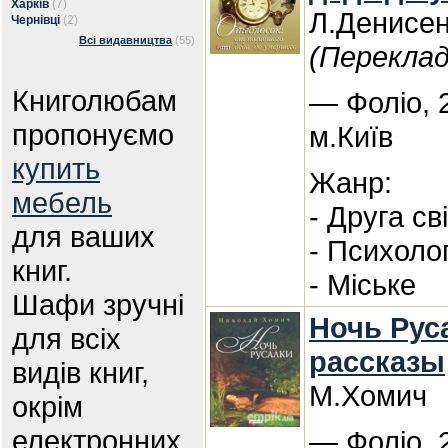
Харків
(7)
Л.Денисе
Чернівці
(2)
Всі видавництва
(55)
(Переклад
Книголюбам
— Фоліо, 
пропонуємо
м.Київ
купить
Жанр:
мебель
- Друга св
для ваших
- Психоло
книг.
- Міське
Шафи зручні
Ночь Рус
для всіх
рассказы
видів книг,
М.Хомич
окрім
електронних.
— Фоліо, 