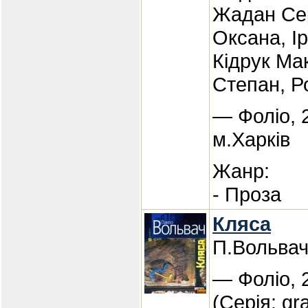
Жадан Сер
Оксана, І
Кідрук Ма
Степан, Р
— Фоліо, 
м.Харків
Жанр:
- Проза
Кляса
П.Вольва
— Фоліо, 
(Серія: gra