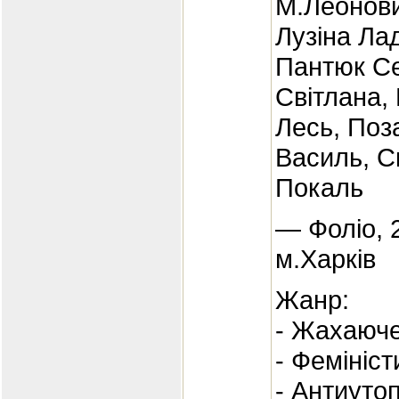
М.Леонови
Лузіна Ла
Пантюк Се
Світлана,
Лесь, Поз
Василь, С
Покаль
— Фоліо, 
м.Харків
Жанр:
- Жахаюч
- Фемініс
- Антиуто