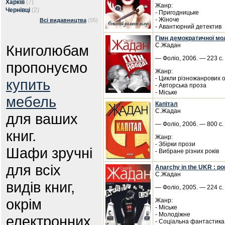
Харків
(7)
Жанр:
Чернівці
(2)
- Пригодницьке
- Жіноче
Всі видавництва
(55)
- Авантюрний детектив
Гімн демократичної мол
С.Жадан
Книголюбам
— Фоліо, 2006. — 223 с. 
пропонуємо
Жанр:
- Цикли різножанрових 
купить
- Авторська проза
- Міське
мебель
Капітал
С.Жадан
для ваших
— Фоліо, 2006. — 800 с.
книг.
Жанр:
- Збірки прози
Шафи зручні
- Вибране різних років
для всіх
Anarchy in the UKR : р
С.Жадан
видів книг,
— Фоліо, 2005. — 224 с. 
окрім
Жанр:
- Міське
- Молодіжне
електронних.
- Соціальна фантастика