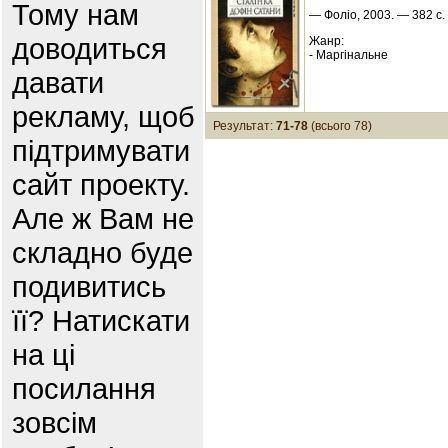
Тому нам
— Фоліо, 2003. — 382 с.
доводиться
Жанр:
- Маргінальне
давати
рекламу, щоб
Результат:
71-78
(всього 78)
підтримувати
сайт проекту.
Але ж Вам не
складно буде
подивитись
її? Натискати
на ці
посилання
зовсім