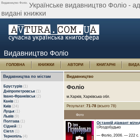
Видавництво Фоліо.
Українське видавництво Фоліо - адр
видані книжки
Видавництво Фоліо
ГОЛОВНА
КНИЖКИ
АВТОРИ
КНИГАРНІ
ВИДА
Видавництва по містам
Видавництво
Фоліо
Брустурів
(1)
Дніпропетровськ
(1)
Івано-Франківськ
(2)
м.Харків, Харківська обл.
Канів
(1)
Результат:
71-78
(всього 78)
Київ
(24)
Луцьк
(1)
Фото
Львів
(9)
Полтава
(1)
Останній діамант мілед
Сідней
(1)
І.Роздобудько
Сіетл
(1)
— Фоліо, 2006. — 222 с.
Тернопіль
(4)