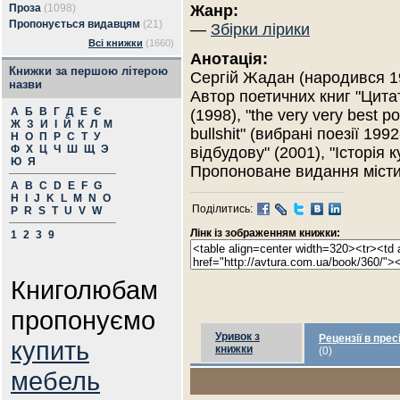
Проза
(1098)
Жанр:
Пропонується видавцям
(21)
—
Збірки лірики
Всі книжки
(1660)
Анотація:
Книжки за першою літерою
Сергій Жадан (народився 19
назви
Автор поетичних книг "Цитат
А
Б
В
Г
Д
Е
Є
(1998), "the very very best po
Ж
З
И
І
Й
К
Л
М
bullshit" (вибрані поезії 199
Н
О
П
Р
С
Т
У
Ф
Х
Ц
Ч
Ш
Щ
Э
відбудову" (2001), "Історія 
Ю
Я
Пропоноване видання місти
A
B
C
D
E
F
G
H
I
J
K
L
M
N
O
Поділитись:
P
R
S
T
U
V
W
Лінк із зображенням книжки:
1
2
3
9
Книголюбам
пропонуємо
Уривок з
Рецензії в прес
купить
книжки
(0)
мебель