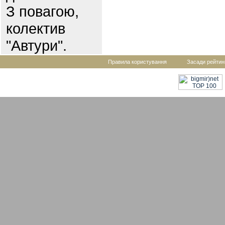
З повагою,
колектив
"Автури".
Правила користування
Засади рейтин