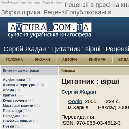
Сергій Жадан : Цитатник : вірші : Рецензії в пресі.
Рецензії в пресі на к
Збірки лірики. Рецензії опубліковані в
Сергій Жадан : Цитатник : вірші : Рецензі
ГОЛОВНА
КНИЖКИ
АВТОРИ
КНИГАРНІ
ВИДА
Книжки за жанрами
Книжка
Цитатник : вірші
Аудіокнижки
(11)
Дитяча література
(215)
Драма
(18)
Сергій Жадан
Критика
(62)
Культурологія
(47)
—
Фоліо
, 2005. — 224 с.
Мистецькі книжки
(11)
— м.Харків. — Наклад 2000
Переклади
(116)
Періодика
(149)
Перевидання.
Піксельні книжки
(56)
ISBN: 978-966-03-4612-3
Поезія
(517)