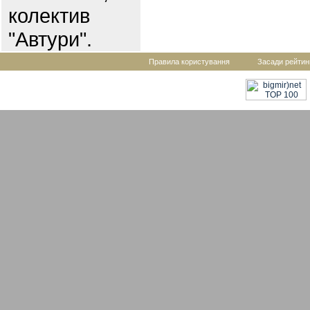
колектив
"Автури".
Правила користування
Засади рейтин