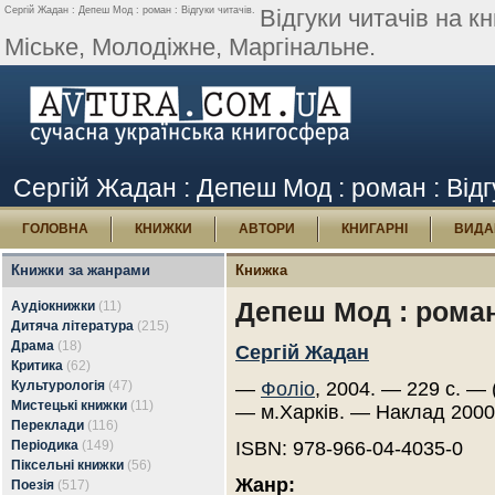
Сергій Жадан : Депеш Мод : роман : Відгуки читачів.
Відгуки читачів на 
Міське, Молодіжне, Маргінальне.
Сергій Жадан : Депеш Мод : роман : Відг
ГОЛОВНА
КНИЖКИ
АВТОРИ
КНИГАРНІ
ВИДА
Книжки за жанрами
Книжка
Депеш Мод : рома
Аудіокнижки
(11)
Дитяча література
(215)
Драма
(18)
Сергій Жадан
Критика
(62)
Культурологія
(47)
—
Фоліо
, 2004. — 229 с. — 
Мистецькі книжки
(11)
— м.Харків. — Наклад 2000
Переклади
(116)
Періодика
(149)
ISBN: 978-966-04-4035-0
Піксельні книжки
(56)
Жанр:
Поезія
(517)