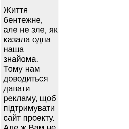
Життя
бентежне,
але не зле, як
казала одна
наша
знайома.
Тому нам
доводиться
давати
рекламу, щоб
підтримувати
сайт проекту.
Але ж Вам не