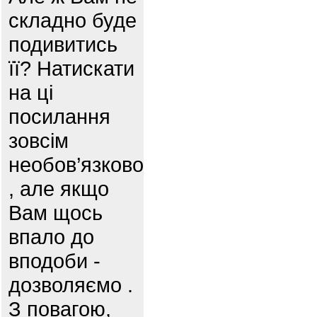
складно буде
подивитись
її? Натискати
на ці
посилання
зовсім
необов’язково
, але якщо
Вам щось
впало до
вподоби -
дозволяємо .
З повагою,