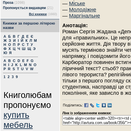
Проза
(1098)
—
Міське
Пропонується видавцям
(21)
—
Молодіжне
Всі книжки
(1660)
—
Маргінальне
Книжки за першою літерою
Анотація:
назви
Роман Сергія Жадана «Депе
А
Б
В
Г
Д
Е
Є
для «правильних». Це непри
Ж
З
И
І
Й
К
Л
М
серйозне життя. Дія твору в
Н
О
П
Р
С
Т
У
Ф
Х
Ц
Ч
Ш
Щ
Э
мусять терміново знайти че
Ю
Я
напрямку, і повідомити його
A
B
C
D
E
F
G
Карбюратор повинен встиг
H
I
J
K
L
M
N
O
ліричний текст? стьоб? пра
P
R
S
T
U
V
W
лівого терориста? релігій
1
2
3
9
тільки з першого погляду с
студентика, насправді це ст
Книголюбам
покоління, яке зависло в ж
пропонуємо
Поділитись:
купить
Лінк із зображенням книжки:
мебель