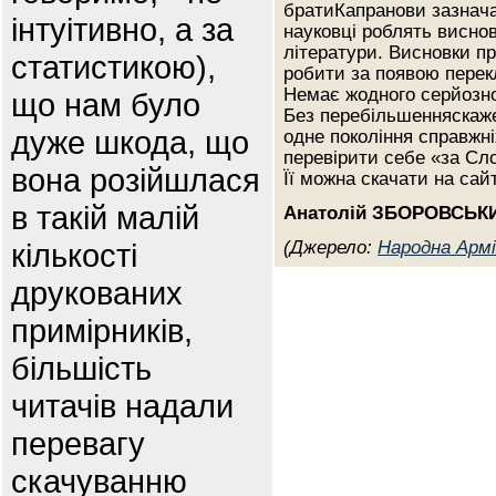
братиКапранови зазнача
інтуітивно, а за
науковці роблять виснов
літератури. Висновки п
статистикою),
робити за появою перек
Немає жодного серйозно
що нам було
Без перебільшенняскаж
дуже шкода, що
одне покоління справжніх
перевірити себе «за Сло
вона розійшлася
Її можна скачати на сай
в такій малій
Анатолій ЗБОРОВСЬК
кількості
(Джерело:
Народна Армі
друкованих
примірників,
більшість
читачів надали
перевагу
скачуванню