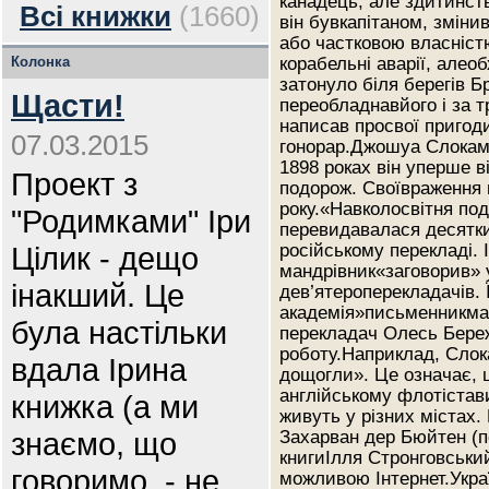
канадець, але здитинств
Всі книжки
(1660)
він бувкапітаном, змін
або частковою власніст
Колонка
корабельні аварії, алео
затонуло біля берегів Б
Щасти!
переобладнавйого і за 
написав просвої пригоди
07.03.2015
гонорар.Джошуа Слокам 
1898 роках він уперше в
Проект з
подорож. Своївраження в
року.«Навколосвітня по
"Родимками" Іри
перевидавалася десятки 
Цілик - дещо
російському перекладі. 
мандрівник«заговорив»
інакший. Це
дев’ятероперекладачів. 
академія»письменникмари
була настільки
перекладач Олесь Бере
роботу.Наприклад, Слок
вдала Ірина
дощогли». Це означає, 
англійському флотістав
книжка (а ми
живуть у різних містах.
знаємо, що
Захарван дер Бюйтен (п
книгиІлля Стронговськи
говоримо, - не
можливою Інтернет.Укра