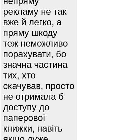
непряму
рекламу не так
вже й легко, а
пряму шкоду
теж неможливо
порахувати, бо
значна частина
тих, хто
скачував, просто
не отримала б
доступу до
паперової
книжки, навіть
якщо дуже