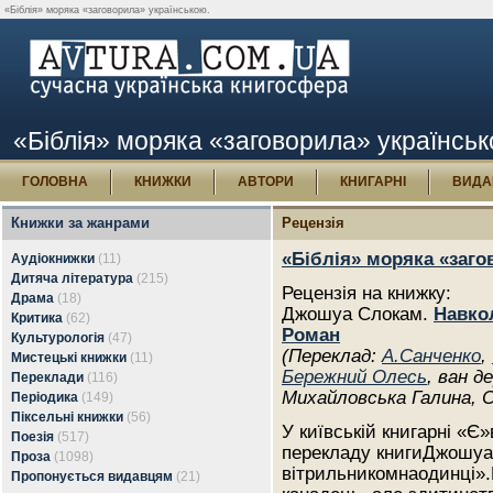
«Біблія» моряка «заговорила» українською.
«Біблія» моряка «заговорила» українсь
ГОЛОВНА
КНИЖКИ
АВТОРИ
КНИГАРНІ
ВИДА
Книжки за жанрами
Рецензія
«Біблія» моряка «заго
Аудіокнижки
(11)
Дитяча література
(215)
Рецензія на книжку:
Драма
(18)
Джошуа Слокам.
Навко
Критика
(62)
Роман
Культурологія
(47)
(Переклад:
А.Санченко
,
Мистецькі книжки
(11)
Бережний Олесь
, ван д
Переклади
(116)
Михайловська Галина, С
Періодика
(149)
Піксельні книжки
(56)
У київській книгарні «Є
Поезія
(517)
перекладу книгиДжошуа
Проза
(1098)
вітрильникомнаодинці».
Пропонується видавцям
(21)