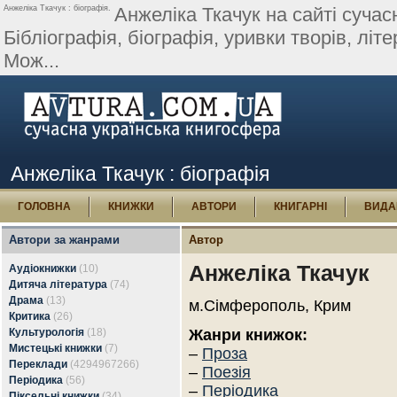
Анжелiка Ткачук : біографія.
Анжелiка Ткачук на сайті сучасн
Бібліографія, біографія, уривки творів, літер
Мож...
Анжелiка Ткачук : біографія
ГОЛОВНА
КНИЖКИ
АВТОРИ
КНИГАРНІ
ВИДА
Автори за жанрами
Автор
Анжелiка Ткачук
Аудіокнижки
(10)
Дитяча література
(74)
Драма
(13)
м.Сімферополь, Крим
Критика
(26)
Культурологія
(18)
Жанри книжок:
Мистецькі книжки
(7)
–
Проза
Переклади
(4294967266)
–
Поезія
Періодика
(56)
–
Періодика
Піксельні книжки
(34)