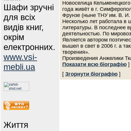
Новоселица Кельменецкого 
Шафи зручні
года живёт в г. Симферопол
для всіх
Фрунзе (ныне ТНУ им. В. И.
Несколько лет работала в 
видів книг,
литературы. В последнее в
деятельностью. По мирово
окрім
Является автором поэтичес
електронних.
вышел в свет в 2006 г. а т
творения».
www.vsi-
Произведения Анжелики Тк
Показати всю біографію
]
mebli.ua
[
Згорнути біографію
]
Життя