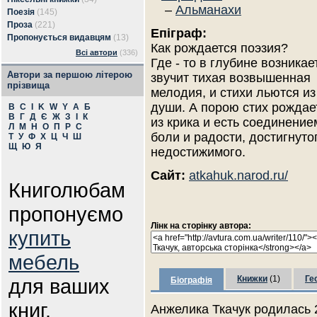
–
Альманахи
Поезія
(145)
Проза
(221)
Епіграф:
Пропонується видавцям
(13)
Как рождается поэзия?
Всі автори
(336)
Где - то в глубине возникае
Автори за першою літерою
звучит тихая возвышенная
прізвища
мелодия, и стихи льются из
души. А порою стих рождае
B
C
I
K
W
Y
А
Б
В
Г
Д
Є
Ж
З
І
К
из крика и есть соединение
Л
М
Н
О
П
Р
С
боли и радости, достигнуто
Т
У
Ф
Х
Ц
Ч
Ш
Щ
Ю
Я
недостижимого.
Сайт:
atkahuk.narod.ru/
Книголюбам
пропонуємо
Лінк на сторінку автора:
купить
мебель
Книжки
(1)
Ге
для ваших
Біографія
книг.
Анжелика Ткачук родилась 2