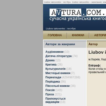
Liubov iakovenko : гестбук.
Liubov iakovenko - запитання, ком
Liubov iakovenko : гестбук
ГОЛОВНА
КНИЖКИ
АВТОР
Автори за жанрами
Автор
Liubov 
Аудіокнижки
(10)
Дитяча література
(74)
м.Харків, Хар
Драма
(13)
Критика
(26)
Епіграф:
Культурологія
(18)
Коли стоїш н
правильний 
Мистецькі книжки
(7)
Переклади
(4294967266)
Періодика
(56)
Піксельні книжки
(34)
Поезія
(145)
Проза
(221)
Пропонується
видавцям
(13)