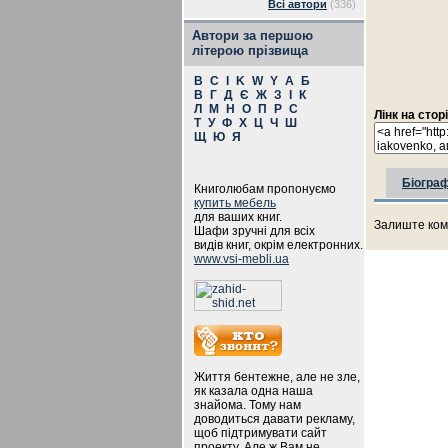
Всі автори
(336)
Автори за першою
літерою прізвища
B
C
I
K
W
Y
А
Б
В
Г
Д
Є
Ж
З
І
К
Л
М
Н
О
П
Р
С
Лінк на стор
Т
У
Ф
Х
Ц
Ч
Ш
Щ
Ю
Я
Біограф
Книголюбам пропонуємо
купить мебель
для ваших книг.
Залиште ком
Шафи зручні для всіх
видів книг, окрім електронних.
www.vsi-mebli.ua
Життя бентежне, але не зле,
як казала одна наша
знайома. Тому нам
доводиться давати рекламу,
щоб підтримувати сайт
проекту. Але ж Вам не