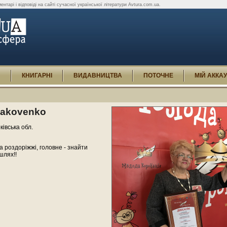
ентарі і відповіді на сайті сучасної української літератури Avtura.com.ua.
И
КНИГАРНІ
ВИДАВНИЦТВА
ПОТОЧНЕ
МІЙ АККА
iakovenko
ківська обл.
а роздоріжжі, головне - знайти
шлях!!