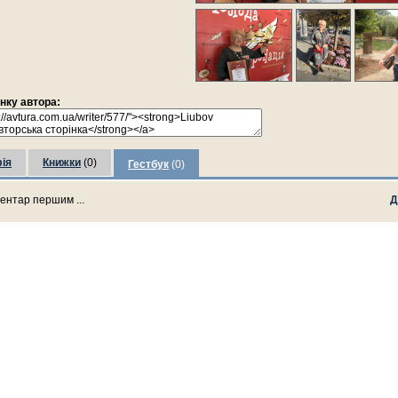
інку автора:
ія
Книжки
(0)
Гестбук
(0)
ентар першим ...
Д