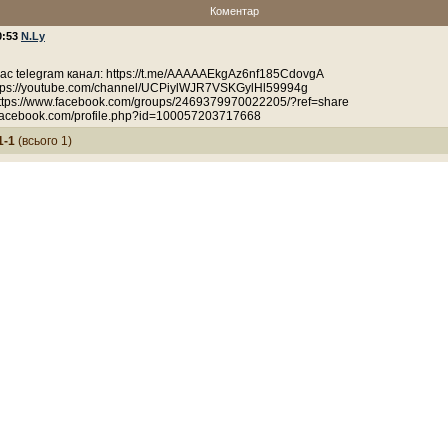
Коментар
0:53
N.Ly
с telegram канал: https://t.me/AAAAAEkgAz6nf185CdovgA
tps://youtube.com/channel/UCPiylWJR7VSKGylHl59994g
ttps://www.facebook.com/groups/2469379970022205/?ref=share
.facebook.com/profile.php?id=100057203717668
1-1
(всього 1)