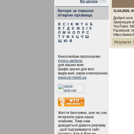
Всі автори
(336)
Автори за першою
11.03.2025, 0
літерою прізвища
Доброї ночі
Запрошую ва
B
C
I
K
W
Y
А
Б
YouTube: ht
В
Г
Д
Є
Ж
З
І
К
Facebook: h
Л
М
Н
О
П
Р
С
https://www
Т
У
Ф
Х
Ц
Ч
Ш
Щ
Ю
Я
Результат:
Книголюбам пропонуємо
купить мебель
для ваших книг.
Шафи зручні для всіх
видів книг, окрім електронних.
www.vsi-mebli.ua
Життя бентежне, але не зле,
як казала одна наша
знайома. Тому нам
доводиться давати рекламу
, щоб підтримувати сайт
проекту. Але ж Вам не