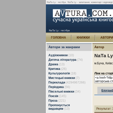
NaTa Ly : гестбук.
NaTa Ly - запитання, коментарі і відповід
NaTa Ly : гестбук
ГОЛОВНА
КНИЖКИ
АВТОР
Автори за жанрами
Автор
NaTa Ly
Аудіокнижки
(10)
Дитяча література
(74)
м.Буча, Київс
Драма
(13)
Критика
(26)
Культурологія
(18)
Лінк на стор
Мистецькі книжки
(7)
Переклади
(4294967266)
Періодика
(56)
Біограф
Піксельні книжки
(34)
Поезія
(145)
Проза
(221)
Пропонується
видавцям
(13)
Результат: