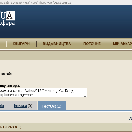
і на сайті сучасної української літератури Avtura.com.ua.
И
КНИГАРНІ
ВИДАВНИЦТВА
ПОТОЧНЕ
МІЙ АККА
ька обл.
інку автора:
ія
Книжки
(0)
Гестбук
(1)
Д
1-1
(всього 1)