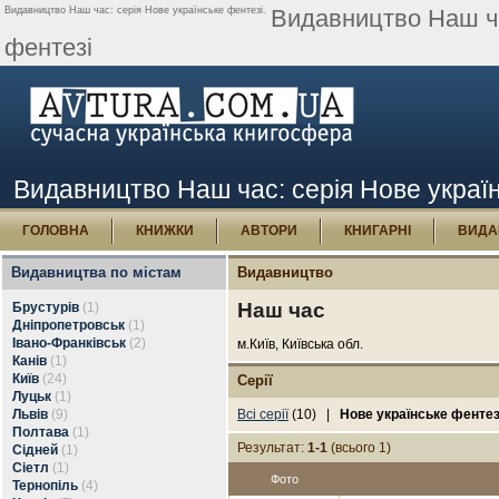
Видавництво Наш час: серія Нове українське фентезі.
Видавництво Наш час
фентезі
Видавництво Наш час: серія Нове украї
ГОЛОВНА
КНИЖКИ
АВТОРИ
КНИГАРНІ
ВИДА
Видавництва по містам
Видавництво
Наш час
Брустурів
(1)
Дніпропетровськ
(1)
Івано-Франківськ
(2)
м.Київ, Київська обл.
Канів
(1)
Київ
(24)
Серії
Луцьк
(1)
Львів
(9)
Всі серії
(10) |
Нове українське фентез
Полтава
(1)
Результат:
1-1
(всього 1)
Сідней
(1)
Сіетл
(1)
Фото
Тернопіль
(4)