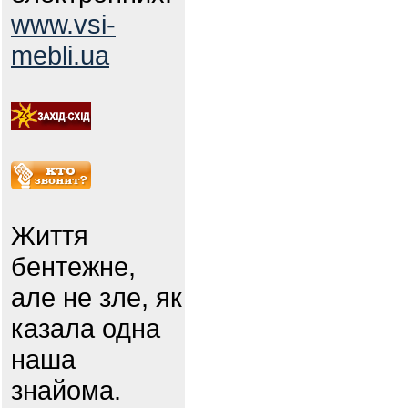
www.vsi-
mebli.ua
Життя
бентежне,
але не зле, як
казала одна
наша
знайома.