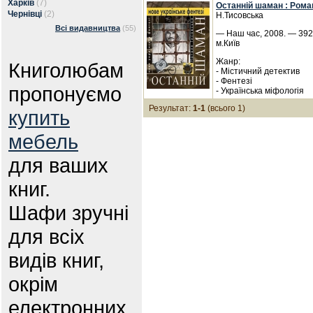
Харків
(7)
Останній шаман : Рома
Чернівці
(2)
Н.Тисовська
Всі видавництва
(55)
— Наш час, 2008. — 392 
м.Київ
Жанр:
Книголюбам
- Містичний детектив
- Фентезі
пропонуємо
- Українська міфологія
Результат:
1-1
(всього 1)
купить
мебель
для ваших
книг.
Шафи зручні
для всіх
видів книг,
окрім
електронних.