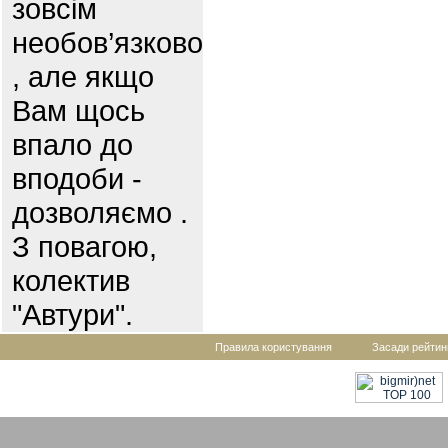
зовсім
необов’язково
, але якщо
Вам щось
впало до
вподоби -
дозволяємо .
З повагою,
колектив
"Автури".
Правила користування
Засади рейтин