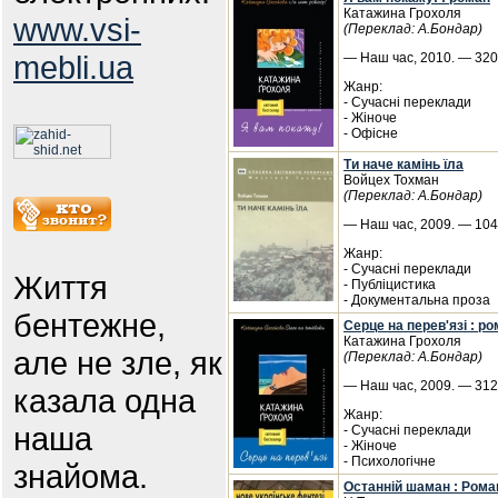
Катажина Грохоля
www.vsi-
(Переклад: А.Бондар)
mebli.ua
— Наш час, 2010. — 320 
Жанр:
- Сучасні переклади
- Жіноче
- Офісне
Ти наче камінь їла
Войцех Тохман
(Переклад: А.Бондар)
— Наш час, 2009. — 104 
Жанр:
- Сучасні переклади
Життя
- Публіцистика
- Документальна проза
бентежне,
Серце на перев'язі : р
Катажина Грохоля
але не зле, як
(Переклад: А.Бондар)
— Наш час, 2009. — 312 
казала одна
Жанр:
наша
- Сучасні переклади
- Жіноче
- Психологічне
знайома.
Останній шаман : Рома