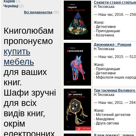
Харків
(7)
Секрети старої стрільн
Чернівці
(2)
Н.Тисовська
Всі видавництва
(55)
— Наш час, 2016. — 256 
Жанр:
- Детективне
Книголюбам
- Пригодницьке
- Козаччина
пропонуємо
Двокнижжя : Романи
купить
Н.Тисовська
— Наш час, 2015. — 512 
мебель
Жанр:
для ваших
- Пригодницьке
- Детективне
- Міфологія інших народ
книг.
Шафи зручні
Три таємниці Великого 
Н.Тисовська
для всіх
— Наш час, 2011. — 264 
видів книг,
Жанр:
- Містичний детектив
- Мандрівне
окрім
- Друга світова
електронних.
Я вам покажу! : роман