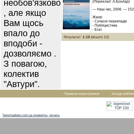
необов’язково
(Переклад: А.Бондар)
— Наш час, 2006. — 152 
, але якщо
Жанр:
Вам щось
- Сучасні переклади
- Публіцистика
- Есеї
впало до
Результат:
1-10
(всього 10)
вподоби -
дозволяємо .
З повагою,
колектив
"Автури".
Правила користування
Засади рейтин
Типография.com.ua конверты, печать