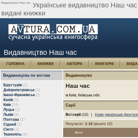
Видавництво Наш час.
Українське видавництво Наш час -
видані книжки
Видавництво Наш час
ГОЛОВНА
КНИЖКИ
АВТОРИ
КНИГАРНІ
ВИДА
Видавництва по містам
Видавництво
Наш час
Брустурів
(1)
Дніпропетровськ
(1)
Івано-Франківськ
(2)
м.Київ, Київська обл.
Канів
(1)
Київ
(24)
Серії
Луцьк
(1)
Львів
(9)
Всі серії
(10) |
Нове українське фентезі
Полтава
(1)
Результат:
1-10
(всього 10)
Сідней
(1)
Сіетл
(1)
Фото
Тернопіль
(4)