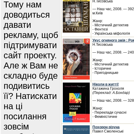
Н.Тисовська
Тому нам
— Наш час, 2008. — 392 
доводиться
м.Київ
Жанр:
давати
- Містичний детектив
- Фентезі
рекламу, щоб
- Українська міфологія
Укус огняного змія : Р
підтримувати
Н.Тисовська
сайт проекту.
— Наш час, 2008. — 240 
Жанр:
Але ж Вам не
- Містичний детектив
- Історичне
складно буде
- Пригодницьке
подивитись
Ніколи в житті!
Катажина Грохоля
(Переклад: А.Бондар)
її? Натискати
— Наш час, 2008. — 328 
на ці
Жанр:
- Переклади сучасні
посилання
- Феміністичне
зовсім
Похорон різуна
Павел Смоленські