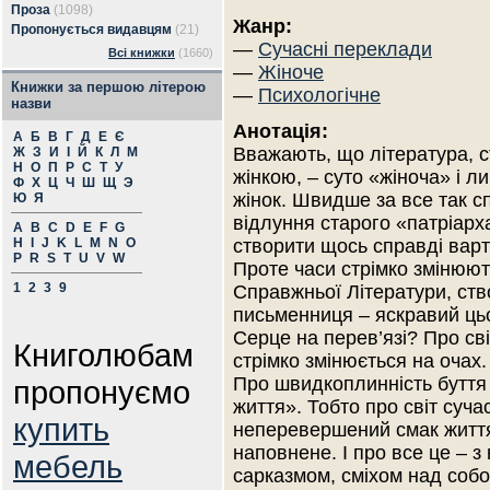
Проза
(1098)
Жанр:
Пропонується видавцям
(21)
—
Сучасні переклади
Всі книжки
(1660)
—
Жіноче
Книжки за першою літерою
—
Психологічне
назви
Анотація:
А
Б
В
Г
Д
Е
Є
Вважають, що література, 
Ж
З
И
І
Й
К
Л
М
Н
О
П
Р
С
Т
У
жінкою, – суто «жіноча» і л
Ф
Х
Ц
Ч
Ш
Щ
Э
жінок. Швидше за все так с
Ю
Я
відлуння старого «патріарха
A
B
C
D
E
F
G
H
I
J
K
L
M
N
O
створити щось справді варті
P
R
S
T
U
V
W
Проте часи стрімко змінюют
1
2
3
9
Справжньої Літератури, ств
письменниця – яскравий ць
Серце на перев’язі? Про св
Книголюбам
стрімко змінюється на очах
Про швидкоплинність буття 
пропонуємо
життя». Тобто про світ суч
купить
неперевершений смак життя,
наповнене. І про все це – 
мебель
сарказмом, сміхом над собо