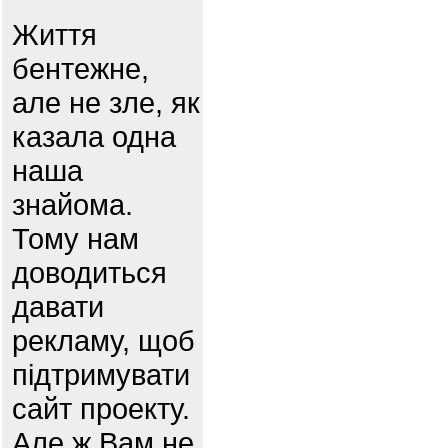
Життя
бентежне,
але не зле, як
казала одна
наша
знайома.
Тому нам
доводиться
давати
рекламу, щоб
підтримувати
сайт проекту.
Але ж Вам не