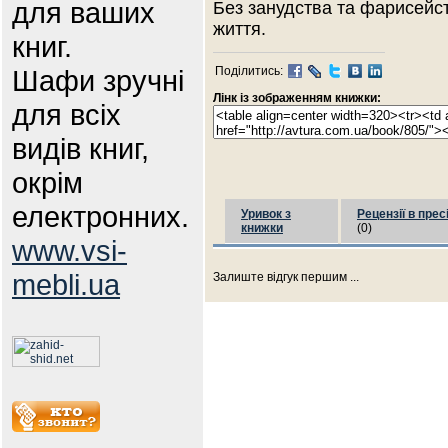
для ваших
Без занудства та фарисейс
життя.
книг.
Шафи зручні
Поділитись:
Лінк із зображенням книжки:
для всіх
видів книг,
окрім
електронних.
Уривок з
Рецензії в прес
книжки
(0)
www.vsi-
mebli.ua
Залиште відгук першим ...