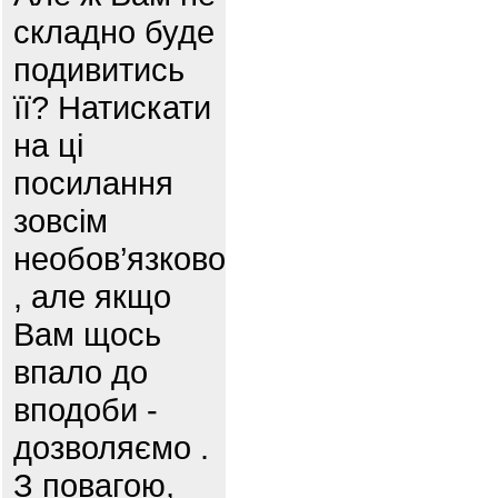
складно буде
подивитись
її? Натискати
на ці
посилання
зовсім
необов’язково
, але якщо
Вам щось
впало до
вподоби -
дозволяємо .
З повагою,