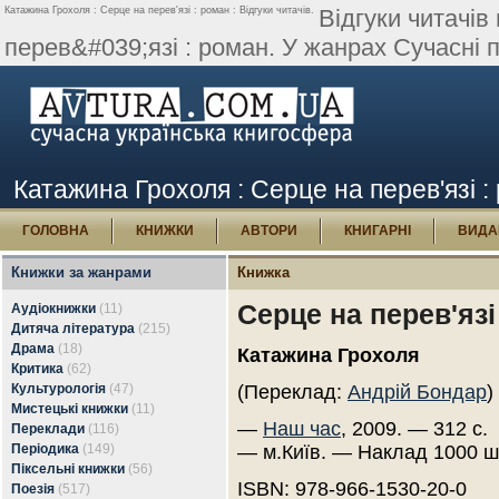
Катажина Грохоля : Серце на перев'язі : роман : Відгуки читачів.
Відгуки читачів
перев&#039;язі : роман. У жанрах Сучасні 
Катажина Грохоля : Серце на перев'язі : 
ГОЛОВНА
КНИЖКИ
АВТОРИ
КНИГАРНІ
ВИДА
Книжки за жанрами
Книжка
Серце на перев'язі
Аудіокнижки
(11)
Дитяча література
(215)
Драма
(18)
Катажина Грохоля
Критика
(62)
Культурологія
(47)
(Переклад:
Андрій Бондар
)
Мистецькі книжки
(11)
—
Наш час
, 2009. — 312 с.
Переклади
(116)
Періодика
(149)
— м.Київ. — Наклад 1000 ш
Піксельні книжки
(56)
ISBN: 978-966-1530-20-0
Поезія
(517)