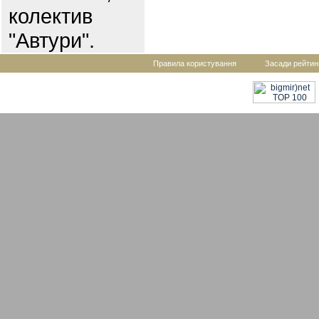
колектив
"Автури".
Правила користування
Засади рейтин