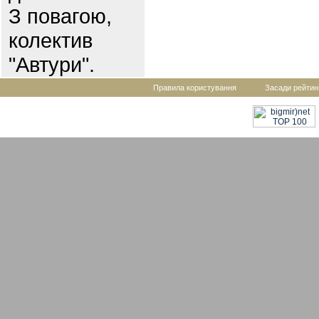
З повагою,
колектив
"Автури".
Правила користування
Засади рейтин