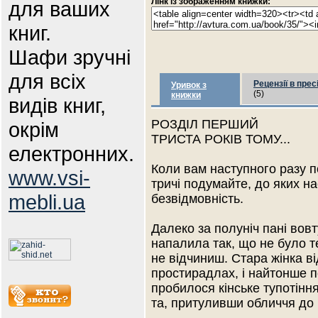
Лінк із зображенням книжки:
для ваших
книг.
Шафи зручні
для всіх
Рецензії в прес
Уривок з
(5)
книжки
видів книг,
РОЗДІЛ ПЕРШИЙ
окрім
ТРИСТА РОКІВ ТОМУ...
електронних.
Коли вам наступного разу п
www.vsi-
тричі подумайте, до яких н
mebli.ua
безвідмовність.
Далеко за полуніч пані вовт
напалила так, що не було те
не відчиниш. Стара жінка в
простирадлах, і найтонше п
пробилося кінське тупотінн
та, притуливши обличчя до 