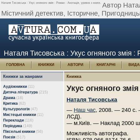
Наталя Тисовська : Укус огняного змія : Роман : Анотація, уривок з книги.
Автор Натал
Містичний детектив, Історичне, Пригодницьк
Наталя Тисовська : Укус огняного змія : 
ГОЛОВНА
КНИЖКИ
АВТОРИ
КНИГАРНІ
ВИДА
Книжки за жанрами
Книжка
Укус огняного змія
Аудіокнижки
(11)
Дитяча література
(215)
Драма
(18)
Наталя Тисовська
Критика
(62)
Культурологія
(47)
—
Наш час
, 2008. — 240 с.
Мистецькі книжки
(11)
ЛСД).
Переклади
(116)
— м.Київ. — Наклад 2000 ш
Періодика
(149)
Піксельні книжки
(56)
Можливість автографа.
Поезія
(517)