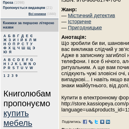
ISBN: 978-966-8174-76-6
Проза
(1098)
Пропонується видавцям
(21)
Жанр:
Всі книжки
(1660)
—
Містичний детектив
—
Історичне
Книжки за першою літерою
—
Пригодницьке
назви
А
Б
В
Г
Д
Е
Є
Анотація:
Ж
З
И
І
Й
К
Л
М
Що зробили би ви, шановний
Н
О
П
Р
С
Т
У
Ф
Х
Ц
Ч
Ш
Щ
Э
вас викликав слідчий у зв’
Ю
Я
Адже в записнику загиблої 
A
B
C
D
E
F
G
телефони. І все б нічого, а
H
I
J
K
L
M
N
O
ритуальним. А ще вам почи
P
R
S
T
U
V
W
слідкують чужі зловісні очі
1
2
3
9
випадкові... І навіть якщо 
знаки майбутнього, від долі
Книголюбам
Купити в електронному фор
пропонуємо
http://store.kassiopeya.com/
language=ua&products_id=1
купить
мебель
Поділитись: