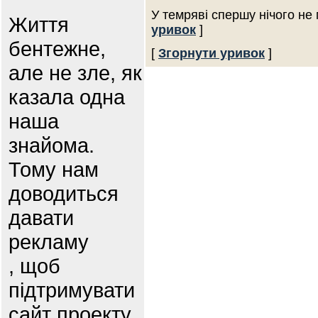
У темряві спершу нічого не 
Життя
уривок
]
бентежне,
[
Згорнути уривок
]
але не зле, як
казала одна
наша
знайома.
Тому нам
доводиться
давати
рекламу
, щоб
підтримувати
сайт проекту.