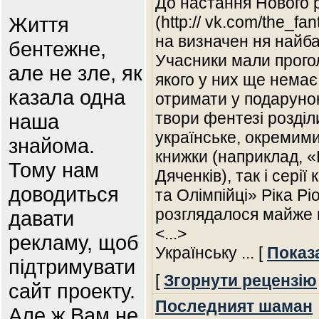
До настання Нового р
Життя
(http:// vk.com/the_f
на визначен ня найба
бентежне,
Учасники мали прогол
але не зле, як
якого у них ще немає
казала одна
отримати у подарунок
твори фентезі розділи
наша
українське, окремими
знайома.
книжки (наприклад, 
Тому нам
Дяченків), так і сері
доводиться
та Олімпійці» Ріка Рі
розглядалося майже п
давати
<...>
рекламу, щоб
Українську
... [
Показ
підтримувати
[
Згорнути рецензію
сайт проекту.
Последният шаман
Але ж Вам не