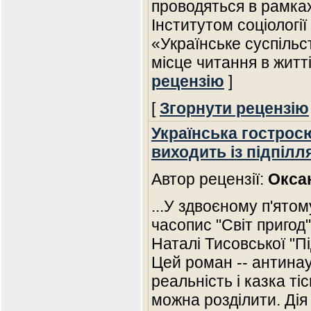
проводяться в рамках
Інститутом соціологі
«Українське суспільс
місце читання в житті
рецензію
]
[
Згорнути рецензію
Українська гострос
виходить із підпілл
Автор рецензії:
Окса
...У здвоєному п'ятом
часопис "Світ пригод
Наталі Тисовської "П
Цей роман -- антинау
реальність і казка ті
можна розділити. Дія