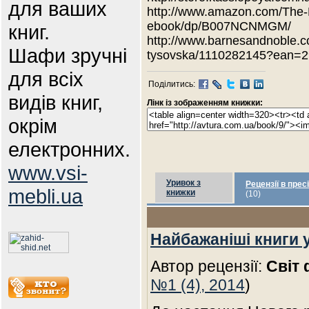
для ваших
http://www.amazon.com/The-
ebook/dp/B007NCNMGM/
книг.
http://www.barnesandnoble.c
Шафи зручні
tysovska/1110282145?ean=
для всіх
Поділитись:
видів книг,
Лінк із зображенням книжки:
окрім
електронних.
www.vsi-
Уривок з
Рецензії в пресі
mebli.ua
книжки
(10)
Найбажаніші книги 
Автор рецензії:
Світ 
№1 (4), 2014
)