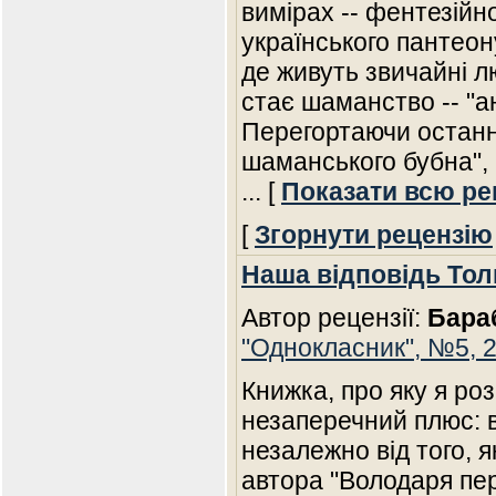
вимірах -- фентезійно
українського пантеон
де живуть звичайні л
стає шаманство -- "а
Перегортаючи останн
шаманського бубна", 
... [
Показати всю ре
[
Згорнути рецензію
Наша відповідь Тол
Автор рецензії:
Бара
"Однокласник", №5, 
Книжка, про яку я ро
незаперечний плюс: 
незалежно від того, 
автора "Володаря пер