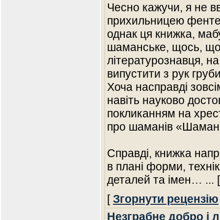
Чесно кажучи, я не 
прихильницею фентезі
однак ця книжка, мабу
шаманське, щось, що
літературознавця, на
випустити з рук груб
Хоча насправді зовсі
навіть науково досто
покликанням на хрест
про шаманів «Шаманіз
Справді, книжка напр
в плані форми, техні
деталей та імен…
... 
[
Згорнути рецензію
Незграбне добро і 