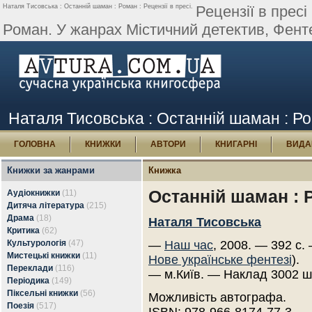
Наталя Тисовська : Останній шаман : Роман : Рецензії в пресі.
Рецензії в прес
Роман. У жанрах Містичний детектив, Фентез
Наталя Тисовська : Останній шаман : Ром
ГОЛОВНА
КНИЖКИ
АВТОРИ
КНИГАРНІ
ВИДА
Книжки за жанрами
Книжка
Останній шаман : 
Аудіокнижки
(11)
Дитяча література
(215)
Драма
(18)
Наталя Тисовська
Критика
(62)
Культурологія
(47)
—
Наш час
, 2008. — 392 с.
Мистецькі книжки
(11)
Нове українське фентезі
).
Переклади
(116)
— м.Київ. — Наклад 3002 ш
Періодика
(149)
Піксельні книжки
(56)
Можливість автографа.
Поезія
(517)