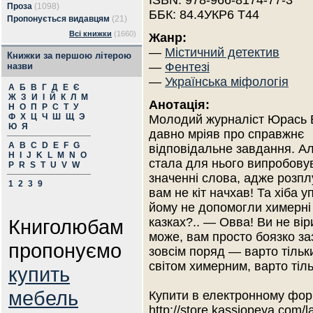
ISBN: 978-966-8174-77-3
Проза
(1098)
ББК: 84.4УКР6 Т44
Пропонується видавцям
(21)
Всі книжки
(1660)
Жанр:
—
Містичний детектив
Книжки за першою літерою
—
Фентезі
назви
—
Українська міфологія
А
Б
В
Г
Д
Е
Є
Ж
З
И
І
Й
К
Л
М
Анотація:
Н
О
П
Р
С
Т
У
Ф
Х
Ц
Ч
Ш
Щ
Э
Молодий журналіст Юрась 
Ю
Я
давно мріяв про справжнє
A
B
C
D
E
F
G
відповідальне завдання. Ал
H
I
J
K
L
M
N
O
стала для нього випробовув
P
R
S
T
U
V
W
значенні слова, адже розпл
1
2
3
9
вам не кіт начхав! Та хіба 
йому не допомогли химерні і
Книголюбам
казках?.. — Овва! Ви не віри
може, вам просто боязко за
пропонуємо
зовсім поряд — варто тільк
світом химерним, варто тіль
купить
мебель
Купити в електронному фор
http://store.kassiopeya.com/