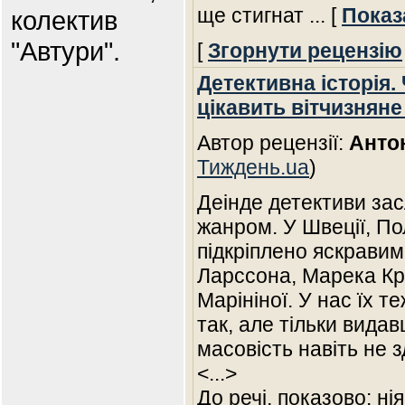
ще стигнат
... [
Показ
колектив
"Автури".
[
Згорнути рецензію
Детективна історія.
цікавить вітчизнян
Автор рецензії:
Анто
Тиждень.ua
)
Деінде детективи за
жанром. У Швеції, Пол
підкріплено яскравим
Ларссона, Марека Кр
Марініної. У нас їх 
так, але тільки видав
масовість навіть не 
<...>
До речі, показово: ні