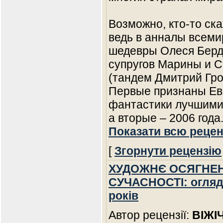
Возможно, кто-то ска
ведь в анналы всеми
шедевры Олеся Берд
супругов Марины и С
(тандем Дмитрий Гро
Первые признаны Ев
фантастики лучшими
а вторые – 2006 года
Показати всю рецен
[
Згорнути рецензію
ХУДОЖНЄ ОСЯГНЕНН
СУЧАСНОСТІ: огляд 
років
Автор рецензії:
ВІЖІ