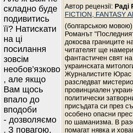
Автор рецензії:
Раді
складно буде
FICTION, FANTASY
подивитись
(болгарською мовою)
її? Натискати
Романът "Последния
на ці
докосва границите на
посилання
читателят ще намери
зовсім
фантастичен свят на
украинската митолог
необов’язково
Журналистите Юрас 
, але якщо
разследват мистерио
Вам щось
провинциален украин
политически затворни
впало до
присъдата си през съ
вподоби
особено опасни прес
- дозволяємо
по шаманизма. В раз
. З повагою,
помагат нявка и хов