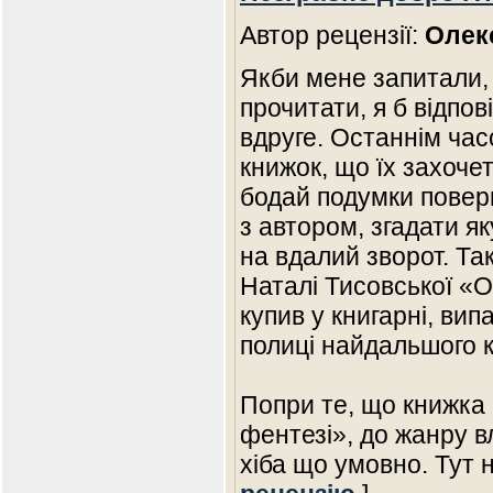
Автор рецензії:
Олек
Якби мене запитали, 
прочитати, я б відпові
вдруге. Останнім час
книжок, що їх захоче
бодай подумки повер
з автором, згадати я
на вдалий зворот. Та
Наталі Тисовської «О
купив у книгарні, ви
полиці найдальшого к
Попри те, що книжка 
фентезі», до жанру 
хіба що умовно. Тут