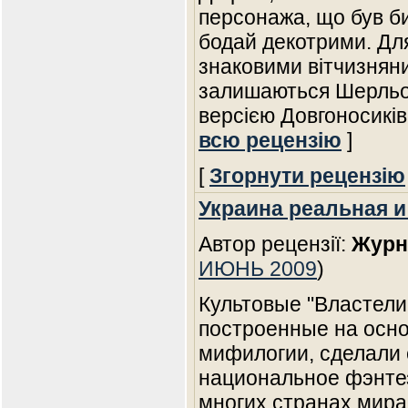
персонажа, що був би
бодай декотрими. Дл
знаковими вітчизняни
залишаються Шерльок
версією Довгоносиків
всю рецензію
]
[
Згорнути рецензію
Украина реальная 
Автор рецензії:
Журн
ИЮНЬ 2009
)
Культовые "Властелин
построенные на осно
мифилогии, сделали 
национальное фэнте
многих странах мира