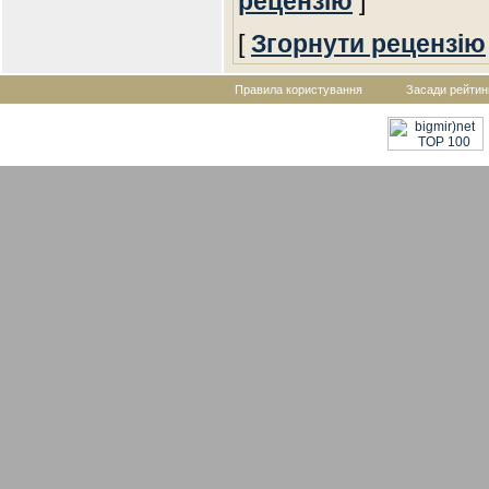
рецензію
]
[
Згорнути рецензію
Правила користування
Засади рейтин