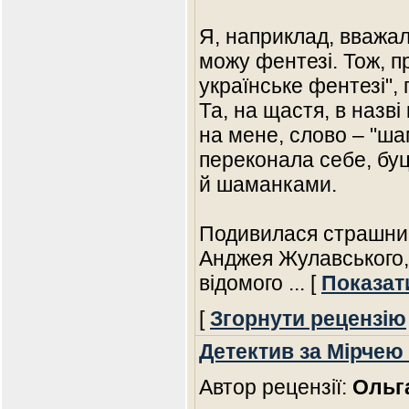
Я, наприклад, вважал
можу фентезі. Тож, 
українське фентезі", п
Та, на щастя, в назві
на мене, слово – "шам
переконала себе, бу
й шаманками.
Подивилася страшни
Анджея Жулавського, 
відомого
... [
Показат
[
Згорнути рецензію
Детектив за Мірчею
Автор рецензії:
Ольг