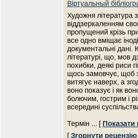
Віртуальный бібліогр
Художня література 
віддзеркаленням свого
пропущений крізь при
все одно вміщає іноді
документальні дані. 
літературі, що, мов дз
похибки, деякі риси г
щось замовчує, щоб 
витягує наверх, а зг
воно показує і як вон
болючим, гострим і р
всередині суспільств
Термін
... [
Показати 
[
Згорнути рецензію