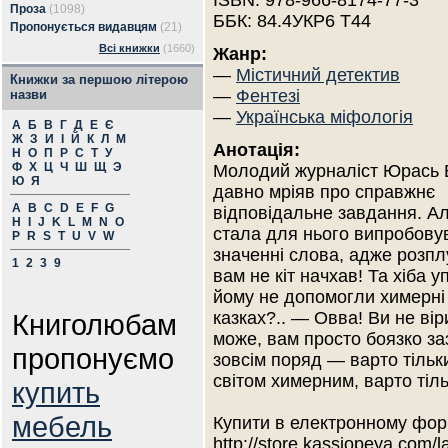
ISBN: 978-966-8174-77-3
Проза
(1098)
ББК: 84.4УКР6 Т44
Пропонується видавцям
(21)
Всі книжки
(1660)
Жанр:
—
Містичний детектив
Книжки за першою літерою
—
Фентезі
назви
—
Українська міфологія
А
Б
В
Г
Д
Е
Є
Ж
З
И
І
Й
К
Л
М
Анотація:
Н
О
П
Р
С
Т
У
Ф
Х
Ц
Ч
Ш
Щ
Э
Молодий журналіст Юрась 
Ю
Я
давно мріяв про справжнє
A
B
C
D
E
F
G
відповідальне завдання. Ал
H
I
J
K
L
M
N
O
стала для нього випробовув
P
R
S
T
U
V
W
значенні слова, адже розпл
1
2
3
9
вам не кіт начхав! Та хіба 
йому не допомогли химерні і
Книголюбам
казках?.. — Овва! Ви не віри
може, вам просто боязко за
пропонуємо
зовсім поряд — варто тільк
світом химерним, варто тіль
купить
мебель
Купити в електронному фор
http://store.kassiopeya.com/