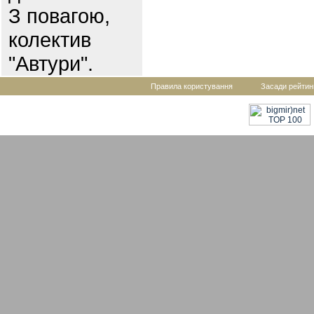
З повагою,
колектив
"Автури".
Правила користування
Засади рейтин