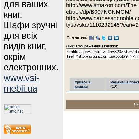
для ваших
http://www.amazon.com/The-
ebook/dp/B007NCNMGM/
книг.
http://www.barnesandnoble.c
Шафи зручні
tysovska/1110282145?ean=
для всіх
Поділитись:
видів книг,
Лінк із зображенням книжки:
окрім
електронних.
www.vsi-
Уривок з
Рецензії в пресі
mebli.ua
книжки
(10)
Не