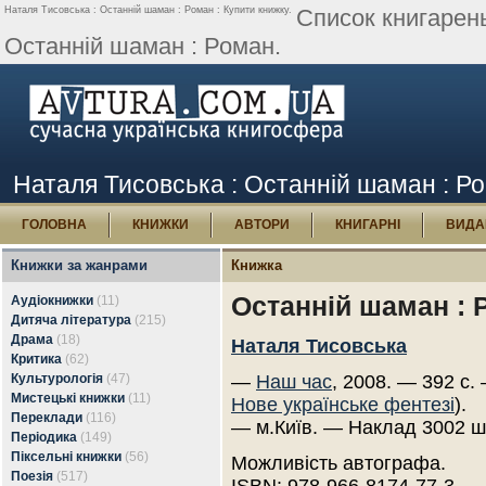
Наталя Тисовська : Останній шаман : Роман : Купити книжку.
Список книгарен
Останній шаман : Роман.
Наталя Тисовська : Останній шаман : Ро
ГОЛОВНА
КНИЖКИ
АВТОРИ
КНИГАРНІ
ВИДА
Книжки за жанрами
Книжка
Останній шаман : 
Аудіокнижки
(11)
Дитяча література
(215)
Драма
(18)
Наталя Тисовська
Критика
(62)
Культурологія
(47)
—
Наш час
, 2008. — 392 с.
Мистецькі книжки
(11)
Нове українське фентезі
).
Переклади
(116)
— м.Київ. — Наклад 3002 ш
Періодика
(149)
Піксельні книжки
(56)
Можливість автографа.
Поезія
(517)