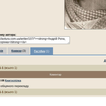
інку автора:
ія
Книжки
(3)
Гестбук
(1)
Д
1-1
(всього 1)
Коментар
2:08
Книгоспілка
 обіцяного перекладу.
1-1
(всього 1)