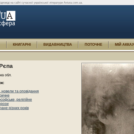
відповіді на сайті сучасної української літератури Avtura.com.ua.
И
КНИГАРНІ
ВИДАВНИЦТВА
ПОТОЧНЕ
МІЙ АККА
 Рєпа
ька обл.
ок:
 новели та оповідання
оричне
софське, релігійне
прози
ане різних років