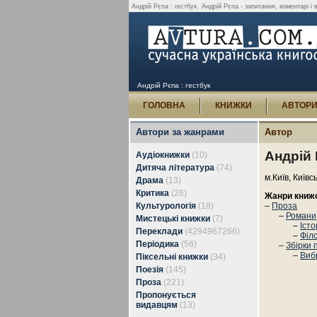
Андрій Рєпа : гестбук.
Андрій Рєпа - запитання, коментарі і 
Андрій Рєпа : гестбук
ГОЛОВНА
КНИЖКИ
АВТОР
Автори за жанрами
Автор
Андрій
Аудіокнижки
(10)
Дитяча література
(74)
м.Київ, Київс
Драма
(13)
Критика
(26)
Жанри книж
Культурологія
(18)
–
Проза
–
Романи,
Мистецькі книжки
(7)
–
Іст
Переклади
(4294967266)
–
Філо
Періодика
(56)
–
Збірки 
–
Вибр
Піксельні книжки
(34)
Поезія
(145)
Проза
(221)
Пропонується
видавцям
(13)