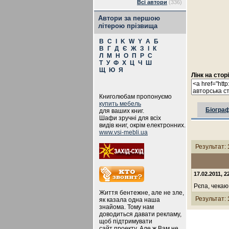
Всі автори
(336)
Автори за першою
літерою прізвища
B
C
I
K
W
Y
А
Б
В
Г
Д
Є
Ж
З
І
К
Л
М
Н
О
П
Р
С
Т
У
Ф
Х
Ц
Ч
Ш
Щ
Ю
Я
Лінк на стор
Книголюбам пропонуємо
купить мебель
Біограф
для ваших книг.
Шафи зручні для всіх
видів книг, окрім електронних.
www.vsi-mebli.ua
Результат:
17.02.2011, 2
Рєпа, чекаю
Життя бентежне, але не зле,
Результат:
як казала одна наша
знайома. Тому нам
доводиться давати рекламу,
щоб підтримувати
сайт проекту. Але ж Вам не