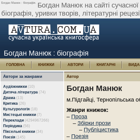
Богдан Манюк : біографія.
Богдан Манюк на сайті сучасної 
біографія, уривки творів, літературні рецезі
Богдан Манюк : біографія
ГОЛОВНА
КНИЖКИ
АВТОРИ
КНИГАРНІ
ВИДА
Автори за жанрами
Автор
Богдан Манюк
Аудіокнижки
(10)
Дитяча література
(74)
Драма
(13)
м.Підгайці, Тернопільська о
Критика
(26)
Культурологія
(18)
Жанри книжок:
Мистецькі книжки
(7)
–
Проза
Переклади
(4294967266)
–
Збірки прози
Періодика
(56)
–
Публіцистика
Піксельні книжки
(34)
–
Поезія
Поезія
(145)