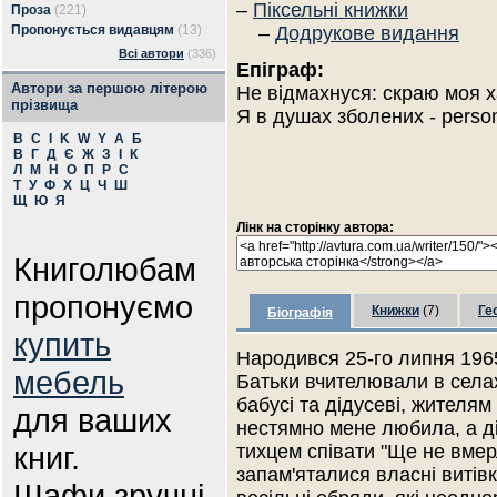
–
Піксельні книжки
Проза
(221)
Пропонується видавцям
(13)
–
Додрукове видання
Всі автори
(336)
Епіграф:
Автори за першою літерою
Не відмахнуся: скраю моя ха
прізвища
Я в душах зболених - perso
B
C
I
K
W
Y
А
Б
В
Г
Д
Є
Ж
З
І
К
Л
М
Н
О
П
Р
С
Т
У
Ф
Х
Ц
Ч
Ш
Щ
Ю
Я
Лінк на сторінку автора:
Книголюбам
пропонуємо
Книжки
(7)
Ге
Біографія
купить
Народився 25-го липня 1965
мебель
Батьки вчителювали в селах
бабусі та дідусеві, жителя
для ваших
нестямно мене любила, а ді
книг.
тихцем співати "Ще не вмер
запам'яталися власні витівк
Шафи зручні