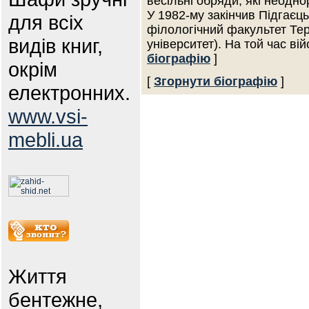
весільні обряди, які неодно
У 1982-му закінчив Підгаєц
для всіх
філологічний факультет Тер
видів книг,
університет). На той час ві
біографію
]
окрім
[
Згорнути біографію
]
електронних.
www.vsi-
mebli.ua
Життя
бентежне,