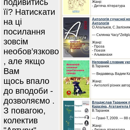
подивитись
Жанр:
- Дитяча література
її? Натискати
на ці
Антологія сучасної нов
Антологія
О.Апальков, С.Залізняк
посилання
— Склянка Часу*Zeitgla
зовсім
Жанр:
- Проза
необов’язково
- Поезія
- Альманахи
, але якщо
Неповний словник укр
В.Таранюк
Вам
— Видаввець Вадим Кар
щось впало
Жанр:
- Антології різних авто
до вподоби -
дозволяємо .
Владислав Таранюк п
Каразіна, Агатангела
З повагою,
В.Таранюк
колектив
— Грані-Т, 2009. — 88 
Жанр:
- Дитяча література