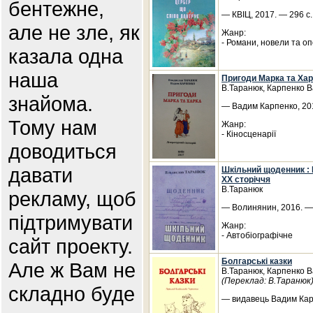
бентежне,
— КВІЦ, 2017. — 296 с.
але не зле, як
Жанр:
- Романи, новели та о
казала одна
наша
Пригоди Марка та Хар
В.Таранюк, Карпенко 
знайома.
— Вадим Карпенко, 201
Тому нам
Жанр:
- Кіносценарії
доводиться
давати
Шкільний щоденник : 
ХХ сторіччя
В.Таранюк
рекламу, щоб
— Волинянин, 2016. — 
підтримувати
Жанр:
- Автобіографічне
сайт проекту.
Болгарські казки
Але ж Вам не
В.Таранюк, Карпенко 
(Переклад: В.Таранюк
складно буде
— видавець Вадим Карп