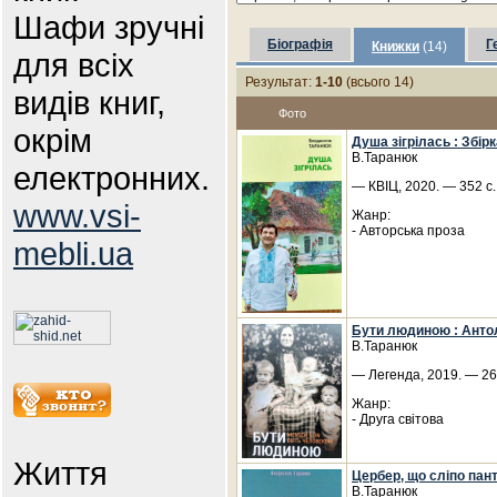
Шафи зручні
Біографія
Г
Книжки
(14)
для всіх
Результат:
1-10
(всього 14)
видів книг,
Фото
окрім
Душа зігрілась : Збір
В.Таранюк
електронних.
— КВІЦ, 2020. — 352 с.
www.vsi-
Жанр:
- Авторська проза
mebli.ua
Бути людиною : Анто
В.Таранюк
— Легенда, 2019. — 264
Жанр:
- Друга світова
Життя
Цербер, що сліпо пант
В.Таранюк