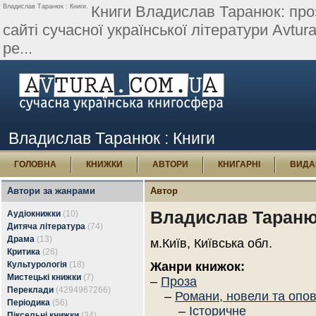
Владислав Таранюк : Книги.
Книги Владислав Таранюк: проза
сайті сучасної української літератури Avtura
ре...
Владислав Таранюк : Книги
ГОЛОВНА
КНИЖКИ
АВТОРИ
КНИГАРНІ
ВИДА
Автори за жанрами
Автор
Владислав Таран
Аудіокнижки
(10)
Дитяча література
(74)
Драма
(13)
м.Київ, Київська обл.
Критика
(26)
Культурологія
(18)
Жанри книжок:
Мистецькі книжки
(7)
–
Проза
Переклади
(4294967266)
–
Романи, новели та опо
Періодика
(56)
–
Історичне
Піксельні книжки
(34)