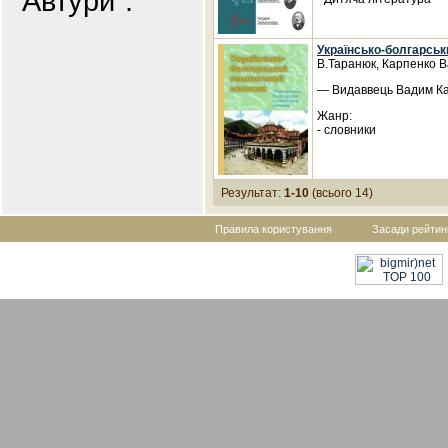
"Автури".
Українсько-болгарськ
В.Таранюк, Карпенко 
— Видаввець Вадим Кар
Жанр:
- словники
Результат:
1-10
(всього 14)
Правила користування
Засади рейтин