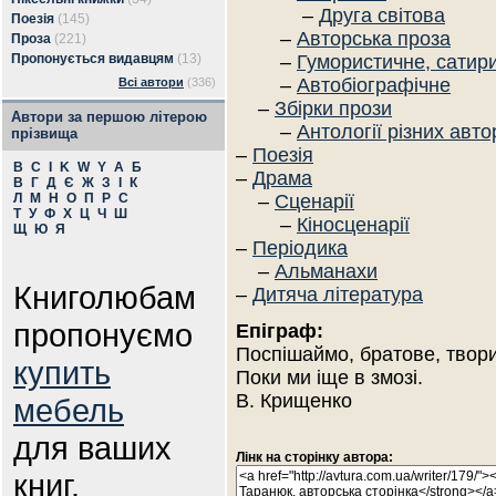
–
Друга світова
Поезія
(145)
–
Авторська проза
Проза
(221)
Пропонується видавцям
(13)
–
Гумористичне, сатир
–
Автобіографічне
Всі автори
(336)
–
Збірки прози
Автори за першою літерою
–
Антології різних авто
прізвища
–
Поезія
B
C
I
K
W
Y
А
Б
–
Драма
В
Г
Д
Є
Ж
З
І
К
Л
М
Н
О
П
Р
С
–
Сценарії
Т
У
Ф
Х
Ц
Ч
Ш
–
Кіносценарії
Щ
Ю
Я
–
Періодика
–
Альманахи
Книголюбам
–
Дитяча література
пропонуємо
Епіграф:
Поспішаймо, братове, твори
купить
Поки ми іще в змозі.
В. Крищенко
мебель
для ваших
Лінк на сторінку автора:
книг.