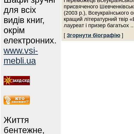
Переможець Всеукраїнського
присвяченого Шевченківськ
для всіх
(2003 р.), Всеукраїнського 
видів книг,
кращий літературний твір «В
лауреат і призер багатьох
..
окрім
[
Згорнути біографію
]
електронних.
www.vsi-
mebli.ua
Життя
бентежне,