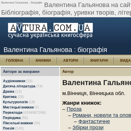
Валентина Гальянова : біографія.
Валентина Гальянова на сайті
Бібліографія, біографія, уривки творів, літер
Валентина Гальянова : біографія
ГОЛОВНА
КНИЖКИ
АВТОРИ
КНИГАРНІ
ВИДА
Автори за жанрами
Автор
Валентина Гальян
Аудіокнижки
(10)
Дитяча література
(74)
Драма
(13)
м.Вінниця, Вінницька обл.
Критика
(26)
Культурологія
(18)
Жанри книжок:
Мистецькі книжки
(7)
–
Проза
Переклади
(4294967266)
–
Романи, новели та опо
Періодика
(56)
–
Фантастичне
Піксельні книжки
(34)
–
Збірки прози
Поезія
(145)