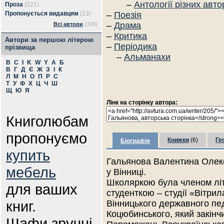
–
Антології різних авто
Проза
(221)
Пропонується видавцям
(13)
–
Поезія
–
Драма
Всі автори
(336)
–
Критика
Автори за першою літерою
–
Періодика
прізвища
–
Альманахи
B
C
I
K
W
Y
А
Б
В
Г
Д
Є
Ж
З
І
К
Л
М
Н
О
П
Р
С
Т
У
Ф
Х
Ц
Ч
Ш
Щ
Ю
Я
Лінк на сторінку автора:
Книголюбам
пропонуємо
Книжки
(6)
Ге
Біографія
купить
Гальянова Валентина Олекс
мебель
у Вінниці.
Школяркою була членом літ
для ваших
студенткою – студії «Вітрил
книг.
Вінницького державного пед
Коцюбинського, який закінчи
Шафи зручні