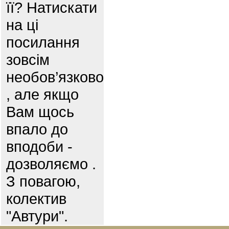
її? Натискати
на ці
посилання
зовсім
необов’язково
, але якщо
Вам щось
впало до
вподоби -
дозволяємо .
З повагою,
колектив
"Автури".