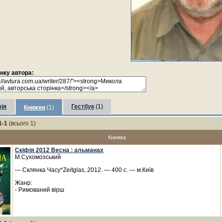
інку автора:
ія
Гестбук
(1)
Книжки
(1)
1-1
(всього 1)
Книжка
Скіфія 2012 Весна : альманах
М.Сухомозський
— Склянка Часу*Zeitglas, 2012. — 400 с. — м.Київ
Жанр:
- Римований вірш