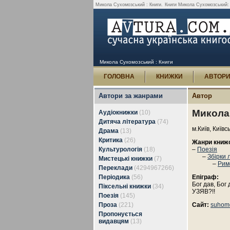
Микола Сухомозський : Книги.
Книги Микола Сухомозський: по
Микола Сухомозський : Книги
ГОЛОВНА
КНИЖКИ
АВТОР
Автори за жанрами
Автор
Микола
Аудіокнижки
(10)
Дитяча література
(74)
м.Київ, Київс
Драма
(13)
Критика
(26)
Жанри книж
Культурологія
(18)
–
Поезія
–
Збірки 
Мистецькі книжки
(7)
–
Рим
Переклади
(4294967266)
Періодика
(56)
Епіграф:
Бог дав, Бог 
Піксельні книжки
(34)
УЗЯВ?!!
Поезія
(145)
Проза
(221)
Сайт:
suhomo
Пропонується
видавцям
(13)