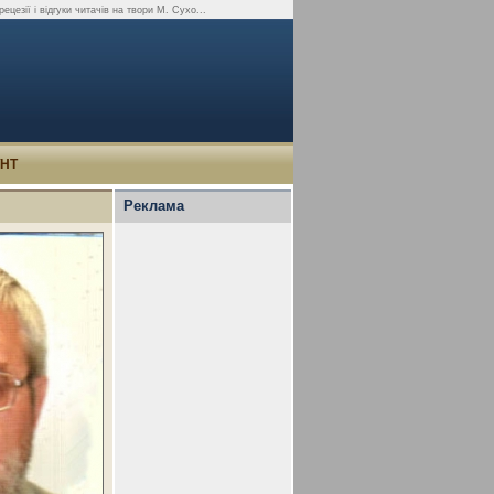
ецезії і відгуки читачів на твори М. Сухо...
УНТ
Реклама