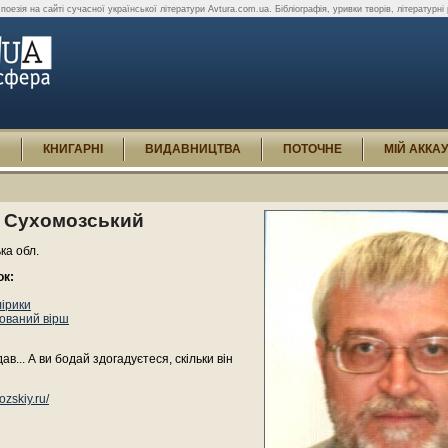
езія на сайті сучасної української літератури Avtura.com.ua. Бібліографія, уривки творів, літературні р
И
КНИГАРНІ
ВИДАВНИЦТВА
ПОТОЧНЕ
МІЙ АККА
 Сухомозський
ька обл.
ок:
лірики
ований вірш
дав... А ви бодай здогадуєтеся, скільки він
zskiy.ru/