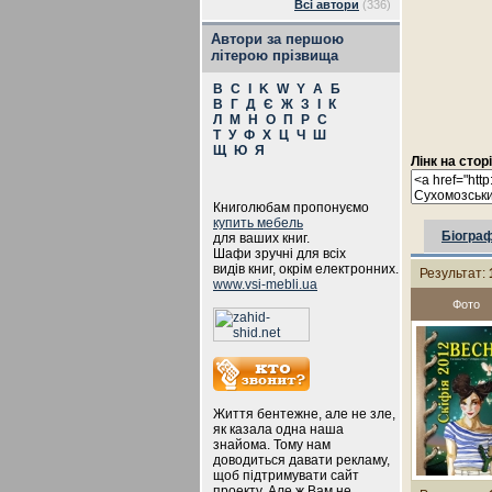
Всі автори
(336)
Автори за першою
літерою прізвища
B
C
I
K
W
Y
А
Б
В
Г
Д
Є
Ж
З
І
К
Л
М
Н
О
П
Р
С
Т
У
Ф
Х
Ц
Ч
Ш
Щ
Ю
Я
Лінк на стор
Книголюбам пропонуємо
купить мебель
Біограф
для ваших книг.
Шафи зручні для всіх
видів книг, окрім електронних.
Результат:
www.vsi-mebli.ua
Фото
Життя бентежне, але не зле,
як казала одна наша
знайома. Тому нам
доводиться давати рекламу,
щоб підтримувати сайт
проекту. Але ж Вам не