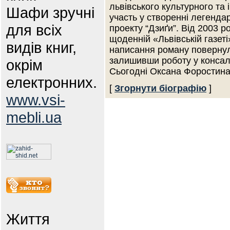
львівського культурного та 
Шафи зручні
участь у створенні легендар
для всіх
проекту “Дзиґи”. Від 2003 р
щоденній «Львівській газет
видів книг,
написання роману повернула
залишивши роботу у консалт
окрім
Сьогодні Оксана Форостин
електронних.
[
Згорнути біографію
]
www.vsi-
mebli.ua
Життя