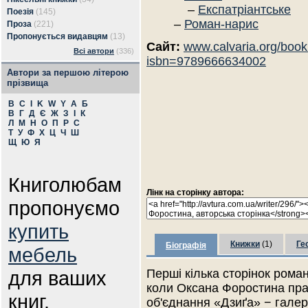
–
Експатріантське
Поезія
(145)
–
Роман-нарис
Проза
(221)
Пропонується видавцям
(13)
Сайт:
www.calvaria.org/boo
Всі автори
(336)
isbn=9789666634002
Автори за першою літерою
прізвища
B
C
I
K
W
Y
А
Б
В
Г
Д
Є
Ж
З
І
К
Л
М
Н
О
П
Р
С
Т
У
Ф
Х
Ц
Ч
Ш
Щ
Ю
Я
Книголюбам
Лінк на сторінку автора:
пропонуємо
купить
Книжки
(1)
Ге
Біографія
мебель
для ваших
Перші кілька сторінок рома
коли Оксана Форостина пр
книг.
об'єднання «Дзиґа» − галер