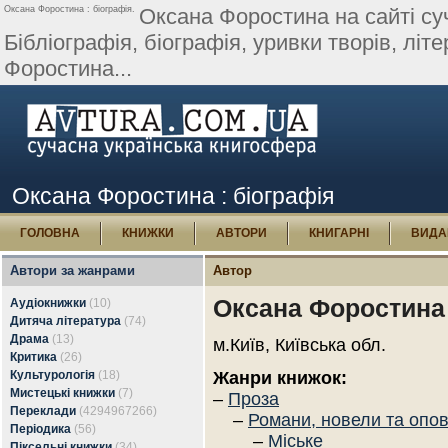
Оксана Форостина : біографія.
Оксана Форостина на сайті суч
Бібліографія, біографія, уривки творів, літе
Форостина...
Оксана Форостина : біографія
ГОЛОВНА
КНИЖКИ
АВТОРИ
КНИГАРНІ
ВИДА
Автори за жанрами
Автор
Оксана Форостина
Аудіокнижки
(10)
Дитяча література
(74)
Драма
(13)
м.Київ, Київська обл.
Критика
(26)
Культурологія
(18)
Жанри книжок:
Мистецькі книжки
(7)
–
Проза
Переклади
(4294967266)
–
Романи, новели та опо
Періодика
(56)
–
Міське
Піксельні книжки
(34)