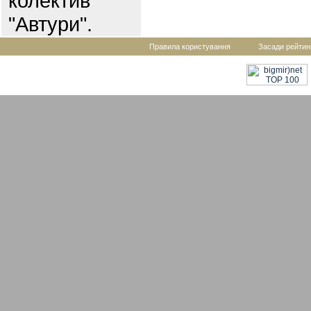
колектив
"Автури".
Правила користування
Засади рейтин