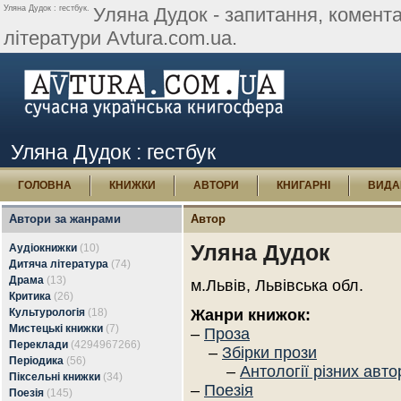
Уляна Дудок : гестбук.
Уляна Дудок - запитання, коментарі
літератури Avtura.com.ua.
Уляна Дудок : гестбук
ГОЛОВНА
КНИЖКИ
АВТОРИ
КНИГАРНІ
ВИДА
Автори за жанрами
Автор
Уляна Дудок
Аудіокнижки
(10)
Дитяча література
(74)
Драма
(13)
м.Львів, Львівська обл.
Критика
(26)
Культурологія
(18)
Жанри книжок:
Мистецькі книжки
(7)
–
Проза
Переклади
(4294967266)
–
Збірки прози
Періодика
(56)
–
Антології різних авто
Піксельні книжки
(34)
–
Поезія
Поезія
(145)