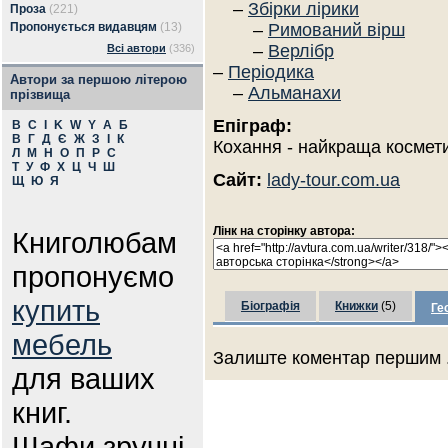
–
Збірки лірики
Проза
(221)
Пропонується видавцям
(13)
–
Римований вірш
–
Верлібр
Всі автори
(336)
–
Періодика
Автори за першою літерою
–
Альманахи
прізвища
Епіграф:
B
C
I
K
W
Y
А
Б
В
Г
Д
Є
Ж
З
І
К
Кохання - найкраща космети
Л
М
Н
О
П
Р
С
Т
У
Ф
Х
Ц
Ч
Ш
Сайт:
lady-tour.com.ua
Щ
Ю
Я
Лінк на сторінку автора:
Книголюбам
пропонуємо
купить
Біографія
Книжки
(5)
Ге
мебель
Залиште коментар першим .
для ваших
книг.
Шафи зручні