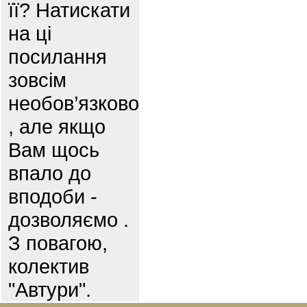
її? Натискати
на ці
посилання
зовсім
необов’язково
, але якщо
Вам щось
впало до
вподоби -
дозволяємо .
З повагою,
колектив
"Автури".