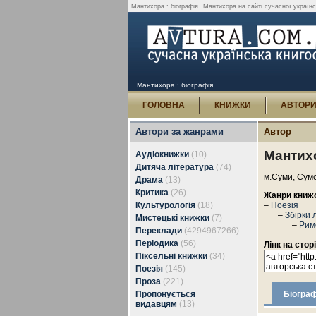
Мантихора : біографія.
Мантихора на сайті сучасної українськ
Мантихора : біографія
ГОЛОВНА
КНИЖКИ
АВТОР
Автори за жанрами
Автор
Мантих
Аудіокнижки
(10)
Дитяча література
(74)
м.Суми, Сумс
Драма
(13)
Критика
(26)
Жанри книж
Культурологія
(18)
–
Поезія
–
Збірки 
Мистецькі книжки
(7)
–
Рим
Переклади
(4294967266)
Періодика
(56)
Лінк на стор
Піксельні книжки
(34)
Поезія
(145)
Проза
(221)
Пропонується
Біограф
видавцям
(13)