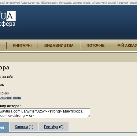
ої літератури Avtura.com.ua. Бібліографія, біографія, уривки творів, літературні рецезії і відгуки читач
И
КНИГАРНІ
ВИДАВНИЦТВА
ПОТОЧНЕ
МІЙ АККА
ора
ька обл.
ок:
лірики
ований вірш
інку автора:
Книжки
(1)
Гестбук
(0)
ія