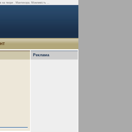
ів на твори . Мантихора. Можливість ...
УНТ
Реклама