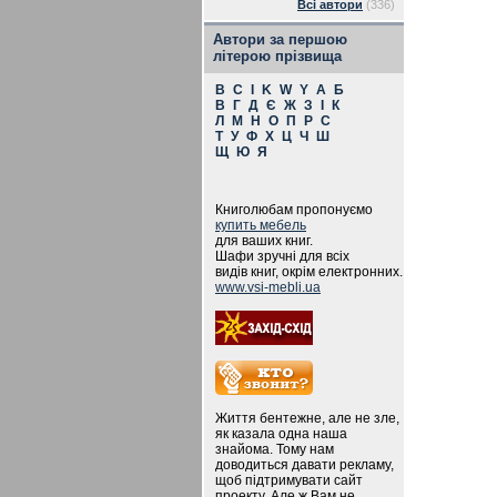
Всі автори
(336)
Автори за першою
літерою прізвища
B
C
I
K
W
Y
А
Б
В
Г
Д
Є
Ж
З
І
К
Л
М
Н
О
П
Р
С
Т
У
Ф
Х
Ц
Ч
Ш
Щ
Ю
Я
Книголюбам пропонуємо
купить мебель
для ваших книг.
Шафи зручні для всіх
видів книг, окрім електронних.
www.vsi-mebli.ua
Життя бентежне, але не зле,
як казала одна наша
знайома. Тому нам
доводиться давати рекламу,
щоб підтримувати сайт
проекту. Але ж Вам не