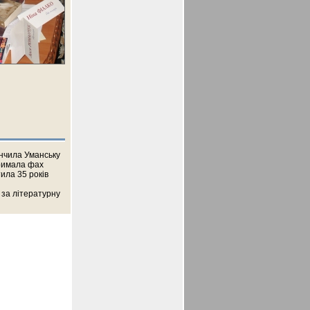
інчила Уманську
тримала фах
ила 35 років
 за літературну