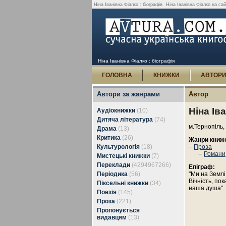
Ніна Іванівна Фіалко : біографія.
Ніна Іванівна Фіалко на сайт
Ніна Іванівна Фіалко : біографія
ГОЛОВНА
КНИЖКИ
АВТОР
Автори за жанрами
Автор
Ніна Ів
Аудіокнижки
(10)
Дитяча література
(74)
м.Тернопіль,
Драма
(13)
Критика
(26)
Жанри книж
Культурологія
(18)
–
Проза
–
Романи,
Мистецькі книжки
(7)
Переклади
(4294967266)
Епіграф:
Періодика
(56)
"Ми на Землі
Вічність, пок
Піксельні книжки
(34)
наша душа"
Поезія
(145)
Проза
(221)
Пропонується
видавцям
(13)