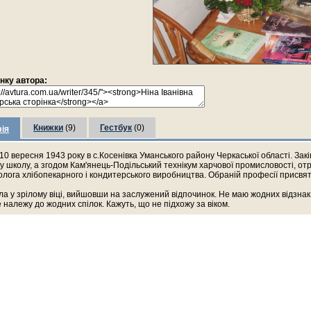
інку автора:
Книжки
(9)
Гестбук
(0)
ія
0 вересня 1943 року в с.Косенівка Уманського району Черкаської області. Зак
у школу, а згодом Кам'янець-Подільський технікум харчової промисловості, о
олога хлібопекарного і кондитерського виробництва. Обраній професії присвят
а у зрілому віці, вийшовши на заслужений відпочинок. Не маю жодних відзнак
не належу до жодних спілок. Кажуть, що не підхожу за віком.