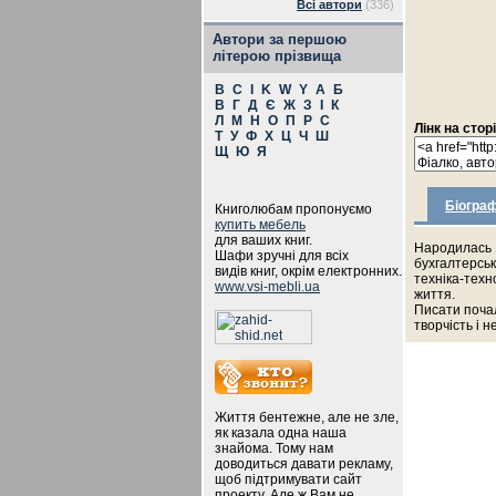
Всі автори
(336)
Автори за першою
літерою прізвища
B
C
I
K
W
Y
А
Б
В
Г
Д
Є
Ж
З
І
К
Л
М
Н
О
П
Р
С
Лінк на стор
Т
У
Ф
Х
Ц
Ч
Ш
Щ
Ю
Я
Біограф
Книголюбам пропонуємо
купить мебель
для ваших книг.
Народилась 1
Шафи зручні для всіх
бухгалтерськ
видів книг, окрім електронних.
техніка-техн
www.vsi-mebli.ua
життя.
Писати почал
творчість і 
Життя бентежне, але не зле,
як казала одна наша
знайома. Тому нам
доводиться давати рекламу,
щоб підтримувати сайт
проекту. Але ж Вам не