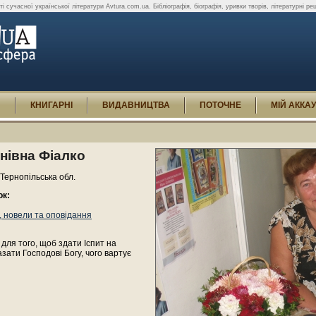
і сучасної української літератури Avtura.com.ua. Бібліографія, біографія, уривки творів, літературні реце
И
КНИГАРНІ
ВИДАВНИЦТВА
ПОТОЧНЕ
МІЙ АККА
анівна Фіалко
 Тернопільська обл.
ок:
 новели та оповідання
 для того, щоб здати Іспит на
азати Господові Богу, чого вартує