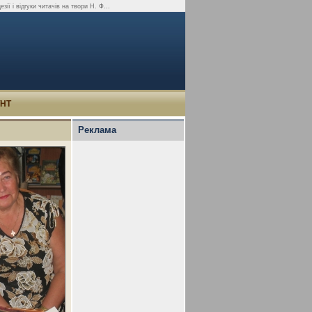
зії і відгуки читачів на твори Н. Ф...
УНТ
Реклама