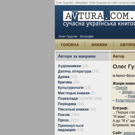
Олег Гуцуляк : біографія.
Олег Гуцуляк на сайті сучасної укра
Олег Гуцуляк : біографія
ГОЛОВНА
КНИЖКИ
АВТОР
Автори за жанрами
Автор
Олег Г
Аудіокнижки
(10)
Дитяча література
(74)
м.Івано-Фран
Драма
(13)
Критика
(26)
Жанри книж
Культурологія
(18)
–
Поезія
–
Збірки 
Мистецькі книжки
(7)
–
Рим
Переклади
(4294967266)
–
Культуроло
Періодика
(56)
Епіграф:
Піксельні книжки
(34)
... Перше сло
Поезія
(145)
“Я маю”, - т
Проза
(221)
А до “Я є” ще
Блукання, мо
Пропонується
видавцям
(13)
Сайт:
www.pr