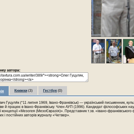
інку автора:
Книжки
(3)
Гестбук
(0)
ія
ович Гуцуля́к (*11 липня 1969, Івано-Франківськ) — український письменник, куль
е й працює в Івано-Франківську. Член АУП (1996). Кандидат філософських нау
ї концепції «Мезогея (МезоЄвразія)». Представник т.зв. «івано-франківського
х і постійних авторів журналу «Четвер».