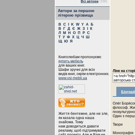
Всі автори
(336)
Автори за першою
літерою прізвища
B
C
I
K
W
Y
А
Б
В
Г
Д
Є
Ж
З
І
К
Л
М
Н
О
П
Р
С
Т
У
Ф
Х
Ц
Ч
Ш
Щ
Ю
Я
Книголюбам пропонуємо
купить мебель
для ваших книг.
Шафи зручні для всіх
Лінк на стор
видів книг, окрім електронних.
www.vsi-mebli.ua
Біограф
Оле́г Бори́с
філософ. Жив
геокультурно
Життя бентежне, але не зле,
Один з перши
як казала одна наша
знайома. Тому
Твори
нам доводиться давати
рекламу, щоб підтримувати
Монографія
сайт проекту. Але ж Вам не