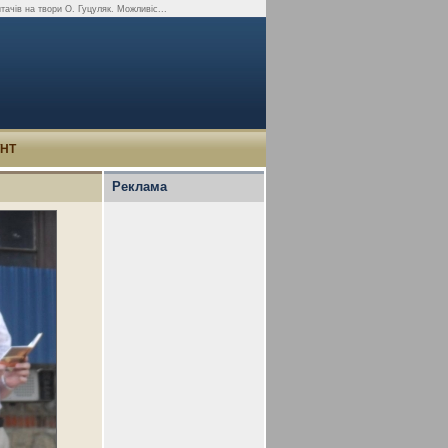
читачів на твори О. Гуцуляк. Можливіс...
УНТ
Реклама