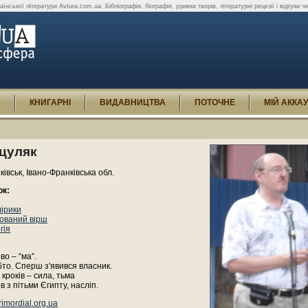
їнської літератури Avtura.com.ua. Бібліографія, біографія, уривки творів, літературні рецезії і відгуки 
И
КНИГАРНІ
ВИДАВНИЦТВА
ПОТОЧНЕ
МІЙ АККА
уцуляк
ківськ, Івано-Франківська обл.
ок:
лірики
ований вірш
гія
во – “ма”.
обто. Сперш з'явився власник.
 кроків – сила, тьма
в з пітьми Єгипту, насліп.
imordial.org.ua