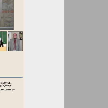
туролог,
к. Автор
 феномену».