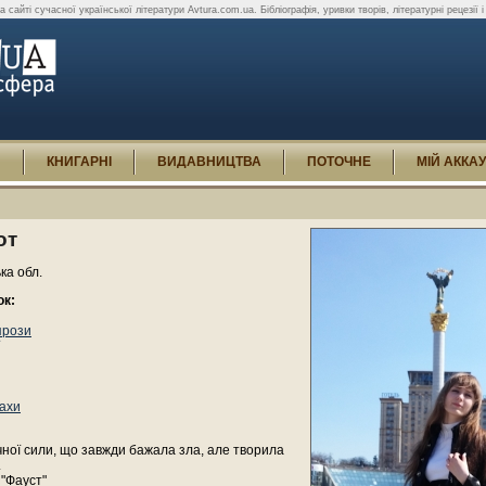
а сайті сучасної української літератури Avtura.com.ua. Бібліографія, уривки творів, літературні рецезії і 
И
КНИГАРНІ
ВИДАВНИЦТВА
ПОТОЧНЕ
МІЙ АККА
от
ька обл.
ок:
прози
ахи
чної сили, що завжди бажала зла, але творила
.
 "Фауст"