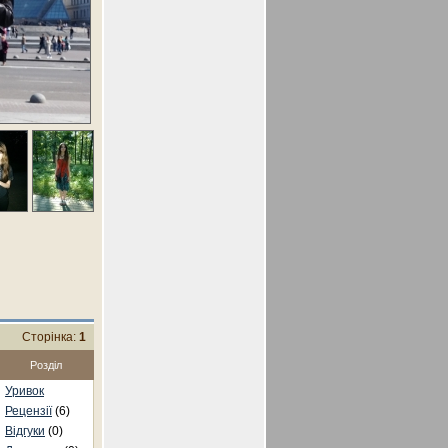
Сторінка:
1
Розділ
Уривок
Рецензії
(6)
Відгуки
(0)