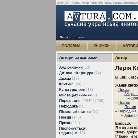
Лерія Кот : Книги.
Книги Лерія Кот: проза, поезія, періодика н
Лерія Кот : Книги
ГОЛОВНА
КНИЖКИ
АВТОР
Автори за жанрами
Автор
Лерія К
Аудіокнижки
(10)
Дитяча література
(74)
м.Київ, Київс
Драма
(13)
Критика
(26)
Жанри книж
Культурологія
(18)
–
Проза
–
Збірки 
Мистецькі книжки
(7)
–
Есеї
Переклади
(4294967266)
–
Поезія
Періодика
(56)
–
Поеми
–
Періодика
Піксельні книжки
(34)
–
Альман
Поезія
(145)
Проза
(221)
Епіграф:
Я частина ві
Пропонується
тільки добро
видавцям
(13)
© Іоанн Гете