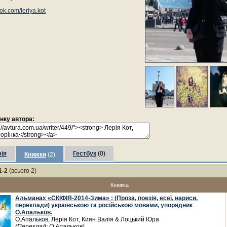
ok.com/leriya.kot
інку автора:
ія
Гестбук
(0)
Книжки
(2)
1-2
(всього 2)
Книжка
Альманах «СКІФІЯ-2014-Зима» : (Проза, поезія, есеї, нариси,
переклади) українською та російською мовами, упорядник
О.Апальков.
О.Апальков, Лерія Кот, Киян Валія & Лоцький Юра
(Переклад: О.Апальков)