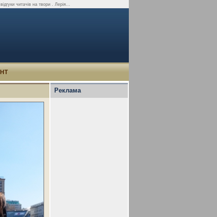
відгуки читачів на твори . Лерія...
УНТ
Реклама