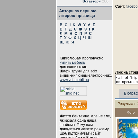
Всі автори
(336)
Сайт:
facebo
Автори за першою
літерою прізвища
B
C
I
K
W
Y
А
Б
В
Г
Д
Є
Ж
З
І
К
Л
М
Н
О
П
Р
С
Т
У
Ф
Х
Ц
Ч
Ш
Щ
Ю
Я
Книголюбам пропонуємо
купить мебель
для ваших книг.
Шафи зручні для всіх
Лінк на стор
видів книг, окрім електронних.
www.vsi-mebli.ua
Біограф
Результат:
Фото
Життя бентежне, але не зле,
як казала одна наша
знайома. Тому нам
доводиться давати рекламу,
щоб підтримувати сайт
проекту. Але ж Вам не