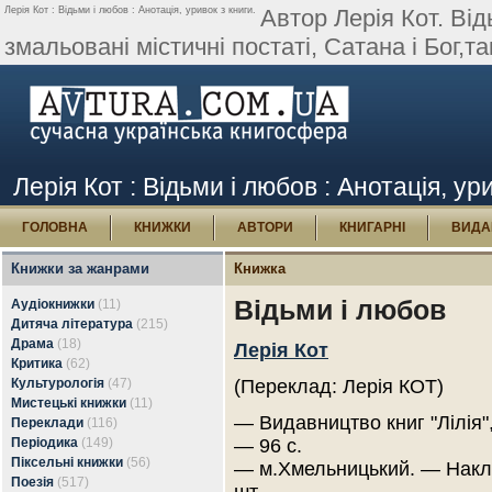
Лерія Кот : Відьми і любов : Анотація, уривок з книги.
Автор Лерія Кот. Від
змальовані містичні постаті, Сатана і Бог,т
Лерія Кот : Відьми і любов : Анотація, ур
ГОЛОВНА
КНИЖКИ
АВТОРИ
КНИГАРНІ
ВИДА
Книжки за жанрами
Книжка
Відьми і любов
Аудіокнижки
(11)
Дитяча література
(215)
Драма
(18)
Лерія Кот
Критика
(62)
Культурологія
(47)
(Переклад: Лерія КОТ)
Мистецькі книжки
(11)
— Видавництво книг "Лілія",
Переклади
(116)
Періодика
(149)
— 96 с.
Піксельні книжки
(56)
— м.Хмельницький. — Накл
Поезія
(517)