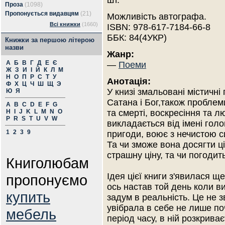
шт.
Проза
(1098)
Пропонується видавцям
(21)
Можливість автографа.
Всі книжки
(1660)
ISBN: 978-617-7184-66-8
ББК: 84(4УКР)
Книжки за першою літерою
назви
Жанр:
А
Б
В
Г
Д
Е
Є
—
Поеми
Ж
З
И
І
Й
К
Л
М
Н
О
П
Р
С
Т
У
Анотація:
Ф
Х
Ц
Ч
Ш
Щ
Э
У книзі змальовані містичні 
Ю
Я
Сатана і Бог,також проблем
A
B
C
D
E
F
G
H
I
J
K
L
M
N
O
та смерті, воскресіння та л
P
R
S
T
U
V
W
викладається від імені голов
1
2
3
9
пригоди, воює з нечистою сил
Та чи зможе вона досягти ці
страшну ціну, та чи погодит
Книголюбам
Ідея цієї книги з'явилася ще
пропонуємо
ось настав той день коли в
купить
задум в реальність. Це не з
увібрала в себе не лише по
мебель
період часу, в ній розкрива