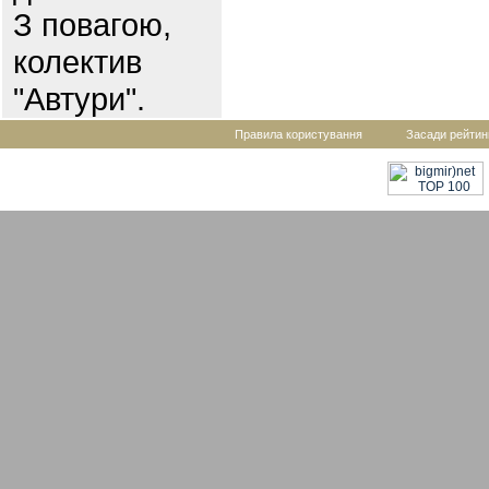
З повагою,
колектив
"Автури".
Правила користування
Засади рейтин