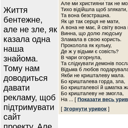
Але ми християни так не м
Життя
Тихо відійшла щоб злякати,
Та вона безстрашна.
бентежне,
Як це так серця не мати,
але не зле, як
А вона не має, й світу вона
Винна, що долю людську
казала одна
Зламала в свою користь.
Проколола як кульку,
наша
Де ж у відьми є совість?
знайома.
В чари огорнула,
Та слідкувати демонів посл
Тому нам
Відьма б любов подарувала
Якби не кришталеву мала.
доводиться
Бо кришталева горда, зла,
давати
Бо кришталевої й шматка ж
Бо кришталеву не змогла,
рекламу, щоб
На
... [
Показати весь ури
підтримувати
[
Згорнути уривок
]
сайт
проекту. Але