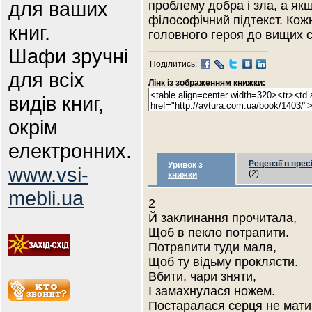
для ваших
проблему добра і зла, а як
філософічний підтекст. Кож
книг.
головного героя до вищих 
Шафи зручні
Поділитись:
для всіх
Лінк із зображенням книжки:
видів книг,
окрім
електронних.
Рецензії в прес
Уривок з
www.vsi-
(2)
книжки
mebli.ua
2
Й заклинання прочитала,
Щоб в пекло потрапити.
Потрапити туди мала,
Щоб ту відьму проклясти.
Вбити, чари зняти,
І замахнулася ножем.
Постаралася серця не мати